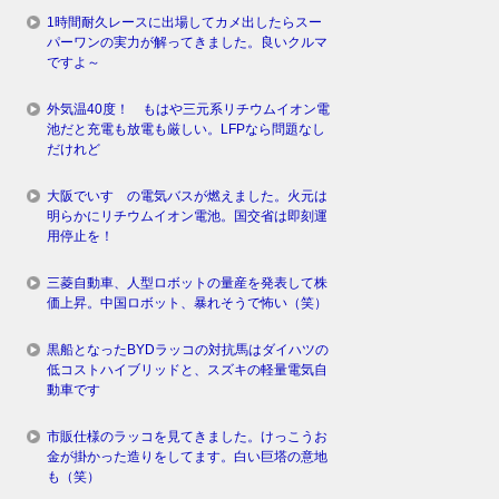
1時間耐久レースに出場してカメ出したらスー
パーワンの実力が解ってきました。良いクルマ
ですよ～
外気温40度！ もはや三元系リチウムイオン電
池だと充電も放電も厳しい。LFPなら問題なし
だけれど
大阪でいすゞの電気バスが燃えました。火元は
明らかにリチウムイオン電池。国交省は即刻運
用停止を！
三菱自動車、人型ロボットの量産を発表して株
価上昇。中国ロボット、暴れそうで怖い（笑）
黒船となったBYDラッコの対抗馬はダイハツの
低コストハイブリッドと、スズキの軽量電気自
動車です
市販仕様のラッコを見てきました。けっこうお
金が掛かった造りをしてます。白い巨塔の意地
も（笑）