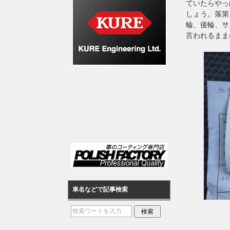
ていたらやっぱ
しょう。落第
輪、後輪、サ
言われるまま
車名などで記事検索