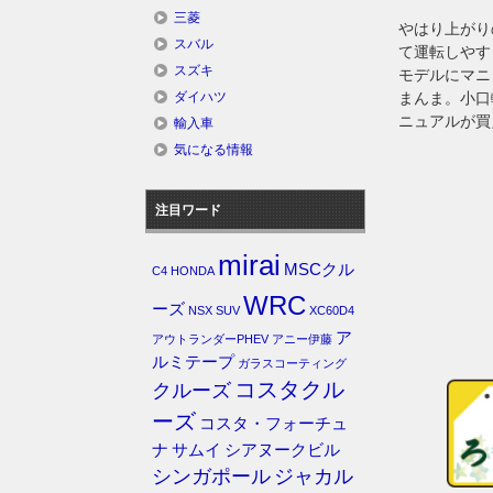
三菱
やはり上がり
スバル
て運転しやす
スズキ
モデルにマニ
まんま。小口
ダイハツ
ニュアルが買
輸入車
気になる情報
注目ワード
mirai
MSCクル
C4
HONDA
WRC
ーズ
NSX
SUV
XC60D4
ア
アウトランダーPHEV
アニー伊藤
ルミテープ
ガラスコーティング
コスタクル
クルーズ
ーズ
コスタ・フォーチュ
ナ
サムイ
シアヌークビル
シンガポール
ジャカル