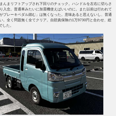
まんまリフトアップされ下回りのチェック。ハンドルを左右に切らさ
り入念。普通車みたいに加震機使えばいいのに。また以前は行われて
がブレーキペダル踏む」は無くなった。意味あると思えないし、普通
い。全く問題無く全てクリア。自賠責保険の1万9730円と合わせ、総
円でした。