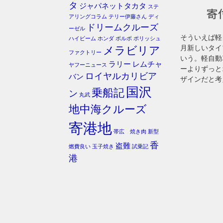
タ
ジャパネットタカタ
ステ
アリングコラム
テリー伊藤さん
ディ
ドリームクルーズ
ーゼル
そういえば軽
ハイビーム
ホンダ
ボルボ
ポリッシュ
月新しいタイ
メラビリア
ファクトリー
いう。軽自動
ラリー
レムチャ
ヤフーニュース
ーよりずっと
ロイヤルカリビア
バン
ザインだと考
国沢
乗船記
ン
丸武
地中海クルーズ
寄港地
帯広 焼き肉
新型
香
盗難
燃費良い
玉子焼き
試乗記
港