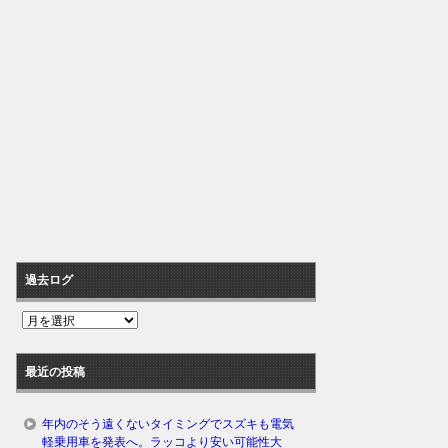
過去ログ
過
去
ロ
最近の投稿
グ
年内のそう遠くないタイミングでスズキも電気
軽乗用車を発表へ。ラッコより安い可能性大