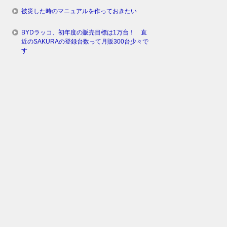
被災した時のマニュアルを作っておきたい
BYDラッコ、初年度の販売目標は1万台！ 直
近のSAKURAの登録台数って月販300台少々で
す