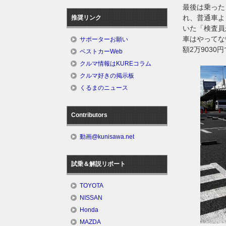
最後は乗った
れ、普通車よ
推奨リンク
いた「検査員
車はやってな
サポーターお願い
額2万9030
ベストカーWeb
クルマ情報はKUREコラム
クルマ好きの掲示板
くるまのニュース
Contributors
動画@kunisawa.net
試乗＆解説リポート
TOYOTA
NISSAN
Honda
MAZDA