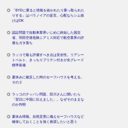
「BYDに乗ると情報を抜かれたり乗っ取られた
りする」はパラノイアの妄言。心配ならシム抜
けばOK
認証問題で自動車業界いじめに終始した国交
省、羽田空港危険ニアミス対応で航空業界の評
価もガタ落ち
ラッコで最も評価すべき点は安全性。リアシー
トベルト、きっちりプリテン付きが全グレード
標準装備
夏休みに被災した時のセーフハウスを考える。
その２
ラッコのテッパン問題、田川さんに聞いたら
「翌日に中国に伝えました」。なぜそのままな
のか判明
夏休み情報。自然災害に備えセーフハウスなど
確保しておくことを強く推奨したいと思う