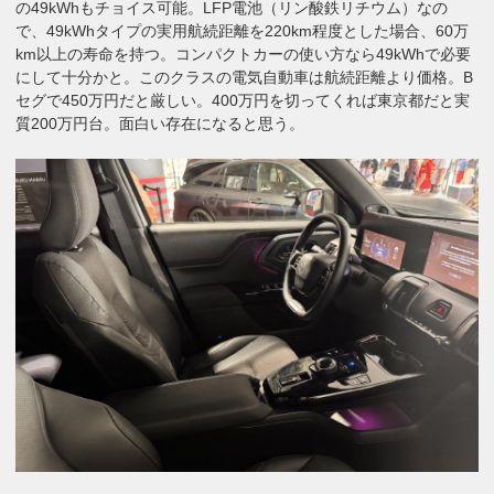
の49kWhもチョイス可能。LFP電池（リン酸鉄リチウム）なの
で、49kWhタイプの実用航続距離を220km程度とした場合、60万
km以上の寿命を持つ。コンパクトカーの使い方なら49kWhで必要
にして十分かと。このクラスの電気自動車は航続距離より価格。B
セグで450万円だと厳しい。400万円を切ってくれば東京都だと実
質200万円台。面白い存在になると思う。