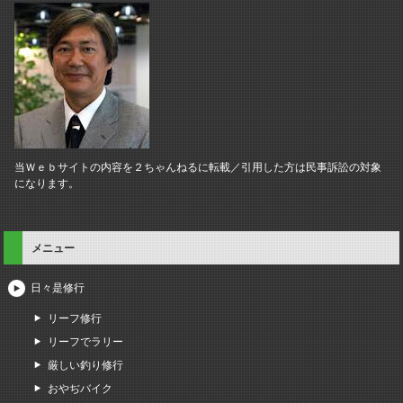
当Ｗｅｂサイトの内容を２ちゃんねるに転載／引用した方は民事訴訟の対象
になります。
メニュー
日々是修行
リーフ修行
リーフでラリー
厳しい釣り修行
おやぢバイク