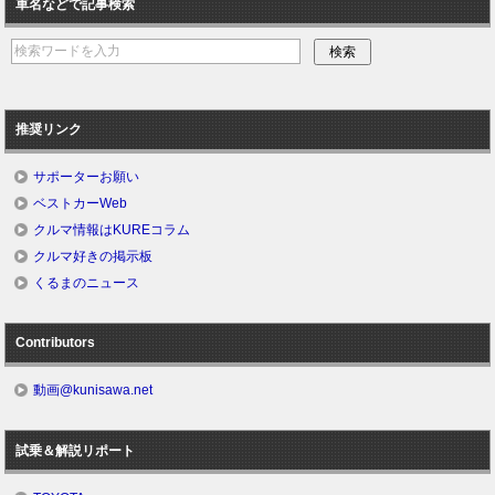
車名などで記事検索
推奨リンク
サポーターお願い
ベストカーWeb
クルマ情報はKUREコラム
クルマ好きの掲示板
くるまのニュース
Contributors
動画@kunisawa.net
試乗＆解説リポート