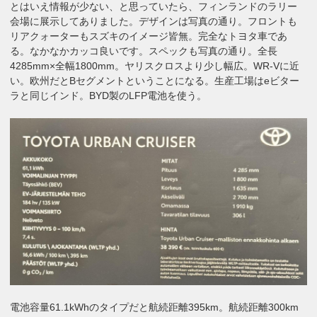
とはいえ情報が少ない、と思っていたら、フィンランドのラリー
会場に展示してありました。デザインは写真の通り。フロントも
リアクォーターもスズキのイメージ皆無。完全なトヨタ車であ
る。なかなかカッコ良いです。スペックも写真の通り。全長
4285mm×全幅1800mm。ヤリスクロスより少し幅広。WR-Vに近
い。欧州だとBセグメントということになる。生産工場はeビター
ラと同じインド。BYD製のLFP電池を使う。
電池容量61.1kWhのタイプだと航続距離395km。航続距離300km