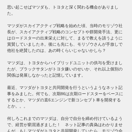
思い起こせばマツダも、トヨタと深く関わる機会がありまし
た。
マツダがスカイアクティブ戦略を始めた頃、当時のモリゾウ社
長が、スカイアクティブ戦略のコンセプトや群開発手法、更に
はロードスターの出来栄えに対して、まるで教えを請うように
賞賛していましたネ。後にも先にも、モリゾウさんが手放しで
他社を絶賛したのは、あの時くらいじゃないかしら？
マツダは、トヨタからハイブリッドユニットの供与を受けまし
たが、ブラックサタンがトヨタ嫌いのせいか、それ以上個別の
関係は発展しなかったと記憶しています。
最近、マツダがトヨタと共同開発を行うというようなネット記
事をみました。何でも、次期86は次期ロードスターをベースに
するとか、マツダの直6エンジンで新コンセプト車を開発する
とか。。。
何しろこれまでのマツダは、自分で自分を締め付けているよう
で、経営が窮屈過ぎました！ ネット記事の真偽はわかりませ
んが、もしマツダがトヨタと共同開発していたら、モリゾウ会