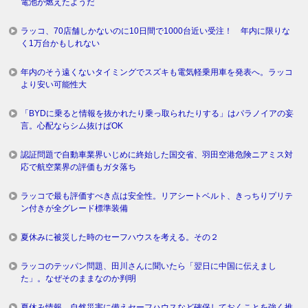
電池が燃えたようだ
ラッコ、70店舗しかないのに10日間で1000台近い受注！ 年内に限りな
く1万台かもしれない
年内のそう遠くないタイミングでスズキも電気軽乗用車を発表へ。ラッコ
より安い可能性大
「BYDに乗ると情報を抜かれたり乗っ取られたりする」はパラノイアの妄
言。心配ならシム抜けばOK
認証問題で自動車業界いじめに終始した国交省、羽田空港危険ニアミス対
応で航空業界の評価もガタ落ち
ラッコで最も評価すべき点は安全性。リアシートベルト、きっちりプリテ
ン付きが全グレード標準装備
夏休みに被災した時のセーフハウスを考える。その２
ラッコのテッパン問題、田川さんに聞いたら「翌日に中国に伝えまし
た」。なぜそのままなのか判明
夏休み情報。自然災害に備えセーフハウスなど確保しておくことを強く推