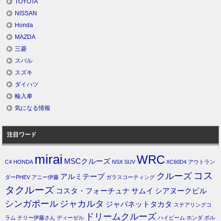
TOYOTA
NISSAN
Honda
MAZDA
三菱
スバル
スズキ
ダイハツ
輸入車
気になる情報
注目ワード
mirai
WRC
MSCクルーズ
C4
HONDA
NSX
SUV
XC60D4
アウトラン
コス
クルーズ
アルミテープ
ダーPHEV
アニー伊藤
ガラスコーティング
タクルーズ
コスタ・フォーチュナ
サムイ
シアヌークビル
シンガポール
ジャカルタ
ジャパネットタカタ
ステアリングコ
ドリームクルーズ
ラム
テリー伊藤さん
ディーゼル
ハイビーム
ホンダ
ボル