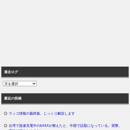
過去ログ
過
去
ロ
最近の投稿
グ
ラッコ情報の最終版。じっくり解説します
台湾で急速充電中のbX4Xが燃えたと、中国で話題になっている。実際、