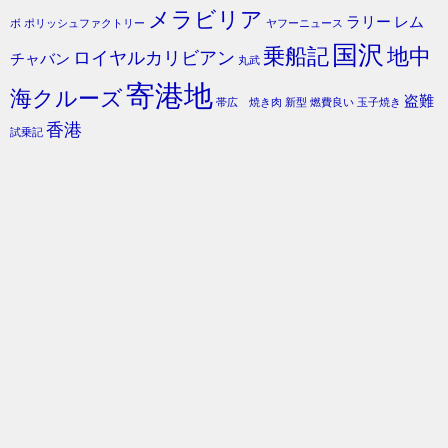
メラビリア
ラリー
レム
ボ
ポリッシュファクトリー
ヤフーニュース
国沢
乗船記
地中
ロイヤルカリビアン
チャバン
丸武
寄港地
海クルーズ
盗難
帯広 焼き肉
新型
燃費良い
玉子焼き
香港
試乗記