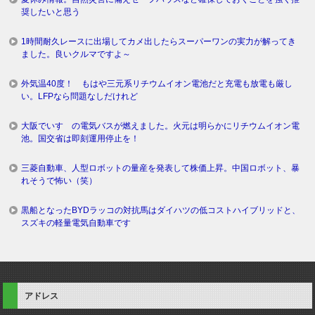
奨したいと思う
1時間耐久レースに出場してカメ出したらスーパーワンの実力が解ってき
ました。良いクルマですよ～
外気温40度！ もはや三元系リチウムイオン電池だと充電も放電も厳し
い。LFPなら問題なしだけれど
大阪でいすゞの電気バスが燃えました。火元は明らかにリチウムイオン電
池。国交省は即刻運用停止を！
三菱自動車、人型ロボットの量産を発表して株価上昇。中国ロボット、暴
れそうで怖い（笑）
黒船となったBYDラッコの対抗馬はダイハツの低コストハイブリッドと、
スズキの軽量電気自動車です
アドレス