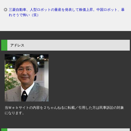
三菱自動車、人型ロボットの量産を発表して株価上昇。中国ロボット、暴
れそうで怖い（笑）
アドレス
当Ｗｅｂサイトの内容を２ちゃんねるに転載／引用した方は民事訴訟の対象
になります。