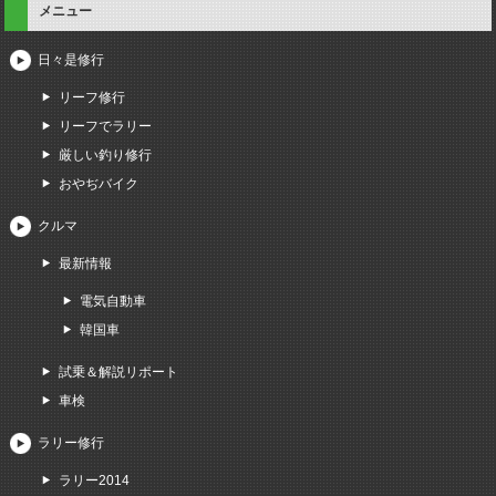
メニュー
日々是修行
リーフ修行
リーフでラリー
厳しい釣り修行
おやぢバイク
クルマ
最新情報
電気自動車
韓国車
試乗＆解説リポート
車検
ラリー修行
ラリー2014