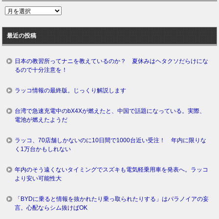
過
去
ロ
最近の投稿
グ
日本の教習所ってナニを教えているのか？ 夏休みはヘタクソだらけにな
るので十分注意を！
ラッコ情報の最終版。じっくり解説します
台湾で急速充電中のbX4Xが燃えたと、中国で話題になっている。実際、
電池が燃えたようだ
ラッコ、70店舗しかないのに10日間で1000台近い受注！ 年内に限りな
く1万台かもしれない
年内のそう遠くないタイミングでスズキも電気軽乗用車を発表へ。ラッコ
より安い可能性大
「BYDに乗ると情報を抜かれたり乗っ取られたりする」はパラノイアの妄
言。心配ならシム抜けばOK