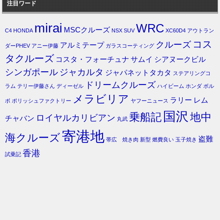
注目ワード
mirai
WRC
MSCクルーズ
C4
HONDA
NSX
SUV
XC60D4
アウトラン
コス
クルーズ
アルミテープ
ダーPHEV
アニー伊藤
ガラスコーティング
タクルーズ
コスタ・フォーチュナ
サムイ
シアヌークビル
シンガポール
ジャカルタ
ジャパネットタカタ
ステアリングコ
ドリームクルーズ
ラム
テリー伊藤さん
ディーゼル
ハイビーム
ホンダ
ボル
メラビリア
ラリー
レム
ボ
ポリッシュファクトリー
ヤフーニュース
国沢
乗船記
地中
ロイヤルカリビアン
チャバン
丸武
寄港地
海クルーズ
盗難
帯広 焼き肉
新型
燃費良い
玉子焼き
香港
試乗記