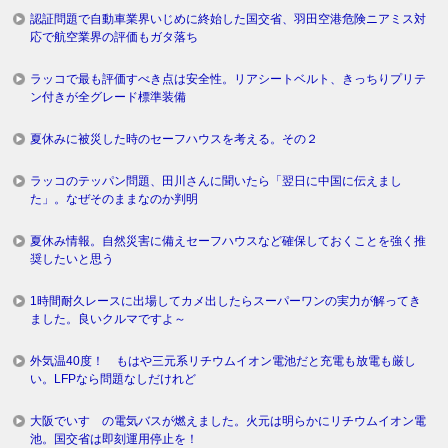
認証問題で自動車業界いじめに終始した国交省、羽田空港危険ニアミス対
応で航空業界の評価もガタ落ち
ラッコで最も評価すべき点は安全性。リアシートベルト、きっちりプリテ
ン付きが全グレード標準装備
夏休みに被災した時のセーフハウスを考える。その２
ラッコのテッパン問題、田川さんに聞いたら「翌日に中国に伝えまし
た」。なぜそのままなのか判明
夏休み情報。自然災害に備えセーフハウスなど確保しておくことを強く推
奨したいと思う
1時間耐久レースに出場してカメ出したらスーパーワンの実力が解ってき
ました。良いクルマですよ～
外気温40度！ もはや三元系リチウムイオン電池だと充電も放電も厳し
い。LFPなら問題なしだけれど
大阪でいすゞの電気バスが燃えました。火元は明らかにリチウムイオン電
池。国交省は即刻運用停止を！