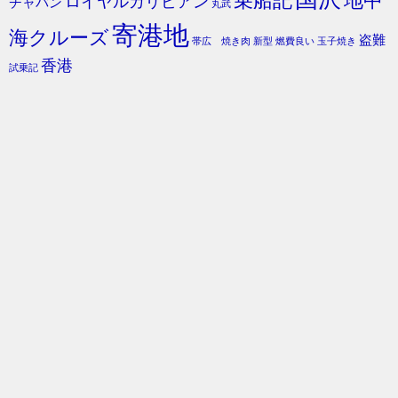
乗船記
地中
ロイヤルカリビアン
チャバン
丸武
寄港地
海クルーズ
盗難
帯広 焼き肉
新型
燃費良い
玉子焼き
香港
試乗記