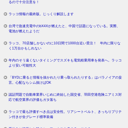
るので十分注意を！
ラッコ情報の最終版。じっくり解説します
台湾で急速充電中のbX4Xが燃えたと、中国で話題になっている。実際、
電池が燃えたようだ
ラッコ、70店舗しかないのに10日間で1000台近い受注！ 年内に限りな
く1万台かもしれない
年内のそう遠くないタイミングでスズキも電気軽乗用車を発表へ。ラッコ
より安い可能性大
「BYDに乗ると情報を抜かれたり乗っ取られたりする」はパラノイアの妄
言。心配ならシム抜けばOK
認証問題で自動車業界いじめに終始した国交省、羽田空港危険ニアミス対
応で航空業界の評価もガタ落ち
ラッコで最も評価すべき点は安全性。リアシートベルト、きっちりプリテ
ン付きが全グレード標準装備