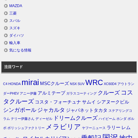
MAZDA
三菱
スバル
スズキ
ダイハツ
輸入車
気になる情報
注目ワード
mirai
WRC
MSCクルーズ
C4
HONDA
NSX
SUV
XC60D4
アウトラン
コス
クルーズ
アルミテープ
ダーPHEV
アニー伊藤
ガラスコーティング
タクルーズ
コスタ・フォーチュナ
サムイ
シアヌークビル
シンガポール
ジャカルタ
ジャパネットタカタ
ステアリングコ
ドリームクルーズ
ラム
テリー伊藤さん
ディーゼル
ハイビーム
ホンダ
ボル
メラビリア
ラリー
レム
ボ
ポリッシュファクトリー
ヤフーニュース
国沢