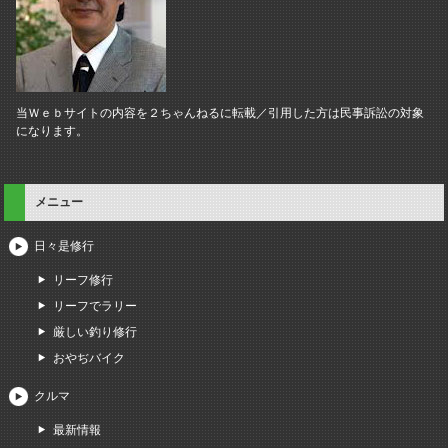
当Ｗｅｂサイトの内容を２ちゃんねるに転載／引用した方は民事訴訟の対象
になります。
メニュー
日々是修行
リーフ修行
リーフでラリー
厳しい釣り修行
おやぢバイク
クルマ
最新情報