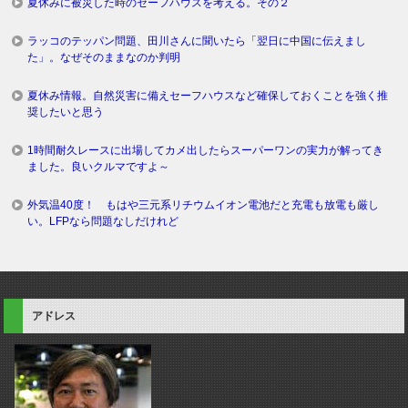
夏休みに被災した時のセーフハウスを考える。その２
ラッコのテッパン問題、田川さんに聞いたら「翌日に中国に伝えまし
た」。なぜそのままなのか判明
夏休み情報。自然災害に備えセーフハウスなど確保しておくことを強く推
奨したいと思う
1時間耐久レースに出場してカメ出したらスーパーワンの実力が解ってき
ました。良いクルマですよ～
外気温40度！ もはや三元系リチウムイオン電池だと充電も放電も厳し
い。LFPなら問題なしだけれど
アドレス