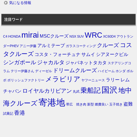
気になる情報
注目ワード
mirai
WRC
MSCクルーズ
C4
HONDA
NSX
SUV
XC60D4
アウトラン
コス
クルーズ
アルミテープ
ダーPHEV
アニー伊藤
ガラスコーティング
タクルーズ
コスタ・フォーチュナ
サムイ
シアヌークビル
シンガポール
ジャカルタ
ジャパネットタカタ
ステアリングコ
ドリームクルーズ
ラム
テリー伊藤さん
ディーゼル
ハイビーム
ホンダ
ボル
メラビリア
ラリー
レム
ボ
ポリッシュファクトリー
ヤフーニュース
国沢
乗船記
地中
ロイヤルカリビアン
チャバン
丸武
寄港地
海クルーズ
盗難
帯広 焼き肉
新型
燃費良い
玉子焼き
香港
試乗記