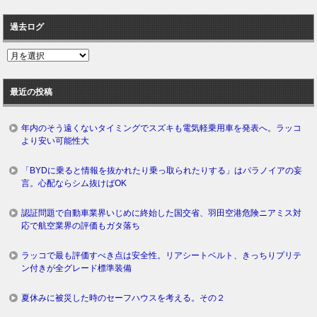
過去ログ
過
去
ロ
最近の投稿
グ
年内のそう遠くないタイミングでスズキも電気軽乗用車を発表へ。ラッコ
より安い可能性大
「BYDに乗ると情報を抜かれたり乗っ取られたりする」はパラノイアの妄
言。心配ならシム抜けばOK
認証問題で自動車業界いじめに終始した国交省、羽田空港危険ニアミス対
応で航空業界の評価もガタ落ち
ラッコで最も評価すべき点は安全性。リアシートベルト、きっちりプリテ
ン付きが全グレード標準装備
夏休みに被災した時のセーフハウスを考える。その２