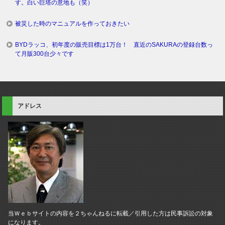
す。白い巨塔の意地も（笑）
被災した時のマニュアルを作っておきたい
BYDラッコ、初年度の販売目標は1万台！ 直近のSAKURAの登録台数っ
て月販300台少々です
アドレス
当Ｗｅｂサイトの内容を２ちゃんねるに転載／引用した方は民事訴訟の対象
になります。