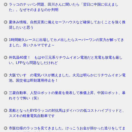
ラッコのテッパン問題、田川さんに聞いたら「翌日に中国に伝えまし
た」。なぜそのままなのか判明
夏休み情報。自然災害に備えセーフハウスなど確保しておくことを強く推
奨したいと思う
1時間耐久レースに出場してカメ出したらスーパーワンの実力が解ってき
ました。良いクルマですよ～
外気温40度！ もはや三元系リチウムイオン電池だと充電も放電も厳し
い。LFPなら問題なしだけれど
大阪でいすゞの電気バスが燃えました。火元は明らかにリチウムイオン電
池。国交省は即刻運用停止を！
三菱自動車、人型ロボットの量産を発表して株価上昇。中国ロボット、暴
れそうで怖い（笑）
黒船となったBYDラッコの対抗馬はダイハツの低コストハイブリッドと、
スズキの軽量電気自動車です
市販仕様のラッコを見てきました。けっこうお金が掛かった造りをしてま