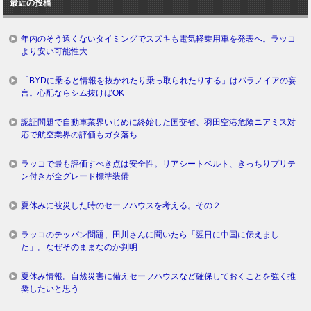
最近の投稿
グ
年内のそう遠くないタイミングでスズキも電気軽乗用車を発表へ。ラッコ
より安い可能性大
「BYDに乗ると情報を抜かれたり乗っ取られたりする」はパラノイアの妄
言。心配ならシム抜けばOK
認証問題で自動車業界いじめに終始した国交省、羽田空港危険ニアミス対
応で航空業界の評価もガタ落ち
ラッコで最も評価すべき点は安全性。リアシートベルト、きっちりプリテ
ン付きが全グレード標準装備
夏休みに被災した時のセーフハウスを考える。その２
ラッコのテッパン問題、田川さんに聞いたら「翌日に中国に伝えまし
た」。なぜそのままなのか判明
夏休み情報。自然災害に備えセーフハウスなど確保しておくことを強く推
奨したいと思う