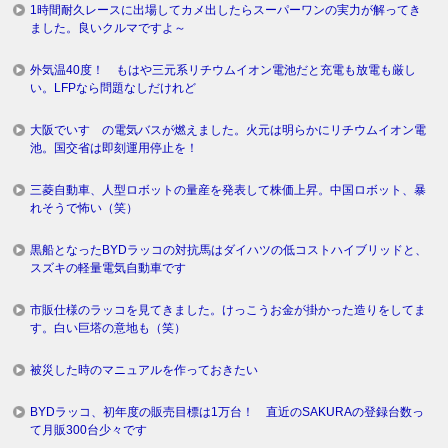
1時間耐久レースに出場してカメ出したらスーパーワンの実力が解ってき
ました。良いクルマですよ～
外気温40度！ もはや三元系リチウムイオン電池だと充電も放電も厳し
い。LFPなら問題なしだけれど
大阪でいすゞの電気バスが燃えました。火元は明らかにリチウムイオン電
池。国交省は即刻運用停止を！
三菱自動車、人型ロボットの量産を発表して株価上昇。中国ロボット、暴
れそうで怖い（笑）
黒船となったBYDラッコの対抗馬はダイハツの低コストハイブリッドと、
スズキの軽量電気自動車です
市販仕様のラッコを見てきました。けっこうお金が掛かった造りをしてま
す。白い巨塔の意地も（笑）
被災した時のマニュアルを作っておきたい
BYDラッコ、初年度の販売目標は1万台！ 直近のSAKURAの登録台数っ
て月販300台少々です