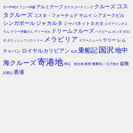
コス
クルーズ
アルミテープ
ダーPHEV
アニー伊藤
ガラスコーティング
タクルーズ
コスタ・フォーチュナ
サムイ
シアヌークビル
シンガポール
ジャカルタ
ジャパネットタカタ
ステアリングコ
ドリームクルーズ
ラム
テリー伊藤さん
ディーゼル
ハイビーム
ホンダ
ボル
メラビリア
ラリー
レム
ボ
ポリッシュファクトリー
ヤフーニュース
国沢
乗船記
地中
ロイヤルカリビアン
チャバン
丸武
寄港地
海クルーズ
盗難
帯広 焼き肉
新型
燃費良い
玉子焼き
香港
試乗記