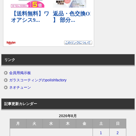
リンク
会員用掲示板
ガラスコーティングのpolishfactory
ネオチューン
記事更新カレンダー
2026年8月
月
火
水
木
金
土
日
1
2