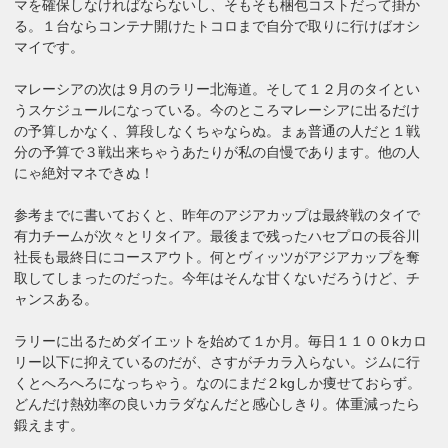
マを確保しなければならないし、そもそも梱包コストだって掛か
る。１台ならコンテナ開けたトコロまで自分で取りに行けばオシ
マイです。
マレーシアの次は９月のラリー北海道。そして１２月のタイとい
うスケジュールになっている。今のところマレーシアに出るだけ
の予算しかなく、算段しなくちゃならぬ。まぁ普通の人だと１戦
分の予算で３戦出来ちゃうあたりが私の自慢であります。他の人
にゃ絶対マネできぬ！
参考までに書いておくと、昨年のアジアカップは最終戦のタイで
有力チームが次々とリタイア。最後まで残ったハセプロの長谷川
社長も最終日にコースアウト。何とヴィッツがアジアカップを奪
取してしまったのだった。今年はそんな甘くないだろうけど、チ
ャンスある。
ラリーに出るためダイエットを始めて１か月。毎日１１００kカロ
リー以下に抑えているのだが、さすがチカラ入らない。ジムに行
くとへろへろになっちゃう。なのにまだ２kgしか痩せておらず。
どんだけ熱効率の良いカラダなんだと感心しきり。体重減ったら
鍛えます。