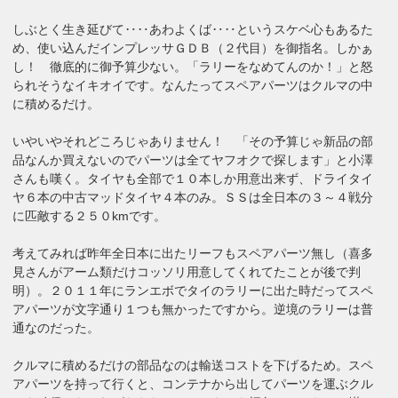
しぶとく生き延びて‥‥あわよくば‥‥というスケベ心もあるた
め、使い込んだインプレッサＧＤＢ（２代目）を御指名。しかぁ
し！ 徹底的に御予算少ない。「ラリーをなめてんのか！」と怒
られそうなイキオイです。なんたってスペアパーツはクルマの中
に積めるだけ。
いやいやそれどころじゃありません！ 「その予算じゃ新品の部
品なんか買えないのでパーツは全てヤフオクで探します」と小澤
さんも嘆く。タイヤも全部で１０本しか用意出来ず、ドライタイ
ヤ６本の中古マッドタイヤ４本のみ。ＳＳは全日本の３～４戦分
に匹敵する２５０kmです。
考えてみれば昨年全日本に出たリーフもスペアパーツ無し（喜多
見さんがアーム類だけコッソリ用意してくれてたことが後で判
明）。２０１１年にランエボでタイのラリーに出た時だってスペ
アパーツが文字通り１つも無かったですから。逆境のラリーは普
通なのだった。
クルマに積めるだけの部品なのは輸送コストを下げるため。スペ
アパーツを持って行くと、コンテナから出してパーツを運ぶクル