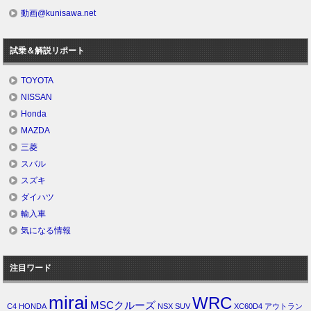
動画@kunisawa.net
試乗＆解説リポート
TOYOTA
NISSAN
Honda
MAZDA
三菱
スバル
スズキ
ダイハツ
輸入車
気になる情報
注目ワード
mirai
WRC
MSCクルーズ
C4
HONDA
NSX
SUV
XC60D4
アウトラン