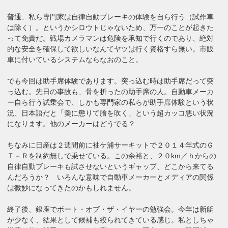
普通、私ら専門家は自律自動ブレーキの体験を自ら行う（試作車
は除く）。というかシロウトじゃないため、万一のことが起きた
って免責だ。戦場カメラマンは危険を承知で行くのであり、絶対
的な安全を確保して欲しいなんてヤツは行く資格すら無い。市販
車に付いているシステムならなおのこと。
でも今回は助手席体験であります。突っ込む時は助手席だって突
っ込む。先日の事故も、骨を折ったの助手席の人。自動車メーカ
ー自ら行う試乗会で、しかも専門家の私らが助手席体験という状
況、日本語だと「羮に懲りて膾を吹く」という超カッコ悪い状況
になります。他のメーカーはどうでる？
ちなみに日産は２週間前に袖ケ浦サーキットで２０１４年式のＧ
Ｔ－Ｒを制約無しで乗せている。この余裕と、２０km／ｈからの
自律自動ブレーキも試させないというギャップ、どこから来てる
んだろうか？ いろんな意味で自動車メーカーとメディアの関係
は微妙になってきたのかもしれません。
終了後、銀座でボート・オブ・ザ・イヤーの勉強会。今年は新艇
が少なく、結果として候補も絞られてきている感じ。私としちゃ