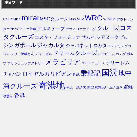
注目ワード
mirai
WRC
MSCクルーズ
C4
HONDA
NSX
SUV
XC60D4
アウトラン
コス
クルーズ
アルミテープ
ダーPHEV
アニー伊藤
ガラスコーティング
タクルーズ
コスタ・フォーチュナ
サムイ
シアヌークビル
シンガポール
ジャカルタ
ジャパネットタカタ
ステアリングコ
ドリームクルーズ
ラム
テリー伊藤さん
ディーゼル
ハイビーム
ホンダ
ボル
メラビリア
ラリー
レム
ボ
ポリッシュファクトリー
ヤフーニュース
国沢
乗船記
地中
ロイヤルカリビアン
チャバン
丸武
寄港地
海クルーズ
盗難
帯広 焼き肉
新型
燃費良い
玉子焼き
香港
試乗記