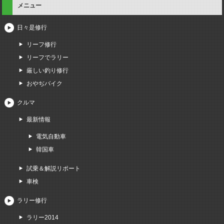
メニュー
日々是修行
リーフ修行
リーフでラリー
厳しい釣り修行
おやぢバイク
クルマ
最新情報
電気自動車
韓国車
試乗＆解説リポート
車検
ラリー修行
ラリー2014