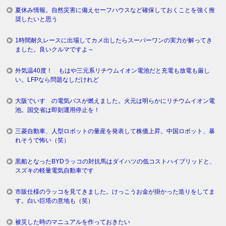
夏休み情報。自然災害に備えセーフハウスなど確保しておくことを強く推
奨したいと思う
1時間耐久レースに出場してカメ出したらスーパーワンの実力が解ってき
ました。良いクルマですよ～
外気温40度！ もはや三元系リチウムイオン電池だと充電も放電も厳し
い。LFPなら問題なしだけれど
大阪でいすゞの電気バスが燃えました。火元は明らかにリチウムイオン電
池。国交省は即刻運用停止を！
三菱自動車、人型ロボットの量産を発表して株価上昇。中国ロボット、暴
れそうで怖い（笑）
黒船となったBYDラッコの対抗馬はダイハツの低コストハイブリッドと、
スズキの軽量電気自動車です
市販仕様のラッコを見てきました。けっこうお金が掛かった造りをしてま
す。白い巨塔の意地も（笑）
被災した時のマニュアルを作っておきたい