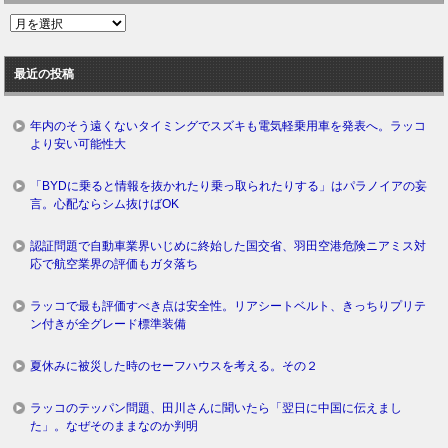
過
去
ロ
最近の投稿
グ
年内のそう遠くないタイミングでスズキも電気軽乗用車を発表へ。ラッコ
より安い可能性大
「BYDに乗ると情報を抜かれたり乗っ取られたりする」はパラノイアの妄
言。心配ならシム抜けばOK
認証問題で自動車業界いじめに終始した国交省、羽田空港危険ニアミス対
応で航空業界の評価もガタ落ち
ラッコで最も評価すべき点は安全性。リアシートベルト、きっちりプリテ
ン付きが全グレード標準装備
夏休みに被災した時のセーフハウスを考える。その２
ラッコのテッパン問題、田川さんに聞いたら「翌日に中国に伝えまし
た」。なぜそのままなのか判明