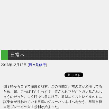
日常へ
2013年12月12日
[
日々是修行
]
朝８時から自宅で撮影＆取材。この時間帯、前の道が渋滞してる
ため、超、こっぱずかしっす！ 皆さんヒマだからガン見されち
ゃうのだった。１０時少し前に終了。新型エクストレイルのミニ
試乗会が行われている日産のグルーバル本社へ向かう。早速自律
自動ブレーキの自主規制が始まった。