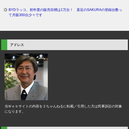
BYDラッコ、初年度の販売目標は1万台！ 直近のSAKURAの登録台数っ
て月販300台少々です
アドレス
当Ｗｅｂサイトの内容を２ちゃんねるに転載／引用した方は民事訴訟の対象
になります。