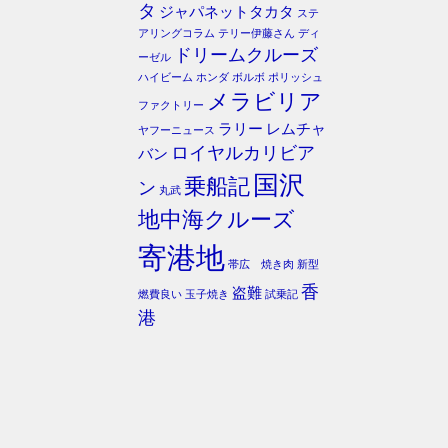
タ
ジャパネットタカタ
ステ
アリングコラム
テリー伊藤さん
ディ
ドリームクルーズ
ーゼル
ハイビーム
ホンダ
ボルボ
ポリッシュ
メラビリア
ファクトリー
ラリー
レムチャ
ヤフーニュース
ロイヤルカリビア
バン
国沢
乗船記
ン
丸武
地中海クルーズ
寄港地
帯広 焼き肉
新型
香
盗難
燃費良い
玉子焼き
試乗記
港