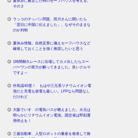
夏休みに被災した時のセーフハウスを考える。
その２
ラッコのテッパン問題、田川さんに聞いたら
「翌日に中国に伝えました」。なぜそのままな
のか判明
夏休み情報。自然災害に備えセーフハウスなど
確保しておくことを強く推奨したいと思う
1時間耐久レースに出場してカメ出したらスー
パーワンの実力が解ってきました。良いクルマ
ですよ～
外気温40度！ もはや三元系リチウムイオン電
池だと充電も放電も厳しい。LFPなら問題なし
だけれど
大阪でいすゞの電気バスが燃えました。火元は
明らかにリチウムイオン電池。国交省は即刻運
用停止を！
三菱自動車、人型ロボットの量産を発表して株