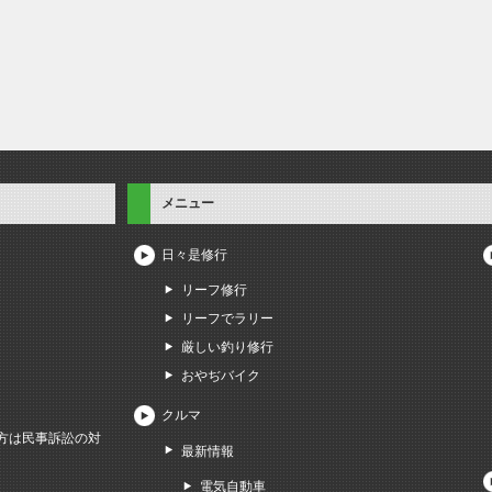
メニュー
日々是修行
リーフ修行
リーフでラリー
厳しい釣り修行
おやぢバイク
クルマ
方は民事訴訟の対
最新情報
電気自動車