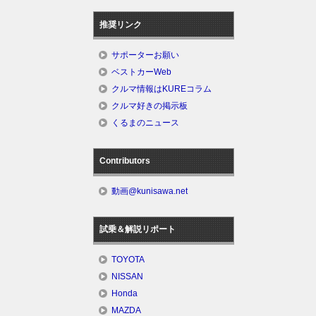
推奨リンク
サポーターお願い
ベストカーWeb
クルマ情報はKUREコラム
クルマ好きの掲示板
くるまのニュース
Contributors
動画@kunisawa.net
試乗＆解説リポート
TOYOTA
NISSAN
Honda
MAZDA