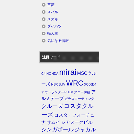
三菱
スバル
スズキ
ダイハツ
輸入車
気になる情報
注目ワード
mirai
MSCクル
C4
HONDA
WRC
ーズ
NSX
SUV
XC60D4
ア
アウトランダーPHEV
アニー伊藤
ルミテープ
ガラスコーティング
コスタクル
クルーズ
ーズ
コスタ・フォーチュ
ナ
サムイ
シアヌークビル
シンガポール
ジャカル