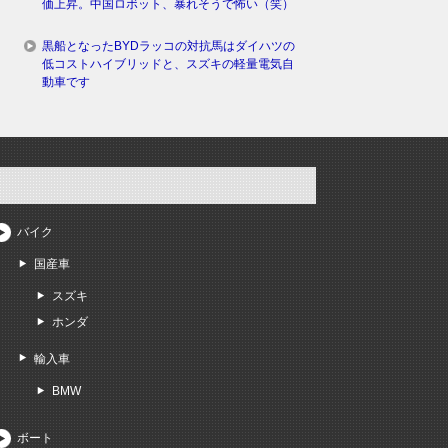
価上昇。中国ロボット、暴れそうで怖い（笑）
黒船となったBYDラッコの対抗馬はダイハツの
低コストハイブリッドと、スズキの軽量電気自
動車です
バイク
国産車
スズキ
ホンダ
輸入車
BMW
ボート