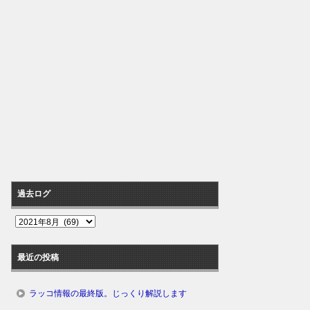
過去ログ
過
去
ロ
最近の投稿
グ
ラッコ情報の最終版。じっくり解説します