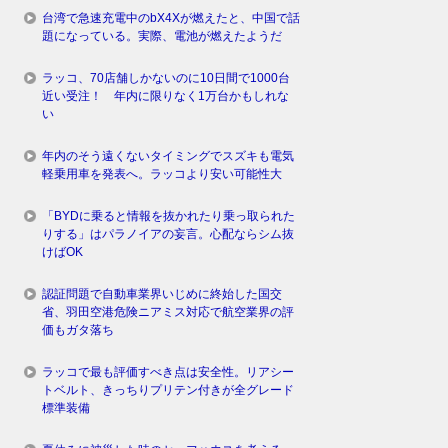
台湾で急速充電中のbX4Xが燃えたと、中国で話
題になっている。実際、電池が燃えたようだ
ラッコ、70店舗しかないのに10日間で1000台
近い受注！ 年内に限りなく1万台かもしれな
い
年内のそう遠くないタイミングでスズキも電気
軽乗用車を発表へ。ラッコより安い可能性大
「BYDに乗ると情報を抜かれたり乗っ取られた
りする」はパラノイアの妄言。心配ならシム抜
けばOK
認証問題で自動車業界いじめに終始した国交
省、羽田空港危険ニアミス対応で航空業界の評
価もガタ落ち
ラッコで最も評価すべき点は安全性。リアシー
トベルト、きっちりプリテン付きが全グレード
標準装備