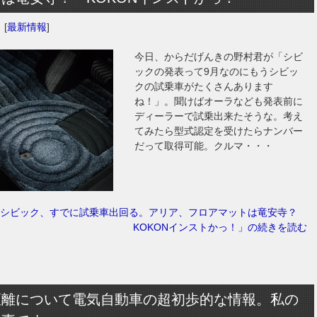
日
[
最新情報
]
今日、からだげんきの野村君が「シビ
ックの発表って9月なのにもうシビッ
クの試乗車がたくさんあります
ね！」。聞けばオーラなども発表前に
ディーラーで試乗出来たそうな。考え
てみたら型式認定を受けたらナンバー
だって取得可能。クルマ・・・
型シビック、すでに試乗車出回る。アリア、フロアマットは竜安寺？
KOKONインストかっ！」の続きを読む
距離について電気自動車の超初歩的な情報。私の