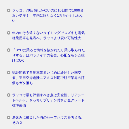
ラッコ、70店舗しかないのに10日間で1000台
近い受注！ 年内に限りなく1万台かもしれな
い
年内のそう遠くないタイミングでスズキも電気
軽乗用車を発表へ。ラッコより安い可能性大
「BYDに乗ると情報を抜かれたり乗っ取られた
りする」はパラノイアの妄言。心配ならシム抜
けばOK
認証問題で自動車業界いじめに終始した国交
省、羽田空港危険ニアミス対応で航空業界の評
価もガタ落ち
ラッコで最も評価すべき点は安全性。リアシー
トベルト、きっちりプリテン付きが全グレード
標準装備
夏休みに被災した時のセーフハウスを考える。
その２