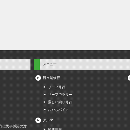
メニュー
日々是修行
リーフ修行
リーフでラリー
厳しい釣り修行
おやぢバイク
クルマ
方は民事訴訟の対
最新情報