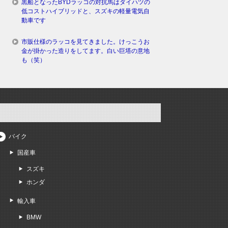
黒船となったBYDラッコの対抗馬はダイハツの
低コストハイブリッドと、スズキの軽量電気自
動車です
市販仕様のラッコを見てきました。けっこうお
金が掛かった造りをしてます。白い巨塔の意地
も（笑）
バイク
国産車
スズキ
ホンダ
輸入車
BMW