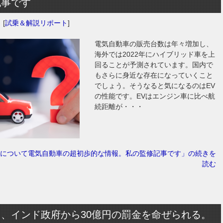
記事です
日
[
試乗＆解説リポート
]
電気自動車の販売台数は年々増加し、
海外では2022年にハイブリッド車を上
回ることが予測されています。国内で
もさらに身近な存在になっていくこと
でしょう。そうなると気になるのはEV
の性能です。EVはエンジン車に比べ航
続距離が・・・
について電気自動車の超初歩的な情報。私の監修記事です」の続きを
読む
、インド政府から30億円の罰金を命ぜられる。