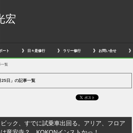
光宏
ボート
日々是修行
ラリー修行
お問い合せ
事一覧
8月25日」の記事一覧
シビック、すでに試乗車出回る。アリア、フロア
は竜安寺？ KOKONインストかっ！