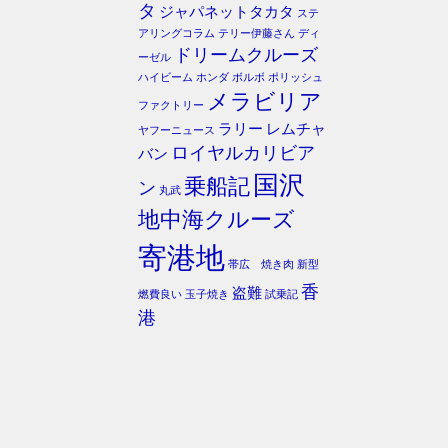
タ
ジャパネットタカタ
ステ
アリングコラム
テリー伊藤さん
ディ
ドリームクルーズ
ーゼル
ハイビーム
ホンダ
ボルボ
ポリッシュ
メラビリア
ファクトリー
ラリー
レムチャ
ヤフーニュース
ロイヤルカリビア
バン
国沢
乗船記
ン
丸武
地中海クルーズ
寄港地
帯広 焼き肉
新型
香
盗難
燃費良い
玉子焼き
試乗記
港