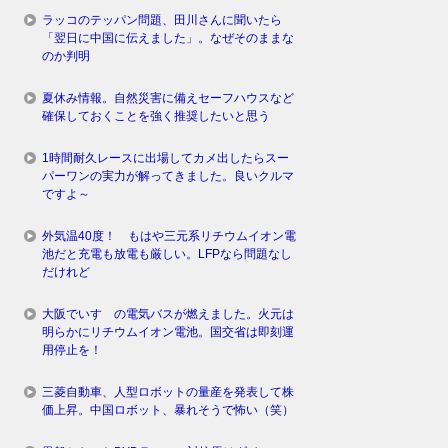
ラッコのテッパン問題、田川さんに聞いたら
「翌日に中国に伝えました」。なぜそのままな
のか判明
夏休み情報。自然災害に備えセーフハウスなど
確保しておくことを強く推奨したいと思う
1時間耐久レースに出場してカメ出したらスー
パーワンの実力が解ってきました。良いクルマ
ですよ～
外気温40度！ もはや三元系リチウムイオン電
池だと充電も放電も厳しい。LFPなら問題なし
だけれど
大阪でいすゞの電気バスが燃えました。火元は
明らかにリチウムイオン電池。国交省は即刻運
用停止を！
三菱自動車、人型ロボットの量産を発表して株
価上昇。中国ロボット、暴れそうで怖い（笑）