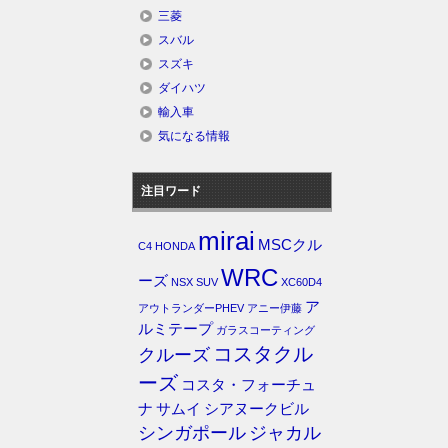
三菱
スバル
スズキ
ダイハツ
輸入車
気になる情報
注目ワード
mirai
MSCクル
C4
HONDA
WRC
ーズ
NSX
SUV
XC60D4
ア
アウトランダーPHEV
アニー伊藤
ルミテープ
ガラスコーティング
コスタクル
クルーズ
ーズ
コスタ・フォーチュ
ナ
サムイ
シアヌークビル
シンガポール
ジャカル