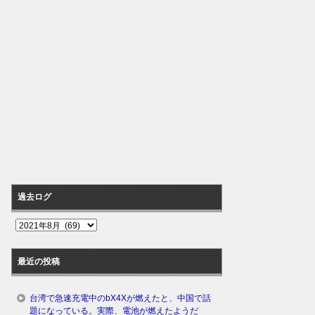
過去ログ
過
去
ロ
最近の投稿
グ
台湾で急速充電中のbX4Xが燃えたと、中国で話
題になっている。実際、電池が燃えたようだ