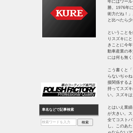
年にはワール
勝。1976
術力だね！」
と比べたら少
ということを
りスズキにと
きことに今年
動車産業の本
には何も無く
こう書くと「
らないぢゃね
接関係するよ
持ってスズキ
い。スズキは
とはいえ業績
車名などで記事検索
が大きい。ス
全てコストパ
し。このあた
ゃならないマ