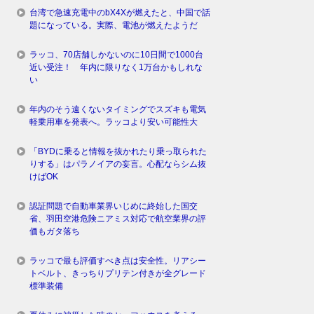
台湾で急速充電中のbX4Xが燃えたと、中国で話
題になっている。実際、電池が燃えたようだ
ラッコ、70店舗しかないのに10日間で1000台
近い受注！ 年内に限りなく1万台かもしれな
い
年内のそう遠くないタイミングでスズキも電気
軽乗用車を発表へ。ラッコより安い可能性大
「BYDに乗ると情報を抜かれたり乗っ取られた
りする」はパラノイアの妄言。心配ならシム抜
けばOK
認証問題で自動車業界いじめに終始した国交
省、羽田空港危険ニアミス対応で航空業界の評
価もガタ落ち
ラッコで最も評価すべき点は安全性。リアシー
トベルト、きっちりプリテン付きが全グレード
標準装備