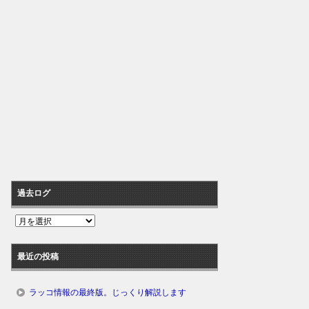
過去ログ
過
去
ロ
最近の投稿
グ
ラッコ情報の最終版。じっくり解説します