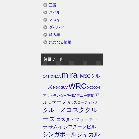
三菱
スバル
スズキ
ダイハツ
輸入車
気になる情報
注目ワード
mirai
MSCクル
C4
HONDA
WRC
ーズ
NSX
SUV
XC60D4
ア
アウトランダーPHEV
アニー伊藤
ルミテープ
ガラスコーティング
コスタクル
クルーズ
ーズ
コスタ・フォーチュ
ナ
サムイ
シアヌークビル
シンガポール
ジャカル