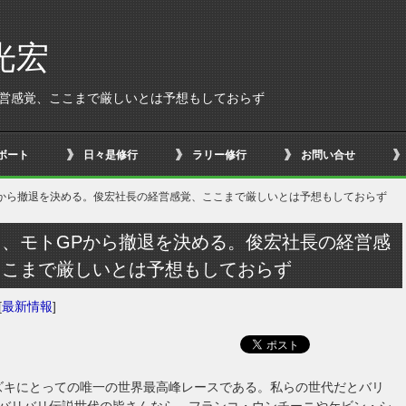
光宏
経営感覚、ここまで厳しいとは予想もしておらず
ボート
日々是修行
ラリー修行
お問い合せ
Pから撤退を決める。俊宏社長の経営感覚、ここまで厳しいとは予想もしておらず
キ、モトGPから撤退を決める。俊宏社長の経営感
ここまで厳しいとは予想もしておらず
[
最新情報
]
ズキにとっての唯一の世界最高峰レースである。私らの世代だとバリ
バリバリ伝説世代の皆さんなら、フランコ・ウンチーニやケビン・シ