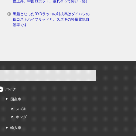
価上昇。中国ロボット、暴れそうで怖い（笑）
黒船となったBYDラッコの対抗馬はダイハツの
低コストハイブリッドと、スズキの軽量電気自
動車です
バイク
国産車
スズキ
ホンダ
輸入車