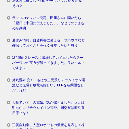
夏休みに被災した時のセーフハウスを考える。
その２
ラッコのテッパン問題、田川さんに聞いたら
「翌日に中国に伝えました」。なぜそのままな
のか判明
夏休み情報。自然災害に備えセーフハウスなど
確保しておくことを強く推奨したいと思う
1時間耐久レースに出場してカメ出したらスー
パーワンの実力が解ってきました。良いクルマ
ですよ～
外気温40度！ もはや三元系リチウムイオン電
池だと充電も放電も厳しい。LFPなら問題なし
だけれど
大阪でいすゞの電気バスが燃えました。火元は
明らかにリチウムイオン電池。国交省は即刻運
用停止を！
三菱自動車、人型ロボットの量産を発表して株