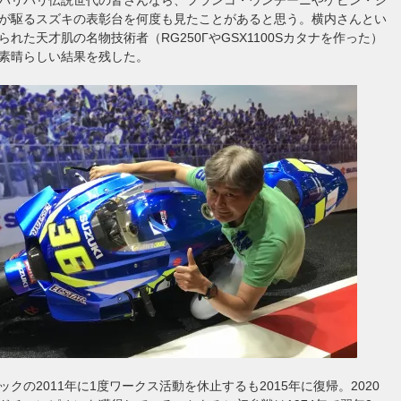
が駆るスズキの表彰台を何度も見たことがあると思う。横内さんとい
れた天才肌の名物技術者（RG250ΓやGSX1100Sカタナを作った）
素晴らしい結果を残した。
クの2011年に1度ワークス活動を休止するも2015年に復帰。2020