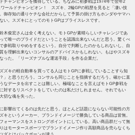
ドチャンピオンを獲得している。ちなみに初参戦は1974年で翌年2
年にワールドチャンピオン！ スズキ、2輪GPの戦歴を見ると「凄い技
。御存知の通りケチな会社だからして予算の掛け方もホンダやヤマハ
ない。スズキにとってのモトGPはプライスレスです。
鈴木俊宏さんは全く考えない。モトGPが素晴らしいチャレンジであ
って唯一のプライドだということを認識出来ないんだと思う。驚くべ
で参戦取りやめをするという。自分で判断したのかもしれないし、自
質を理解出来ないコンサルのアドバイスかもしれない。もはやスズキ
なった。「リーズナブルな運送手段」を作る企業だ。
ズズキの軽自動車を買ってる人はモトGPに参戦していることすら知
？」と思うだろう。コンサルも同じことを指摘するだろう。確かに直
うなデータを出すことは難しい。極端なことを言えばモトGP参戦を
に対するリスペクトをしていたのは私だけしれません。それでもい
大切な魂を失った。
に影響出てくるのは先だと思う。ほとんど話題にならない可能性の方
ズキというメーカー、ブランドイメージで勝負している商品は皆無。
フォーマンスをストロングポイントにしている。高い商品群だって無
りはモータースポーツでブランドイメージ作り高額商品を売らなくち
ツダとはバックボーンが違う。