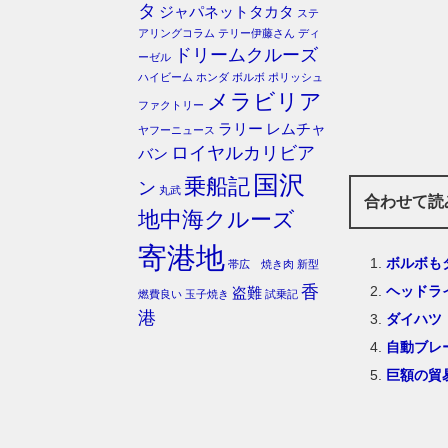
タ
ジャパネットタカタ
ステ
アリングコラム
テリー伊藤さん
ディ
ドリームクルーズ
ーゼル
ハイビーム
ホンダ
ボルボ
ポリッシュ
メラビリア
ファクトリー
ラリー
レムチャ
ヤフーニュース
ロイヤルカリビア
バン
国沢
乗船記
ン
丸武
合わせて読
地中海クルーズ
寄港地
ボルボも
帯広 焼き肉
新型
香
ヘッドラ
盗難
燃費良い
玉子焼き
試乗記
港
ダイハツ
自動ブレ
巨額の貿