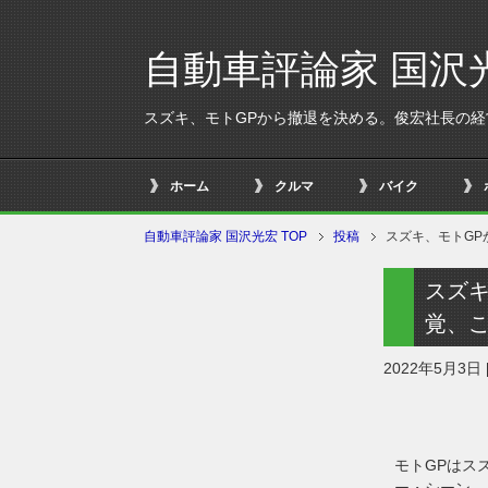
自動車評論家 国沢
スズキ、モトGPから撤退を決める。俊宏社長の
ホーム
クルマ
バイク
自動車評論家 国沢光宏 TOP
投稿
スズキ、モトG
スズ
覚、
2022年5月3日
モトGPはス
ー・シーン。