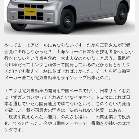
やってますよアピールにもならないです。だから三部さんが記者
会見に出席しなかった？ 上海ショーに日本から技術者を5人しか
行かせないという点も含め「大丈夫なのかいな」と思う。電気軽
商用車だってホンダも頑張って開発しているのだから何とかカタ
チだけでも整えて一緒に並ばせればよかった。そしたら軽自動車
メーカー全てが電気自動車をラインナップ出来たのに。
トヨタは電気自動車の開発を中国ベースで行い、日本サイドを気
にせずガンガンやってくれみたいなイキオイ。トヨタによれば日
本を通していたら開発速度で勝てないという。このくらいの覚悟
が欲しい。我が国最大の弱点は「決められない体質」にある。
「現状を変えられない能力」の高さも凄い！ 民間企業まで役所
化してるのだった。今や自動車メーカーで一番動きが鈍いのはホ
ンダです。