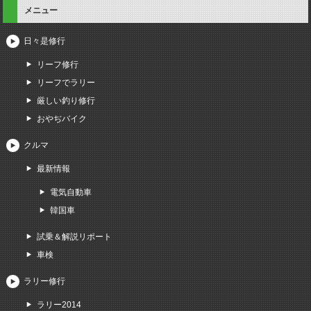
メニュー
日々是修行
リーフ修行
リーフでラリー
厳しい釣り修行
おやぢバイク
クルマ
最新情報
電気自動車
韓国車
試乗＆解説リポート
車検
ラリー修行
ラリー2014