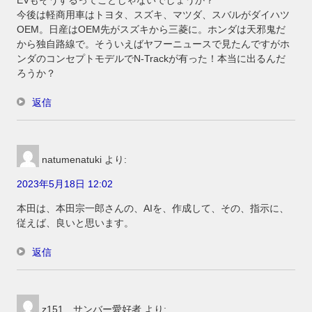
EVもそうするってことじゃないでしょうか？
今後は軽商用車はトヨタ、スズキ、マツダ、スバルがダイハツ
OEM。日産はOEM先がスズキから三菱に。ホンダは天邪鬼だ
から独自路線で。そういえばヤフーニュースで見たんですがホ
ンダのコンセプトモデルでN-Trackが有った！本当に出るんだ
ろうか？
返信
natumenatuki
より:
2023年5月18日 12:02
本田は、本田宗一郎さんの、AIを、作成して、その、指示に、
従えば、良いと思います。
返信
z151 サンバー愛好者
より: