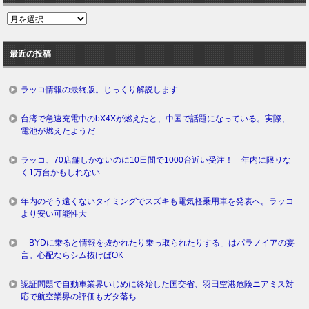
過
去
ロ
最近の投稿
グ
ラッコ情報の最終版。じっくり解説します
台湾で急速充電中のbX4Xが燃えたと、中国で話題になっている。実際、
電池が燃えたようだ
ラッコ、70店舗しかないのに10日間で1000台近い受注！ 年内に限りな
く1万台かもしれない
年内のそう遠くないタイミングでスズキも電気軽乗用車を発表へ。ラッコ
より安い可能性大
「BYDに乗ると情報を抜かれたり乗っ取られたりする」はパラノイアの妄
言。心配ならシム抜けばOK
認証問題で自動車業界いじめに終始した国交省、羽田空港危険ニアミス対
応で航空業界の評価もガタ落ち