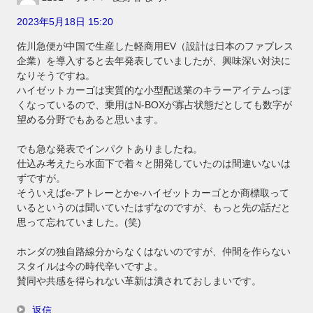
2023年5月18日 15:20
佐川急便が中国で生産した軽商用EV（設計は日本のファブレス
企業）を導入すると去年発表していましたが、興味深い対決に
なりそうですね。
ハイゼットカーゴは実質的な小型配送業のキラーアイテムっぽ
くなっているので、乗用はN-BOXが寡占状態だとしても数字が
望める分野でもあると思います。
でも急な発表でインパクトありましたね。
仕込み考えたら水面下で着々と開発していたのは間違いないは
ずですが。
そういえばe-アトレーとかe-ハイゼットカーゴとか商標取って
いるというのは聞いていたはずなのですが、もっと先の話だと
思って忘れていました。(笑)
ホンダの独自路線分からなくはないのですが、仲間を作らない
スタイルは今の時代辛いですよ。
賛同や共感を得られない革新は潰されておしまいです。
返信