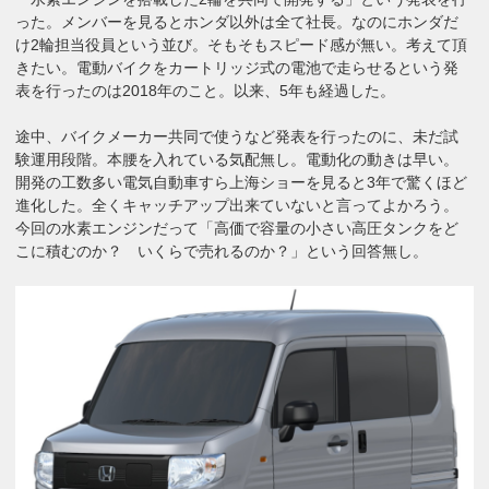
った。メンバーを見るとホンダ以外は全て社長。なのにホンダだ
け2輪担当役員という並び。そもそもスピード感が無い。考えて頂
きたい。電動バイクをカートリッジ式の電池で走らせるという発
表を行ったのは2018年のこと。以来、5年も経過した。
途中、バイクメーカー共同で使うなど発表を行ったのに、未だ試
験運用段階。本腰を入れている気配無し。電動化の動きは早い。
開発の工数多い電気自動車すら上海ショーを見ると3年で驚くほど
進化した。全くキャッチアップ出来ていないと言ってよかろう。
今回の水素エンジンだって「高価で容量の小さい高圧タンクをど
こに積むのか？ いくらで売れるのか？」という回答無し。