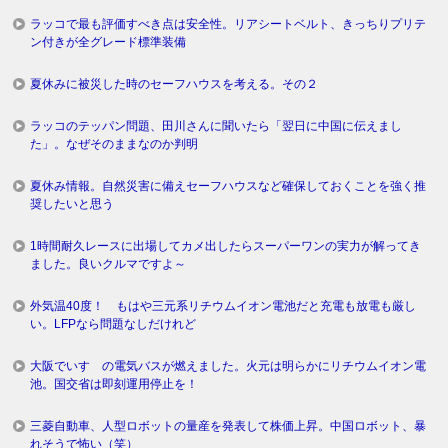
ラッコで最も評価すべき点は安全性。リアシートベルト、きっちりプリテ
ン付きが全グレード標準装備
夏休みに被災した時のセーフハウスを考える。その２
ラッコのテッパン問題、田川さんに聞いたら「翌日に中国に伝えまし
た」。なぜそのままなのか判明
夏休み情報。自然災害に備えセーフハウスなど確保しておくことを強く推
奨したいと思う
1時間耐久レースに出場してカメ出したらスーパーワンの実力が解ってき
ました。良いクルマですよ～
外気温40度！ もはや三元系リチウムイオン電池だと充電も放電も厳し
い。LFPなら問題なしだけれど
大阪でいすゞの電気バスが燃えました。火元は明らかにリチウムイオン電
池。国交省は即刻運用停止を！
三菱自動車、人型ロボットの量産を発表して株価上昇。中国ロボット、暴
れそうで怖い（笑）