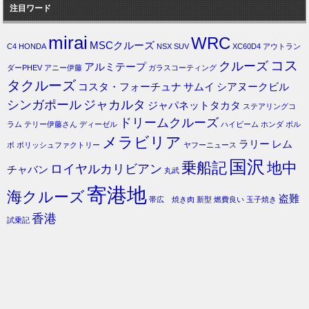
注目ワード
mirai
WRC
MSCクルーズ
C4
HONDA
NSX
SUV
XC60D4
アウトラン
コス
クルーズ
アルミテープ
ダーPHEV
アニー伊藤
ガラスコーティング
タクルーズ
コスタ・フォーチュナ
サムイ
シアヌークビル
シンガポール
ジャカルタ
ジャパネットタカタ
ステアリングコ
ドリームクルーズ
ラム
テリー伊藤さん
ディーゼル
ハイビーム
ホンダ
ボル
メラビリア
ラリー
レム
ボ
ポリッシュファクトリー
ヤフーニュース
国沢
乗船記
地中
ロイヤルカリビアン
チャバン
丸武
寄港地
海クルーズ
盗難
帯広 焼き肉
新型
燃費良い
玉子焼き
香港
試乗記