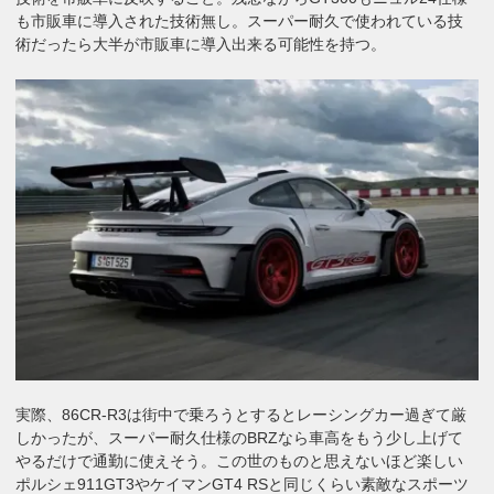
も市販車に導入された技術無し。スーパー耐久で使われている技
術だったら大半が市販車に導入出来る可能性を持つ。
実際、86CR-R3は街中で乗ろうとするとレーシングカー過ぎて厳
しかったが、スーパー耐久仕様のBRZなら車高をもう少し上げて
やるだけで通勤に使えそう。この世のものと思えないほど楽しい
ポルシェ911GT3やケイマンGT4 RSと同じくらい素敵なスポーツ