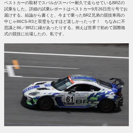
ベストカーの取材でスバルがスーパー耐久で走らせているBRZの
試乗をした。詳細の試乗レポートはベストカー9月26日売り号でお
届けする。結論から書くと、今まで乗ったBRZ兄弟の競技車両の
中じゃ86CS-R3と双璧をなすほど楽しかったっす！ ちなみに不
思議と86／BRZに縁があったりする。例えば世界で初めて国際格
式の競技に出場したの、私です。