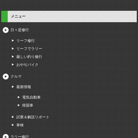
メニュー
日々是修行
リーフ修行
リーフでラリー
厳しい釣り修行
おやぢバイク
クルマ
最新情報
電気自動車
韓国車
試乗＆解説リポート
車検
ラリー修行