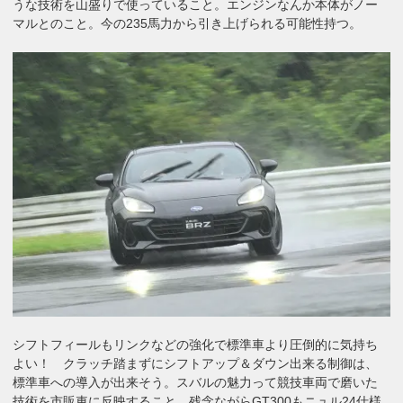
うな技術を山盛りで使っていること。エンジンなんか本体がノー
マルとのこと。今の235馬力から引き上げられる可能性持つ。
シフトフィールもリンクなどの強化で標準車より圧倒的に気持ち
よい！ クラッチ踏まずにシフトアップ＆ダウン出来る制御は、
標準車への導入が出来そう。スバルの魅力って競技車両で磨いた
技術を市販車に反映すること。残念ながらGT300もニュル24仕様