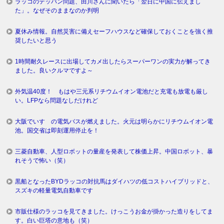
ラッコのテッパン問題、田川さんに聞いたら「翌日に中国に伝えまし
た」。なぜそのままなのか判明
夏休み情報。自然災害に備えセーフハウスなど確保しておくことを強く推
奨したいと思う
1時間耐久レースに出場してカメ出したらスーパーワンの実力が解ってき
ました。良いクルマですよ～
外気温40度！ もはや三元系リチウムイオン電池だと充電も放電も厳し
い。LFPなら問題なしだけれど
大阪でいすゞの電気バスが燃えました。火元は明らかにリチウムイオン電
池。国交省は即刻運用停止を！
三菱自動車、人型ロボットの量産を発表して株価上昇。中国ロボット、暴
れそうで怖い（笑）
黒船となったBYDラッコの対抗馬はダイハツの低コストハイブリッドと、
スズキの軽量電気自動車です
市販仕様のラッコを見てきました。けっこうお金が掛かった造りをしてま
す。白い巨塔の意地も（笑）