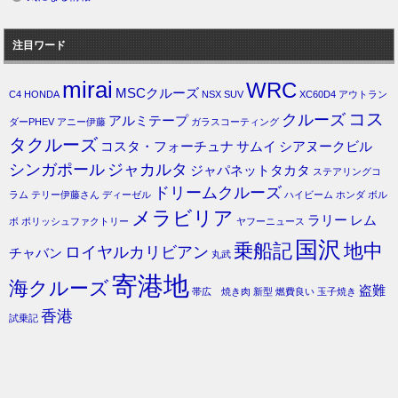
注目ワード
mirai
WRC
MSCクルーズ
C4
HONDA
NSX
SUV
XC60D4
アウトラン
コス
クルーズ
アルミテープ
ダーPHEV
アニー伊藤
ガラスコーティング
タクルーズ
コスタ・フォーチュナ
サムイ
シアヌークビル
シンガポール
ジャカルタ
ジャパネットタカタ
ステアリングコ
ドリームクルーズ
ラム
テリー伊藤さん
ディーゼル
ハイビーム
ホンダ
ボル
メラビリア
ラリー
レム
ボ
ポリッシュファクトリー
ヤフーニュース
国沢
乗船記
地中
ロイヤルカリビアン
チャバン
丸武
寄港地
海クルーズ
盗難
帯広 焼き肉
新型
燃費良い
玉子焼き
香港
試乗記