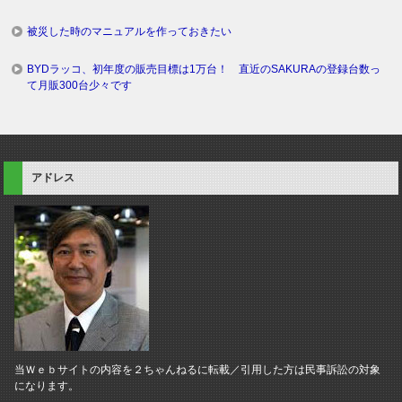
被災した時のマニュアルを作っておきたい
BYDラッコ、初年度の販売目標は1万台！ 直近のSAKURAの登録台数っ
て月販300台少々です
アドレス
当Ｗｅｂサイトの内容を２ちゃんねるに転載／引用した方は民事訴訟の対象
になります。