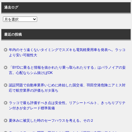
過去ログ
過
去
ロ
最近の投稿
グ
年内のそう遠くないタイミングでスズキも電気軽乗用車を発表へ。ラッコ
より安い可能性大
「BYDに乗ると情報を抜かれたり乗っ取られたりする」はパラノイアの妄
言。心配ならシム抜けばOK
認証問題で自動車業界いじめに終始した国交省、羽田空港危険ニアミス対
応で航空業界の評価もガタ落ち
ラッコで最も評価すべき点は安全性。リアシートベルト、きっちりプリテ
ン付きが全グレード標準装備
夏休みに被災した時のセーフハウスを考える。その２