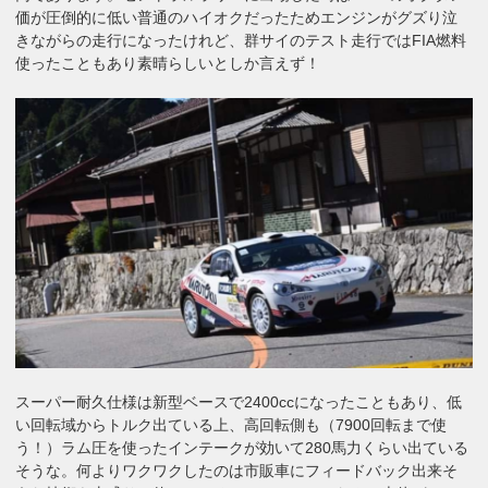
価が圧倒的に低い普通のハイオクだったためエンジンがグズり泣
きながらの走行になったけれど、群サイのテスト走行ではFIA燃料
使ったこともあり素晴らしいとしか言えず！
スーパー耐久仕様は新型ベースで2400ccになったこともあり、低
い回転域からトルク出ている上、高回転側も（7900回転まで使
う！）ラム圧を使ったインテークが効いて280馬力くらい出ている
そうな。何よりワクワクしたのは市販車にフィードバック出来そ