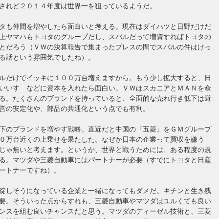
されど２０１４年度は世界一を狙っているようだ。
タも仲間を増やしたら面白いと考える。現在はダイハツと日野だけだ
上ヤマハもトヨタのグループだし、スバルだって増資すればトヨタの
とだろう（ＶＷの決算報告で集まったプレスの間でスバルの件はけっ
る話という雰囲気でしたね）。
ルだけでイッキに１００万台増えますから。もう少し拡大すると、日
いいすゞなどに資本を入れたら面白い。ＶＷはスカニアとＭＡＮを傘
る。たくさんのブランドを持っていると、全面的な売れ行き低下は避
営の安定化や、部品の共通化という点でも有利。
下のブランドを増やす戦略。直近だと中国の『五菱』をＧＭグループ
０万台近くの上乗せを果たした。なぜか日本の企業って買収を嫌う
じゃ無いと考えます。というか、世界と戦うためには、ある程度の規
る。マツダや三菱自動車にはパートナーが必要（すでにトヨタと日産
ートナーですね）。
綻しそうになっている企業と一緒になってもダメだ。キチンと生き残
要。そういった点からすれも、三菱自動車やマツダはユルくても良い
ンスを組む良いチャンスだと思う。マツダのディーゼル技術と、三菱