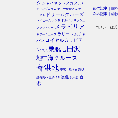
タ
ジャパネットタカタ
ステ
前の記事｜歯
アリングコラム
テリー伊藤さん
ディ
次の記事｜歯
ドリームクルーズ
ーゼル
ハイビーム
ホンダ
ボルボ
ポリッシュ
メラビリア
コメントは受
ファクトリー
ラリー
レムチャ
ヤフーニュース
ロイヤルカリビア
バン
国沢
乗船記
ン
丸武
地中海クルーズ
寄港地
帯広 焼き肉
新型
香
盗難
燃費良い
玉子焼き
試乗記
港