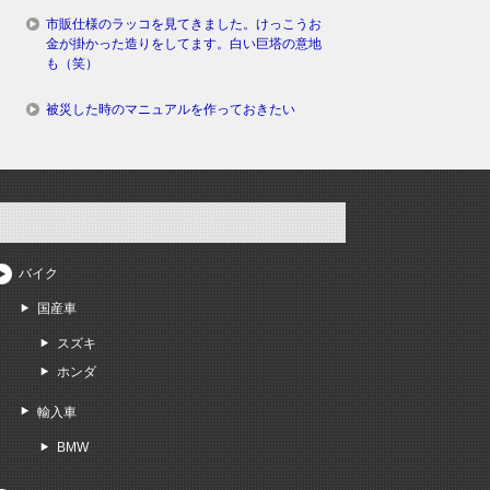
市販仕様のラッコを見てきました。けっこうお
金が掛かった造りをしてます。白い巨塔の意地
も（笑）
被災した時のマニュアルを作っておきたい
バイク
国産車
スズキ
ホンダ
輸入車
BMW