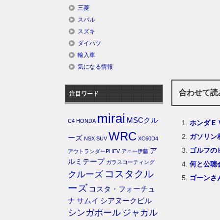
三菱
スバル
スズキ
ダイハツ
輸入車
気になる情報
合わせて読
注目ワード
mirai
MSCクル
C4
HONDA
ホンダＥ
WRC
ガソリン
ーズ
NSX
SUV
XC60D4
ゴルフの
ア
アウトランダーPHEV
アニー伊藤
ルミテープ
ガラスコーティング
何と公聴
コスタクル
クルーズ
ゴーンさ
ーズ
コスタ・フォーチュ
ナ
サムイ
シアヌークビル
シンガポール
ジャカル