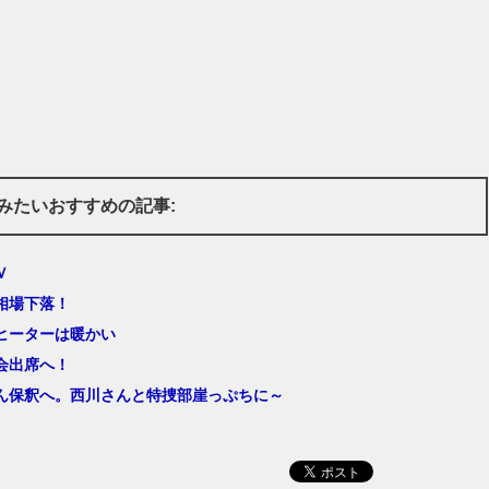
みたいおすすめの記事:
Ｖ
相場下落！
ヒーターは暖かい
会出席へ！
ん保釈へ。西川さんと特捜部崖っぷちに～