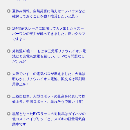
夏休み情報。自然災害に備えセーフハウスなど
確保しておくことを強く推奨したいと思う
1時間耐久レースに出場してカメ出したらスー
パーワンの実力が解ってきました。良いクルマ
ですよ～
外気温40度！ もはや三元系リチウムイオン電
池だと充電も放電も厳しい。LFPなら問題なし
だけれど
大阪でいすゞの電気バスが燃えました。火元は
明らかにリチウムイオン電池。国交省は即刻運
用停止を！
三菱自動車、人型ロボットの量産を発表して株
価上昇。中国ロボット、暴れそうで怖い（笑）
黒船となったBYDラッコの対抗馬はダイハツの
低コストハイブリッドと、スズキの軽量電気自
動車です