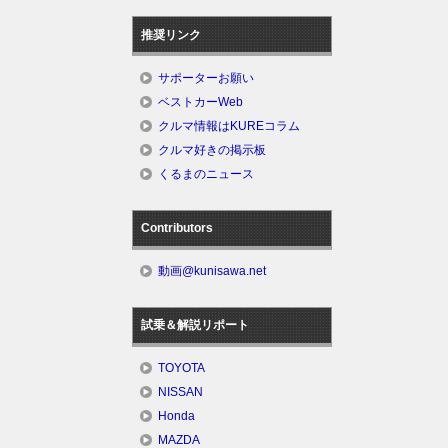
推奨リンク
サポーターお願い
ベストカーWeb
クルマ情報はKUREコラム
クルマ好きの掲示板
くるまのニュース
Contributors
動画@kunisawa.net
試乗＆解説リポート
TOYOTA
NISSAN
Honda
MAZDA