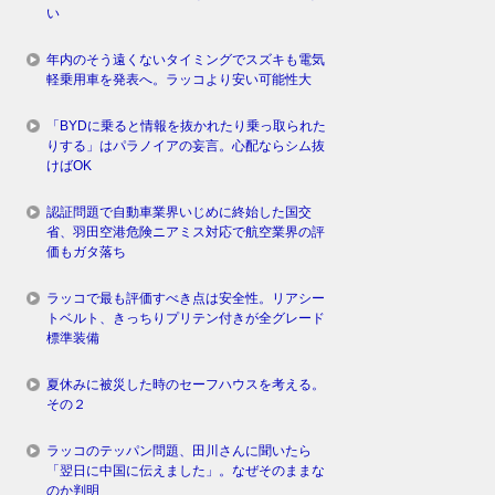
い
年内のそう遠くないタイミングでスズキも電気
軽乗用車を発表へ。ラッコより安い可能性大
「BYDに乗ると情報を抜かれたり乗っ取られた
りする」はパラノイアの妄言。心配ならシム抜
けばOK
認証問題で自動車業界いじめに終始した国交
省、羽田空港危険ニアミス対応で航空業界の評
価もガタ落ち
ラッコで最も評価すべき点は安全性。リアシー
トベルト、きっちりプリテン付きが全グレード
標準装備
夏休みに被災した時のセーフハウスを考える。
その２
ラッコのテッパン問題、田川さんに聞いたら
「翌日に中国に伝えました」。なぜそのままな
のか判明