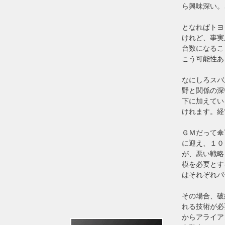
ら興味深い。
となればトヨ
けれど、事実
台数になるこ
こう可能性あ
なにしろスバ
野と関係の深
下に加えてい
けれます。経
ＧＭだって傘
に迎え、１０
が、悪い戦略
模を必要とす
はそれぞれパ
その場合、破
れる技術が必
からアライア