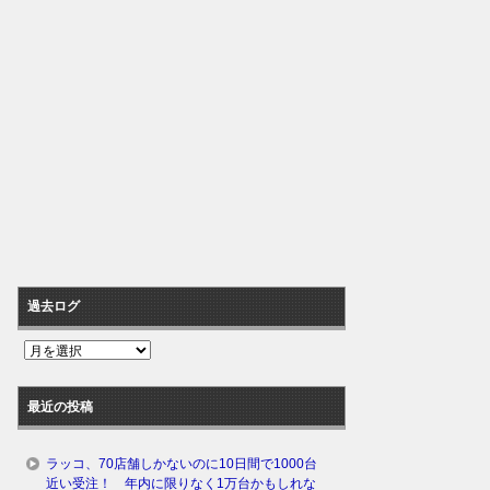
過去ログ
過
去
ロ
最近の投稿
グ
ラッコ、70店舗しかないのに10日間で1000台
近い受注！ 年内に限りなく1万台かもしれな