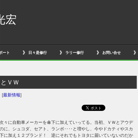
光宏
ボート
日々是修行
ラリー修行
お問い合せ
タとＶＷ
日
[
最新情報
]
次々に自動車メーカーを傘下に加えていってる。当初、ＶＷとアウデ
のに、シュコダ、セアト、ランボ‥‥と増やし、今やドカティやスカ
下に加え１２ブランド！ 逆にそれでもトヨタに届いていないのだか