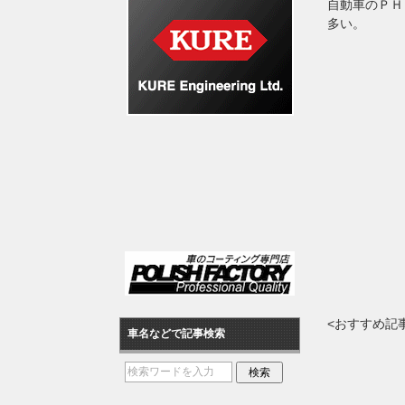
自動車のＰＨ
多い。
<おすすめ記
車名などで記事検索