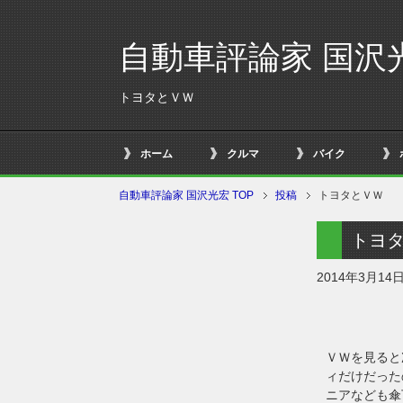
自動車評論家 国沢
トヨタとＶＷ
ホーム
クルマ
バイク
自動車評論家 国沢光宏 TOP
投稿
トヨタとＶＷ
トヨ
2014年3月14
ＶＷを見ると
ィだけだった
ニアなども傘