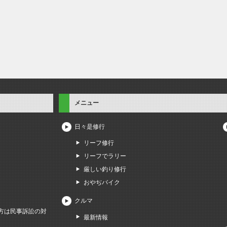
メニュー
日々是修行
リーフ修行
リーフでラリー
厳しい釣り修行
おやぢバイク
クルマ
方は民事訴訟の対
最新情報