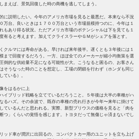
しまえば、景気回復した時の商機を逃してしまう。
的に説明したい。今年のアメリカ市場を見ると最悪だ。本来なら不況
０万台。良いときは１７００万台という市場規模持つのに、今年は１
れもあり得る状況。ただアメリカ市場のポテンシャルは下を見ても１
度有ると考えます。加えてクライスラーやＧＭがシェアを落とす。
くクルマには寿命がある。早ければ来年後半。遅くとも３年後には１
模まで回復するだろう。一方、ほぼ全てのメーカーが縮小均衡策を選
圧倒的な供給量不足になる可能性が大。こうなると困るの、お客さん
はそうなった時のことを想定し、工場の閉鎖を行わず（ホンダも同じ
している）。
像をはるかに上
ハイブリッド戦略を立てているだろうこと。５年後は大半の車種がハ
なるハズ。その余波で、既存の車種の売れ行きが今年〜来年に掛けて
しているんだと思われる。実際、新型プリウスの価格を見ると「肉を
断つ」くらいの覚悟を感じます。トヨタだって無傷じゃ済まないでし
リッド車が潤沢に出回るの、コンパクトカー用のユニットを立ち上げ