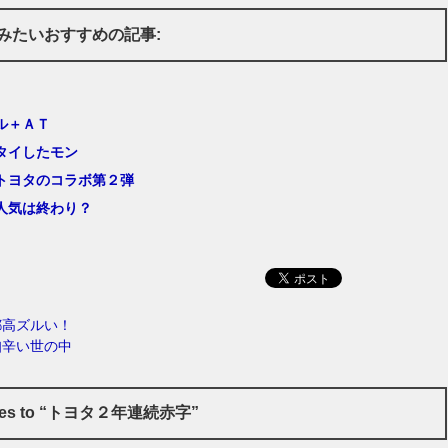
みたいおすすめの記事:
ル＋ＡＴ
タイしたモン
トヨタのコラボ第２弾
人気は終わり？
都高ズルい！
知辛い世の中
nses to “トヨタ２年連続赤字”