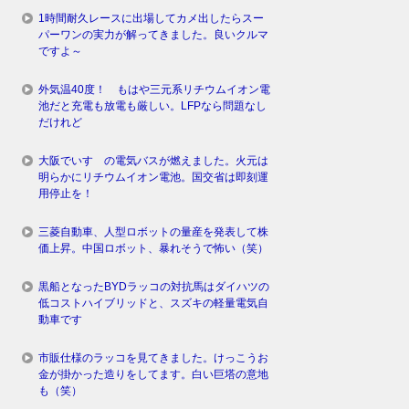
1時間耐久レースに出場してカメ出したらスー
パーワンの実力が解ってきました。良いクルマ
ですよ～
外気温40度！ もはや三元系リチウムイオン電
池だと充電も放電も厳しい。LFPなら問題なし
だけれど
大阪でいすゞの電気バスが燃えました。火元は
明らかにリチウムイオン電池。国交省は即刻運
用停止を！
三菱自動車、人型ロボットの量産を発表して株
価上昇。中国ロボット、暴れそうで怖い（笑）
黒船となったBYDラッコの対抗馬はダイハツの
低コストハイブリッドと、スズキの軽量電気自
動車です
市販仕様のラッコを見てきました。けっこうお
金が掛かった造りをしてます。白い巨塔の意地
も（笑）