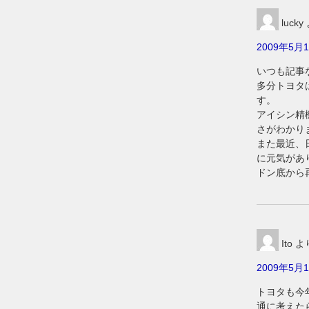
lucky
2009年5月1
いつも記事
多分トヨタ
す。
アイシン精
さがわかり
また最近、
に元気があ
ドン底から
Ito
よ
2009年5月1
トヨタも今
通に考えた