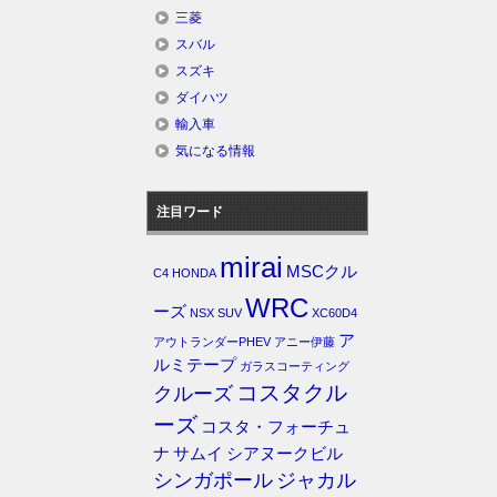
三菱
スバル
スズキ
ダイハツ
輸入車
気になる情報
注目ワード
mirai
MSCクル
C4
HONDA
WRC
ーズ
NSX
SUV
XC60D4
ア
アウトランダーPHEV
アニー伊藤
ルミテープ
ガラスコーティング
コスタクル
クルーズ
ーズ
コスタ・フォーチュ
ナ
サムイ
シアヌークビル
シンガポール
ジャカル