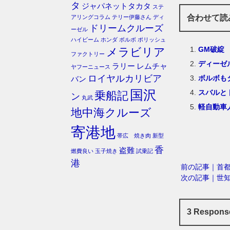
タ
ジャパネットタカタ
ステ
合わせて読
アリングコラム
テリー伊藤さん
ディ
ドリームクルーズ
ーゼル
ハイビーム
ホンダ
ボルボ
ポリッシュ
GM破綻
メラビリア
ファクトリー
ディーゼ
ラリー
レムチャ
ヤフーニュース
ロイヤルカリビア
ボルボも
バン
国沢
スバルと
乗船記
ン
丸武
軽自動車
地中海クルーズ
寄港地
帯広 焼き肉
新型
香
盗難
燃費良い
玉子焼き
試乗記
港
前の記事｜首
次の記事｜世
3 Respo