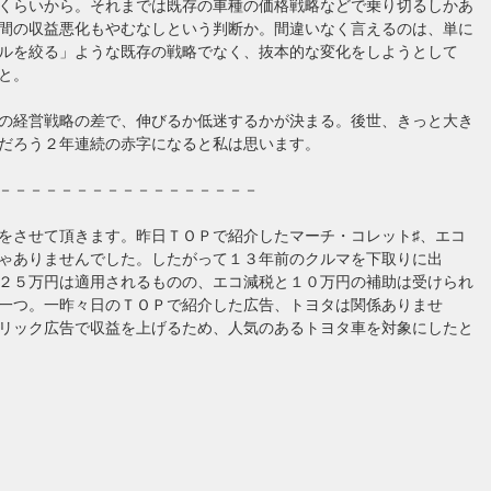
くらいから。それまでは既存の車種の価格戦略などで乗り切るしかあ
間の収益悪化もやむなしという判断か。間違いなく言えるのは、単に
ルを絞る」ような既存の戦略でなく、抜本的な変化をしようとして
と。
の経営戦略の差で、伸びるか低迷するかが決まる。後世、きっと大き
だろう２年連続の赤字になると私は思います。
－－－－－－－－－－－－－－－－－
をさせて頂きます。昨日ＴＯＰで紹介したマーチ・コレット♯、エコ
ゃありませんでした。したがって１３年前のクルマを下取りに出
２５万円は適用されるものの、エコ減税と１０万円の補助は受けられ
一つ。一昨々日のＴＯＰで紹介した広告、トヨタは関係ありませ
リック広告で収益を上げるため、人気のあるトヨタ車を対象にしたと