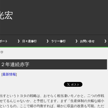
光宏
ボート
日々是修行
ラリー修行
お問い合せ
赤字
タ２年連続赤字
日
[
最新情報
]
出すというトヨタの戦略は、おそらく相当凄いモノかと。二つの作戦
せてるんじゃないか、と予想してます。まず「生産体制の大幅な縮小
というもの。ここで縮小均衡すれば、確かに収益の改善も可能。ただ