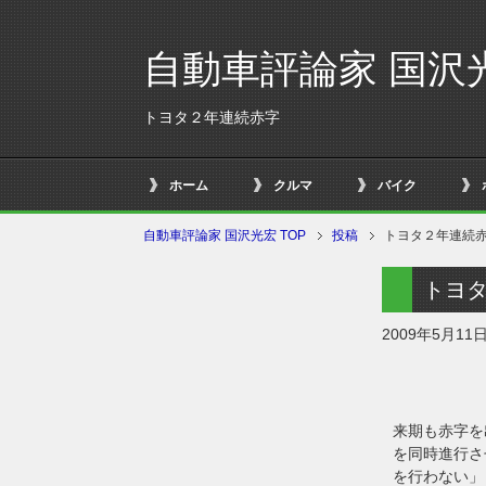
自動車評論家 国沢
トヨタ２年連続赤字
ホーム
クルマ
バイク
自動車評論家 国沢光宏 TOP
投稿
トヨタ２年連続
トヨ
2009年5月11
来期も赤字を
を同時進行さ
を行わない」