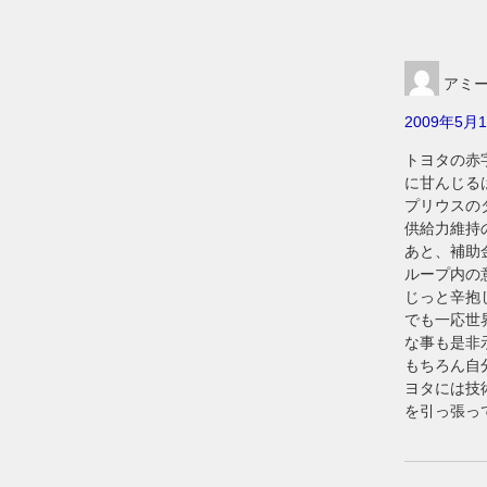
アミ
2009年5月1
トヨタの赤
に甘んじる
プリウスの
供給力維持
あと、補助
ループ内の
じっと辛抱
でも一応世
な事も是非
もちろん自
ヨタには技
を引っ張っ