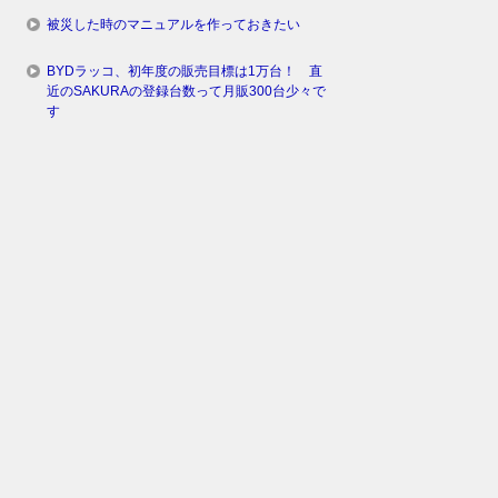
被災した時のマニュアルを作っておきたい
BYDラッコ、初年度の販売目標は1万台！ 直
近のSAKURAの登録台数って月販300台少々で
す