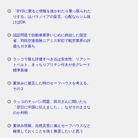
「BYDに乗ると情報を抜かれたり乗っ取られた
りする」はパラノイアの妄言。心配ならシム抜
けばOK
認証問題で自動車業界いじめに終始した国交
省、羽田空港危険ニアミス対応で航空業界の評
価もガタ落ち
ラッコで最も評価すべき点は安全性。リアシー
トベルト、きっちりプリテン付きが全グレード
標準装備
夏休みに被災した時のセーフハウスを考える。
その２
ラッコのテッパン問題、田川さんに聞いたら
「翌日に中国に伝えました」。なぜそのままな
のか判明
夏休み情報。自然災害に備えセーフハウスなど
確保しておくことを強く推奨したいと思う