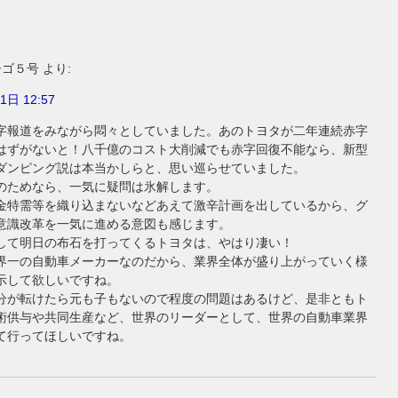
ーゴ５号
より:
1日 12:57
字報道をみながら悶々としていました。あのトヨタが二年連続赤字
はずがないと！八千億のコスト大削減でも赤字回復不能なら、新型
ダンピング説は本当かしらと、思い巡らせていました。
のためなら、一気に疑問は氷解します。
金特需等を織り込まないなどあえて激辛計画を出しているから、グ
意識改革を一気に進める意図も感じます。
して明日の布石を打ってくるトヨタは、やはり凄い！
界一の自動車メーカーなのだから、業界全体が盛り上がっていく様
示して欲しいですね。
分が転けたら元も子もないので程度の問題はあるけど、是非ともト
術供与や共同生産など、世界のリーダーとして、世界の自動車業界
て行ってほしいですね。