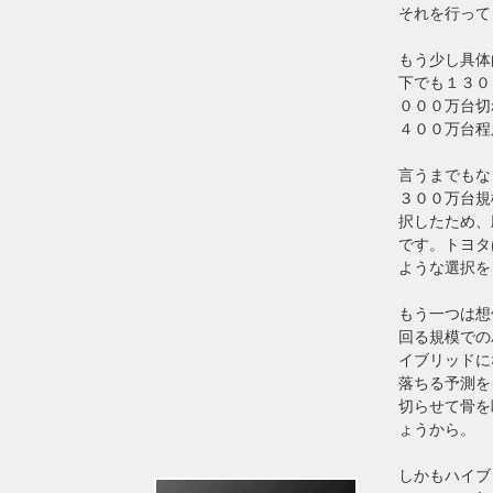
それを行って
もう少し具体
下でも１３０
０００万台切
４００万台程
言うまでもな
３００万台規
択したため、
です。トヨタ
ような選択を
もう一つは想
回る規模での
イブリッドに
落ちる予測を
切らせて骨を
ょうから。
しかもハイブ