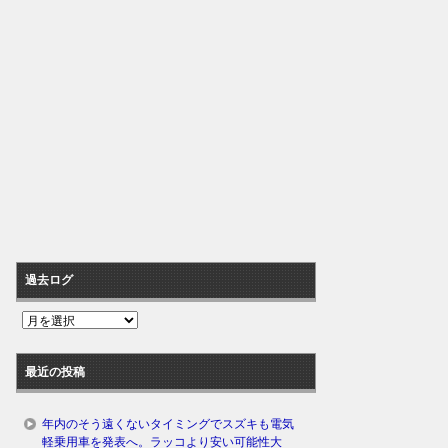
過去ログ
過
去
ロ
最近の投稿
グ
年内のそう遠くないタイミングでスズキも電気
軽乗用車を発表へ。ラッコより安い可能性大