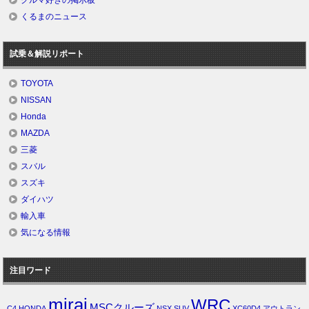
くるまのニュース
試乗＆解説リポート
TOYOTA
NISSAN
Honda
MAZDA
三菱
スバル
スズキ
ダイハツ
輸入車
気になる情報
注目ワード
mirai
WRC
MSCクルーズ
C4
HONDA
NSX
SUV
XC60D4
アウトラン