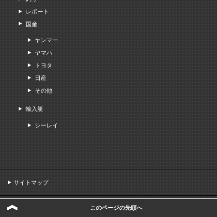
レポート
国産
ヤンマー
ヤマハ
トヨタ
日産
その他
輸入艇
シーレイ
サイトマップ
Copyright (C) 2026 自動車評論家 国沢光宏
このページの先頭へ
All Rights Reserved.