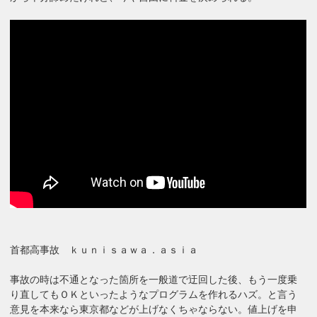
首都高事故 ｋｕｎｉｓａｗａ．ａｓｉａ
事故の時は不通となった箇所を一般道で迂回した後、もう一度乗
り直してもＯＫといったようなプログラムを作れるハズ。と言う
意見を本来なら東京都などが上げなくちゃならない。値上げを申