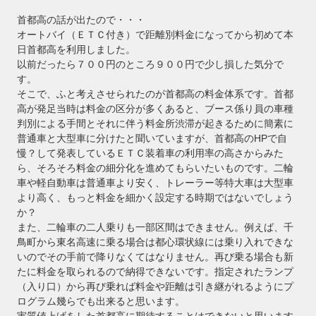
首都高の話が出たので・・・
オートバイ（ＥＴＣ付き）で距離別料金になってから初めて本
日首都高を利用しました。
以前だったら７００円のところ９００円で少し損した気分で
す。
そこで、ふと考えさせられたのが首都高の料金体系です。首都
高が発足当時は料金の区分が多くあると、ブース係り員の車種
判別による手間とそれに伴う料金所渋滞が起きるために簡素に
普通車と大型車に分けたと聞いていますが、首都高のHPで自
慢？して発表しているＥＴＣ装着車の利用率の高さからみた
ら、そろそろ料金の細分化を進めてもらいたいものです。二輪
車や軽自動車は普通車より安く、トレーラー等特大車は大型車
より高く、もっと料金を細かく設定する時期ではないでしょう
か？
また、二輪車の二人乗りも一部区間はできません。例えば、千
鳥町から東名高速に乗る場合は都心環状線には乗り入れできな
いのでその手前で降りなくてはなりません。再び乗る場合も新
たに料金を取られるので納得できないです。指定されたランプ
（入り口）から再び乗れば料金や距離は引き継がれるようにプ
ログラム幾らでも出来ると思います。
実質値上げをした首都高に期待することはできないと思います