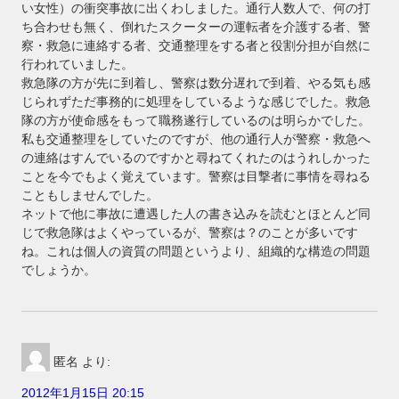
い女性）の衝突事故に出くわしました。通行人数人で、何の打
ち合わせも無く、倒れたスクーターの運転者を介護する者、警
察・救急に連絡する者、交通整理をする者と役割分担が自然に
行われていました。
救急隊の方が先に到着し、警察は数分遅れで到着、やる気も感
じられずただ事務的に処理をしているような感じでした。救急
隊の方が使命感をもって職務遂行しているのは明らかでした。
私も交通整理をしていたのですが、他の通行人が警察・救急へ
の連絡はすんでいるのですかと尋ねてくれたのはうれしかった
ことを今でもよく覚えています。警察は目撃者に事情を尋ねる
こともしませんでした。
ネットで他に事故に遭遇した人の書き込みを読むとほとんど同
じで救急隊はよくやっているが、警察は？のことが多いです
ね。これは個人の資質の問題というより、組織的な構造の問題
でしょうか。
匿名
より:
2012年1月15日 20:15