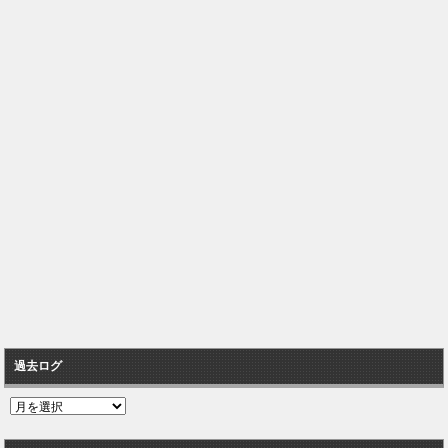
過去ログ
過
去
ロ