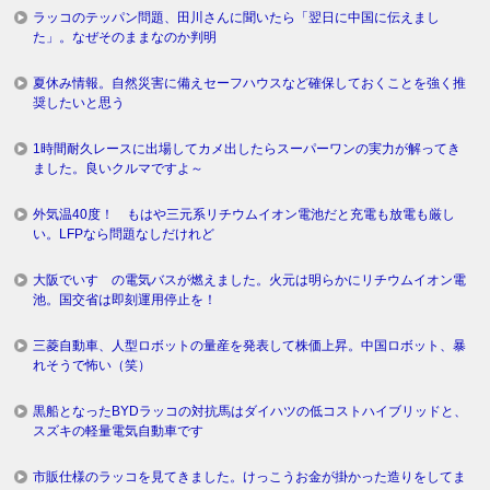
ラッコのテッパン問題、田川さんに聞いたら「翌日に中国に伝えまし
た」。なぜそのままなのか判明
夏休み情報。自然災害に備えセーフハウスなど確保しておくことを強く推
奨したいと思う
1時間耐久レースに出場してカメ出したらスーパーワンの実力が解ってき
ました。良いクルマですよ～
外気温40度！ もはや三元系リチウムイオン電池だと充電も放電も厳し
い。LFPなら問題なしだけれど
大阪でいすゞの電気バスが燃えました。火元は明らかにリチウムイオン電
池。国交省は即刻運用停止を！
三菱自動車、人型ロボットの量産を発表して株価上昇。中国ロボット、暴
れそうで怖い（笑）
黒船となったBYDラッコの対抗馬はダイハツの低コストハイブリッドと、
スズキの軽量電気自動車です
市販仕様のラッコを見てきました。けっこうお金が掛かった造りをしてま