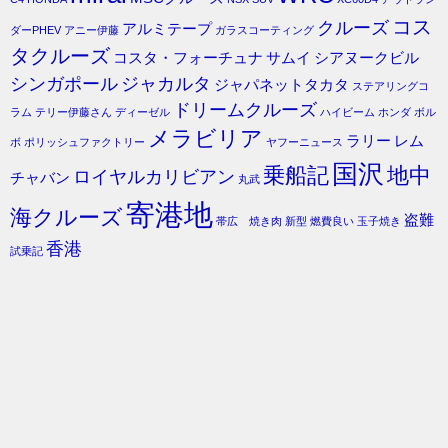
コス
クルーズ
アルミテープ
ダーPHEV
アニー伊藤
ガラスコーティング
タクルーズ
コスタ・フォーチュナ
サムイ
シアヌークビル
シンガポール
ジャカルタ
ジャパネットタカタ
ステアリングコ
ドリームクルーズ
ラム
テリー伊藤さん
ディーゼル
ハイビーム
ホンダ
ボル
メラビリア
ラリー
レム
ボ
ポリッシュファクトリー
ヤフーニュース
国沢
乗船記
地中
ロイヤルカリビアン
チャバン
丸武
寄港地
海クルーズ
盗難
帯広 焼き肉
新型
燃費良い
玉子焼き
香港
試乗記