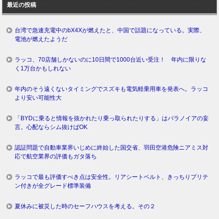
最近の投稿
グ
台湾で急速充電中のbX4Xが燃えたと、中国で話題になっている。実際、
電池が燃えたようだ
ラッコ、70店舗しかないのに10日間で1000台近い受注！ 年内に限りな
く1万台かもしれない
年内のそう遠くないタイミングでスズキも電気軽乗用車を発表へ。ラッコ
より安い可能性大
「BYDに乗ると情報を抜かれたり乗っ取られたりする」はパラノイアの妄
言。心配ならシム抜けばOK
認証問題で自動車業界いじめに終始した国交省、羽田空港危険ニアミス対
応で航空業界の評価もガタ落ち
ラッコで最も評価すべき点は安全性。リアシートベルト、きっちりプリテ
ン付きが全グレード標準装備
夏休みに被災した時のセーフハウスを考える。その２