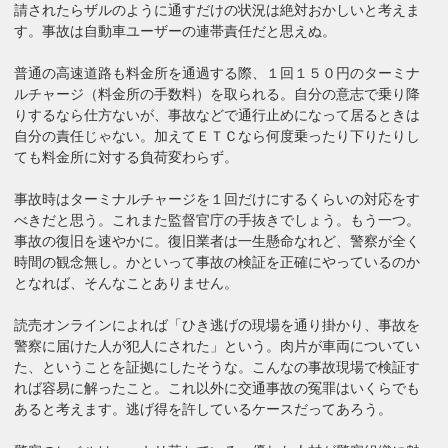
請されたらザルのように通すだけの状況は絶対おかしいと考えま
す。事故は自動車ユーザーの連帯責任だと思えぬ。
普通の高速道路も料金所を通過する際、１回１５０円のターミナ
ルチャージ（料金所の手数料）を取られる。自分の意志で乗り降
りするなら仕方ないが、事故などで通行止めになって居るときは
自分の責任じゃない。加えてＥＴＣなら何度乗ったり下りたりし
ても料金所に対する負荷変わらず。
事故時はターミナルチャージを１回だけにするくらいの対応をす
べきだと思う。これまた監督官庁の手抜きでしょう。もう一つ。
事故の復旧を速やかに。復旧業者は一生懸命なれど、警察が全く
時間の観念無し。かといって事故の検証を正確にやっているのか
となれば、そんなことありません。
読売オンラインによれば「ひき逃げの現場を通り掛かり、事故を
警察に届けた人が犯人にされた」という。肉片が車両についてい
た、ということを証拠にしたそうな。こんなの事故現場で検証す
れば容易に解ったこと。これ以外に交通事故の冤罪はいくらでも
あると考えます。逃げ得を許しているケースだってあろう。