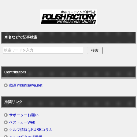
車名などで記事検索
Contributors
動画@kunisawa.net
推奨リンク
サポーターお願い
ベストカーWeb
クルマ情報はKUREコラム
クルマ好きの掲示板