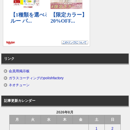
リンク
会員用掲示板
ガラスコーティングのpolishfactory
ネオチューン
記事更新カレンダー
2026年8月
月
火
水
木
金
土
日
1
2