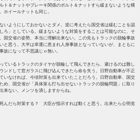
ルト＆ナットやブレーキ関係のボルト＆ナットすら緩まないような構
。ホイールナットも同じ。
ないようにしておかないとダメ。逆に考えたら国交省は緩むことを認
しろ」としている。緩まないような対策をすることは可能なのに、そ
。国交省の姿勢、本当に理解出来ない。この先もトラックの脱輪事故
いと思う。大半は幸運に恵まれ人身事故となっていないが、まともに
事故になって不思議じゃ無い。
っているトラックのタイヤが脱輪して飛んできたら、避けるのは難し
ウンドして窓ガラスに飛び込んできたら命を失う。日野自動車が不正
ていなければ、今頃対策も出来ていたことだろう。日野自動車、国交
ため、国交省が「具体策も打ち出せないトラックの脱輪問題」に取り
出来ない。メンツを潰しますからね。
死んだら対策する？ 大臣が指示すれば動くと思う。出来たら公明党