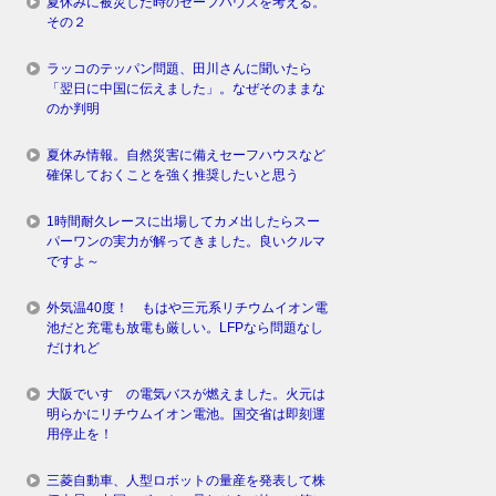
夏休みに被災した時のセーフハウスを考える。
その２
ラッコのテッパン問題、田川さんに聞いたら
「翌日に中国に伝えました」。なぜそのままな
のか判明
夏休み情報。自然災害に備えセーフハウスなど
確保しておくことを強く推奨したいと思う
1時間耐久レースに出場してカメ出したらスー
パーワンの実力が解ってきました。良いクルマ
ですよ～
外気温40度！ もはや三元系リチウムイオン電
池だと充電も放電も厳しい。LFPなら問題なし
だけれど
大阪でいすゞの電気バスが燃えました。火元は
明らかにリチウムイオン電池。国交省は即刻運
用停止を！
三菱自動車、人型ロボットの量産を発表して株