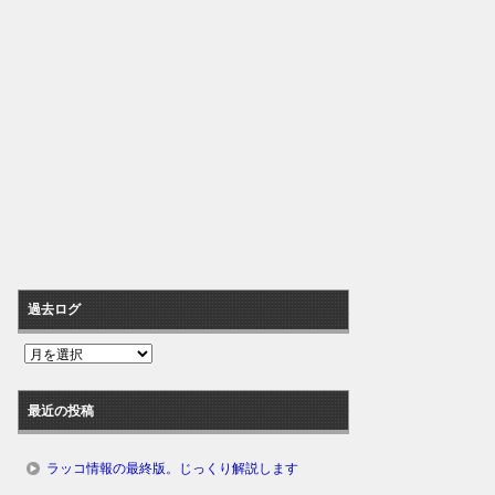
過去ログ
過
去
ロ
最近の投稿
グ
ラッコ情報の最終版。じっくり解説します