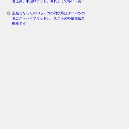
価上昇。中国ロボット、暴れそうで怖い（笑）
黒船となったBYDラッコの対抗馬はダイハツの
低コストハイブリッドと、スズキの軽量電気自
動車です