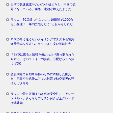
台湾で急速充電中のbX4Xが燃えたと、中国で話
題になっている。実際、電池が燃えたようだ
ラッコ、70店舗しかないのに10日間で1000台
近い受注！ 年内に限りなく1万台かもしれな
い
年内のそう遠くないタイミングでスズキも電気
軽乗用車を発表へ。ラッコより安い可能性大
「BYDに乗ると情報を抜かれたり乗っ取られた
りする」はパラノイアの妄言。心配ならシム抜
けばOK
認証問題で自動車業界いじめに終始した国交
省、羽田空港危険ニアミス対応で航空業界の評
価もガタ落ち
ラッコで最も評価すべき点は安全性。リアシー
トベルト、きっちりプリテン付きが全グレード
標準装備