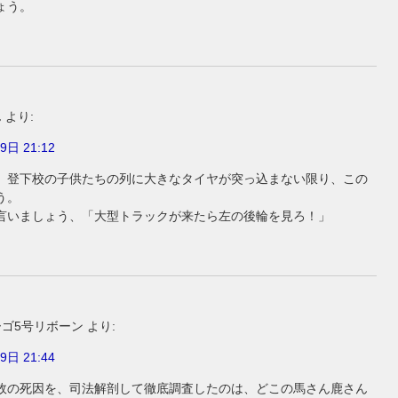
ょう。
ん
より:
9日 21:12
、登下校の子供たちの列に大きなタイヤが突っ込まない限り、この
う。
言いましょう、「大型トラックが来たら左の後輪を見ろ！」
ーゴ5号リボーン
より:
9日 21:44
故の死因を、司法解剖して徹底調査したのは、どこの馬さん鹿さん