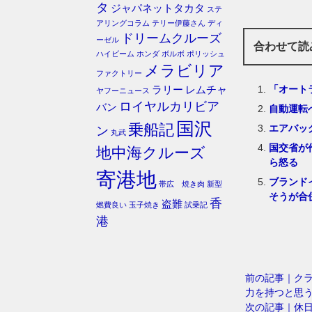
タ
ジャパネットタカタ
ステ
アリングコラム
テリー伊藤さん
ディ
ドリームクルーズ
ーゼル
合わせて読
ハイビーム
ホンダ
ボルボ
ポリッシュ
メラビリア
ファクトリー
「オート
ラリー
レムチャ
ヤフーニュース
ロイヤルカリビア
バン
自動運転
国沢
乗船記
エアバッ
ン
丸武
国交省が
地中海クルーズ
ら怒る
寄港地
ブランド
帯広 焼き肉
新型
そうが合
香
盗難
燃費良い
玉子焼き
試乗記
港
前の記事｜クラ
力を持つと思
次の記事｜休