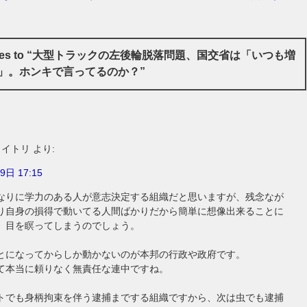
onses to “大型トラックの左後輪脱落問題、国交省は「いつも増
」。ホンキで言ってるのか？”
ロイトリ
より:
9日 17:15
なりに学力のある人が意志決定する組織だと思いますが、残念なが
り自身の損得で動いてる人間ばかりだから簡単に想像出来ることに
、目を瞑ってしまうのでしょう。
とになってからしか動かないのが本邦の行政や政府です。
て本当に頼りなく無責任な連中ですね。
トでも身柄拘束を伴う逮捕までする組織ですから、次は虫でも逮捕