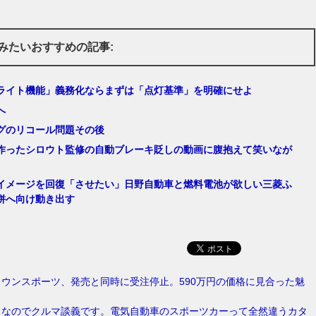
みたいおすすめの記事:
ライト機能」義務化ならまずは「点灯基準」を明確にせよ
へ
グのリコール問題その後
作ったシロウト監修の自動ブレーキ貶しの動画に腹抱えて笑いなが
イメージを回復「させたい」日野自動車と燃料電池が欲しい三菱ふ
併へ向け動き出す
ウンスポーツ、発売と同時に受注停止。590万円の価格に見合った魅
う
日なのでクルマ談義です。電気自動車のスポーツカーって全然違うカタ