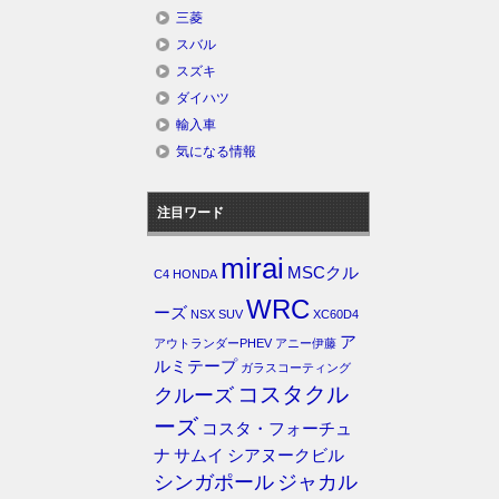
三菱
スバル
スズキ
ダイハツ
輸入車
気になる情報
注目ワード
mirai
MSCクル
C4
HONDA
WRC
ーズ
NSX
SUV
XC60D4
ア
アウトランダーPHEV
アニー伊藤
ルミテープ
ガラスコーティング
コスタクル
クルーズ
ーズ
コスタ・フォーチュ
ナ
サムイ
シアヌークビル
シンガポール
ジャカル