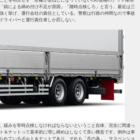
「錆による締め付け不足が原因」「随時点検しろ」と言う。最近は三
強く挙げ、運行会社の責任としている。警察は行政の仲間なので事故
ドライバーと運行責任者しか罰しない。
。緩みを常時点検しなければならないということ自体、完全に間違っ
ト＆ナットって基本的に増し締めはしなくて良い構造です。例外は車
られているボルト＆ナットであり、それも「念の為」。サスペンショ