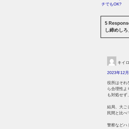
チでもOK?
5 Resp
し締めしろ
キイ
2023年12月
役所はそれ
ら合理性よ
も対処せず
結局、大ご
民間と比べ
警察などハ