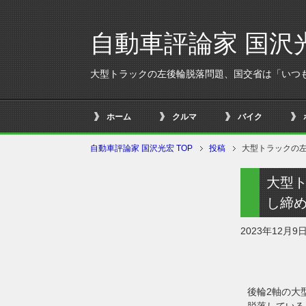
自動車評論家 国沢
大型トラックの左後輪脱落問題、国交省は「いつ
ホーム
クルマ
バイク
自動車評論家 国沢光宏 TOP
投稿
大型トラックの
大型
し締
2023年12月9
後輪2軸の大
脱落している