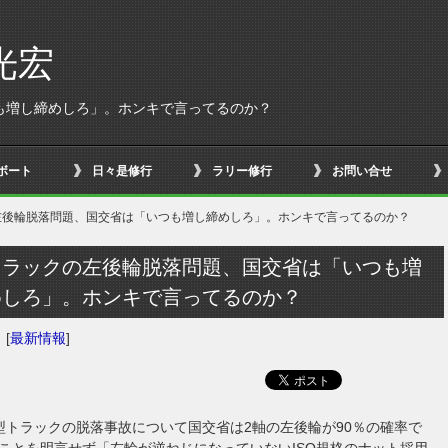
光宏
も増し締めしろ」。ホンキで言ってるのか？
ボート
日々是修行
ラリー修行
お問い合せ
左後輪脱落問題、国交省は「いつも増し締めしろ」。ホンキで言ってるのか？
トラックの左後輪脱落問題、国交省は「いつも増
めしろ」。ホンキで言ってるのか？
日
[
最新情報
]
型トラックの脱落事故について国交省は2軸の左後輪が90％の確率で
ことを明言せず「左輪が逆ねじになっていないISO規格のナット採用