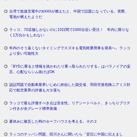
台湾で急速充電中のbX4Xが燃えたと、中国で話題になっている。実際、
電池が燃えたようだ
ラッコ、70店舗しかないのに10日間で1000台近い受注！ 年内に限りな
く1万台かもしれない
年内のそう遠くないタイミングでスズキも電気軽乗用車を発表へ。ラッコ
より安い可能性大
「BYDに乗ると情報を抜かれたり乗っ取られたりする」はパラノイアの妄
言。心配ならシム抜けばOK
認証問題で自動車業界いじめに終始した国交省、羽田空港危険ニアミス対
応で航空業界の評価もガタ落ち
ラッコで最も評価すべき点は安全性。リアシートベルト、きっちりプリテ
ン付きが全グレード標準装備
夏休みに被災した時のセーフハウスを考える。その２
ラッコのテッパン問題、田川さんに聞いたら「翌日に中国に伝えまし