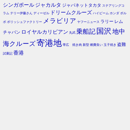
シンガポール
ジャカルタ
ジャパネットタカタ
ステアリングコ
ドリームクルーズ
ラム
テリー伊藤さん
ディーゼル
ハイビーム
ホンダ
ボル
メラビリア
ラリー
レム
ボ
ポリッシュファクトリー
ヤフーニュース
国沢
乗船記
地中
ロイヤルカリビアン
チャバン
丸武
寄港地
海クルーズ
盗難
帯広 焼き肉
新型
燃費良い
玉子焼き
香港
試乗記