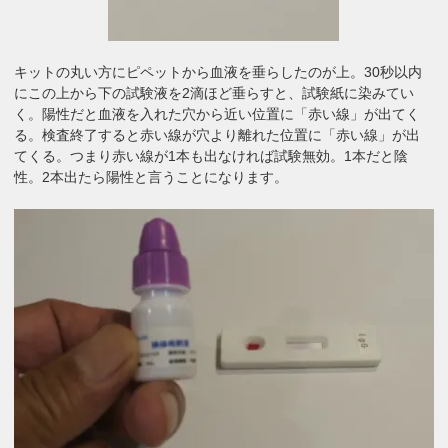
キットの丸い方にピペットから血液を垂らしたのが上。30秒以内
にこの上から下の試験液を2滴ほど垂らすと、試験紙に染みてい
く。陽性だと血液を入れた穴から近い位置に「赤い線」が出てく
る。検査終了すると赤い線が穴より離れた位置に「赤い線」が出
てくる。つまり赤い線が1本も出なければ試験無効。1本だと陰
性。2本出たら陽性と言うことになります。