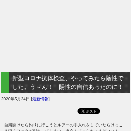
新型コロナ抗体検査、やってみたら陰性で
した。う～ん！ 陽性の自信あったのに！
2020年5月24日
[
最新情報
]
自粛開けたら釣りに行こうとルアーの手入れをしていたらけっこ
う深くフックが刺さってしまい、出血！「こらちょうどいい！」