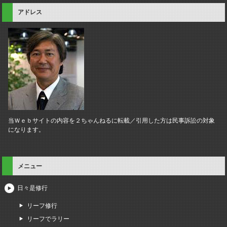
アドレス
当Ｗｅｂサイトの内容を２ちゃんねるに転載／引用した方は民事訴訟の対象
になります。
メニュー
日々是修行
リーフ修行
リーフでラリー