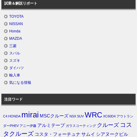
試乗＆解説リポート
TOYOTA
NISSAN
Honda
MAZDA
三菱
スバル
スズキ
ダイハツ
輸入車
気になる情報
注目ワード
mirai
WRC
MSCクルーズ
C4
HONDA
NSX
SUV
XC60D4
アウトラン
コス
クルーズ
アルミテープ
ダーPHEV
アニー伊藤
ガラスコーティング
タクルーズ
コスタ・フォーチュナ
サムイ
シアヌークビル