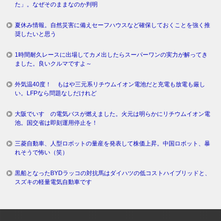
た」。なぜそのままなのか判明
夏休み情報。自然災害に備えセーフハウスなど確保しておくことを強く推
奨したいと思う
1時間耐久レースに出場してカメ出したらスーパーワンの実力が解ってき
ました。良いクルマですよ～
外気温40度！ もはや三元系リチウムイオン電池だと充電も放電も厳し
い。LFPなら問題なしだけれど
大阪でいすゞの電気バスが燃えました。火元は明らかにリチウムイオン電
池。国交省は即刻運用停止を！
三菱自動車、人型ロボットの量産を発表して株価上昇。中国ロボット、暴
れそうで怖い（笑）
黒船となったBYDラッコの対抗馬はダイハツの低コストハイブリッドと、
スズキの軽量電気自動車です