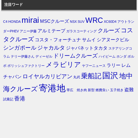
注目ワード
mirai
WRC
MSCクルーズ
C4
HONDA
NSX
SUV
XC60D4
アウトラン
コス
クルーズ
アルミテープ
ダーPHEV
アニー伊藤
ガラスコーティング
タクルーズ
コスタ・フォーチュナ
サムイ
シアヌークビル
シンガポール
ジャカルタ
ジャパネットタカタ
ステアリングコ
ドリームクルーズ
ラム
テリー伊藤さん
ディーゼル
ハイビーム
ホンダ
ボル
メラビリア
ラリー
レム
ボ
ポリッシュファクトリー
ヤフーニュース
国沢
乗船記
地中
ロイヤルカリビアン
チャバン
丸武
寄港地
海クルーズ
盗難
帯広 焼き肉
新型
燃費良い
玉子焼き
香港
試乗記