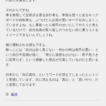
の走行を優先します。
それからですね、
車を無視して交差点を渡る歩行者も、車道を悠々と走るキック
ボードや自転車も、ぶつけたらお前が悪いオーラを出しまくっ
ていますよね。もし事故ったら相手のせいにしてやろうと考え
ているだけで、自分自身が取り返しのつかない目に遭うコトを
イメージできないんでしょうね。
煽り運転される側もですよ、
根っこには「自分は全く悪くない・何かの時は相手が悪い」と
いう自己中意識が強く、「周りに迷惑をかけない・君子危うき
に近寄らず」という俯瞰した視点が欠落しているのだと思いま
す。
日本から「自己責任」というワードが消えてしまったとシミジ
ミ実感しています。次に消えるのは「真心」と「思いやり」だ
と妄想しております。
返信