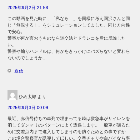
2025年9月2日 21:58
この動画を見た時に、「私なら…」を同様に考え国沢さんと同
じ「無視する！」をシミュレーションしてました。同じ方向性
で安心。
警察が何か言おうものなら道交法とドラレコを盾に反論した
い。
警察や煽りハンドルは、何かをきっかけにバズらないと変わら
ないのでしょうか…
返信
ひめ太郎
より:
2025年9月3日 00:09
最近、赤信号待ちの車列で埋まってる時は救急車がサイレンを
消してダンマリのパターンによく遭遇します。一般車が譲るた
めに交差点内まで進入してしまうのを防ぐためとの事ですが…
この場合警察官が誘導してほしい。交番チャリや白バイなら率