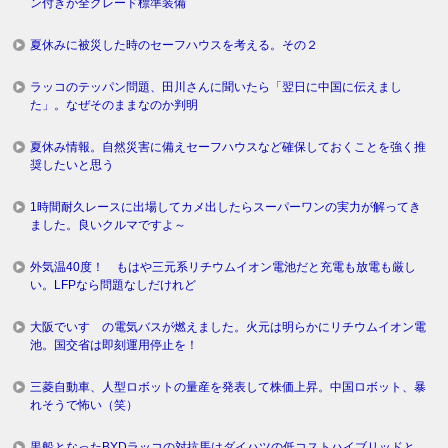
ン付きが全グレード標準装備
夏休みに被災した時のセーフハウスを考える。その２
ラッコのテッパン問題、田川さんに聞いたら「翌日に中国に伝えまし
た」。なぜそのままなのか判明
夏休み情報。自然災害に備えセーフハウスなど確保しておくことを強く推
奨したいと思う
1時間耐久レースに出場してカメ出したらスーパーワンの実力が解ってき
ました。良いクルマですよ～
外気温40度！ もはや三元系リチウムイオン電池だと充電も放電も厳し
い。LFPなら問題なしだけれど
大阪でいすゞの電気バスが燃えました。火元は明らかにリチウムイオン電
池。国交省は即刻運用停止を！
三菱自動車、人型ロボットの量産を発表して株価上昇。中国ロボット、暴
れそうで怖い（笑）
黒船となったBYDラッコの対抗馬はダイハツの低コストハイブリッドと、