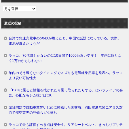
過
去
ロ
最近の投稿
グ
台湾で急速充電中のbX4Xが燃えたと、中国で話題になっている。実際、
電池が燃えたようだ
ラッコ、70店舗しかないのに10日間で1000台近い受注！ 年内に限りな
く1万台かもしれない
年内のそう遠くないタイミングでスズキも電気軽乗用車を発表へ。ラッコ
より安い可能性大
「BYDに乗ると情報を抜かれたり乗っ取られたりする」はパラノイアの妄
言。心配ならシム抜けばOK
認証問題で自動車業界いじめに終始した国交省、羽田空港危険ニアミス対
応で航空業界の評価もガタ落ち
ラッコで最も評価すべき点は安全性。リアシートベルト、きっちりプリテ