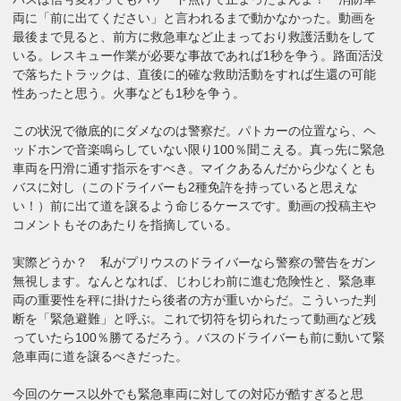
両に「前に出てください」と言われるまで動かなかった。動画を
最後まで見ると、前方に救急車など止まっており救護活動をして
いる。レスキュー作業が必要な事故であれば1秒を争う。路面活没
で落ちたトラックは、直後に的確な救助活動をすれば生還の可能
性あったと思う。火事なども1秒を争う。
この状況で徹底的にダメなのは警察だ。パトカーの位置なら、ヘ
ッドホンで音楽鳴らしていない限り100％聞こえる。真っ先に緊急
車両を円滑に通す指示をすべき。マイクあるんだから少なくとも
バスに対し（このドライバーも2種免許を持っていると思えな
い！）前に出て道を譲るよう命じるケースです。動画の投稿主や
コメントもそのあたりを指摘している。
実際どうか？ 私がプリウスのドライバーなら警察の警告をガン
無視します。なんとなれば、じわじわ前に進む危険性と、緊急車
両の重要性を秤に掛けたら後者の方が重いからだ。こういった判
断を「緊急避難」と呼ぶ。これで切符を切られたって動画など残
っていたら100％勝てるだろう。バスのドライバーも前に動いて緊
急車両に道を譲るべきだった。
今回のケース以外でも緊急車両に対しての対応が酷すぎると思