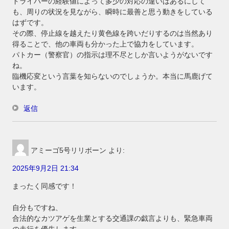
ドライバーの経験値によって多少の対応の違いはあるにして
も、周りの状況を見ながら、瞬時に最善と思う動きをしている
はずです。
その際、停止線を越えたり黄色線を跨いだりするのは当然あり
得ることで、他の車両も分かった上で協力をしています。
パトカー（警察官）の指示は理不尽としか言いようがないです
ね。
臨機応変という言葉を知らないのでしょうか。本当に馬鹿げて
います。
返信
アミーゴ5号リリボーン
より:
2025年9月2日 21:34
まったく同感です！
自分もですね、
合法的なカツアゲを生業とする交通課の戯言よりも、緊急車両