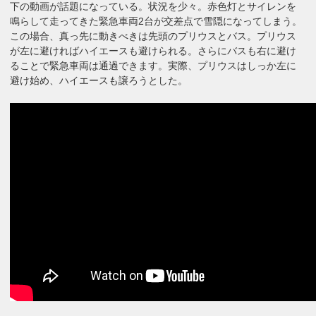
下の動画が話題になっている。状況を少々。赤色灯とサイレンを
鳴らして走ってきた緊急車両2台が交差点で雪隠になってしまう。
この場合、真っ先に動きべきは先頭のプリウスとバス。プリウス
が左に避ければハイエースも避けられる。さらにバスも右に避け
ることで緊急車両は通過できます。実際、プリウスはしっか左に
避け始め、ハイエースも譲ろうとした。