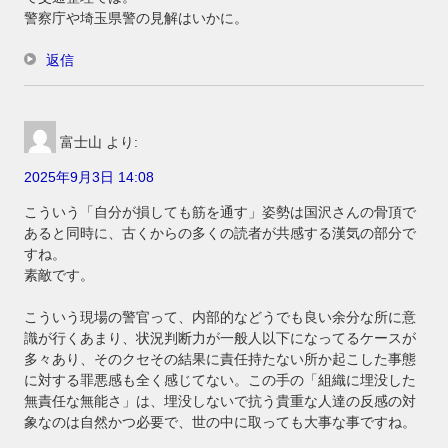
警察庁や埼玉県警の見解はいかに。
返信
富士山
より:
2025年9月3日 14:08
こういう「自分が損しても筋を通す」姿勢は国沢さんの骨頂で
あると同時に、古くからの多くの読者が共感する漢気の部分で
すね。
素敵です。
こういう現場の警官って、内部的などうでも良い余分な所に意
識が行くあまり、状況判断力が一般人以下になってるケースが
多々あり、そのクセその結果に責任持たない所か起こした事態
に対する罪悪感も全く感じてない。この手の「組織に埋没した
無責任な無能さ」は、埋没しないで抗う貴重な人達の反感の対
象なのは自然かつ必要で、世の中に取っても大事な事ですね。