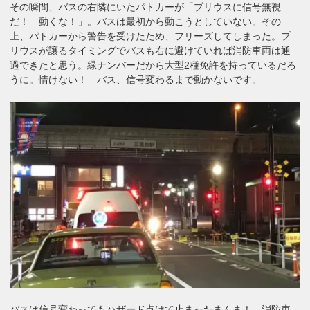
その瞬間、バスの右隣にいたパトカーが「プリウスに信号無視
だ！ 動くな！」。バスは最初から動こうとしていない。その
上、パトカーから警告を受けたため、フリーズしてしまった。プ
リウスが譲るタイミングでバスも右に避けていれば消防車両は通
過できたと思う。緑ナンバーだから大型2種免許を持っているだろ
うに。情けない！ バス、信号変わるまで動かないです。
バスは信号変わってもハザード点けて止まったまんま！ 消防車