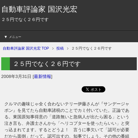
自動車評論家 国沢光宏
２５円でなく２６円です
メニュー
自動車評論家 国沢光宏 TOP
投稿
２５円でなく２６円です
２５円でなく２６円です
2008年3月31日
[
最新情報
]
クルマの趣味じゃ全く合わないテリー伊藤さんが『サンデージャ
ポン』を見てたら自動車諸税のことでカミ付いていた。正論であ
る。東国原知事得意の「道路無いと急病人が出たら困る」という
泣き言も、弁護士さんから「ヘリコプターを使ったらいい」と突
っ込まれてます。するとどうよ！ 言うに事欠いて「認可が必要
だから面倒」だって。認可出すの、知事でしょう。その他の番組