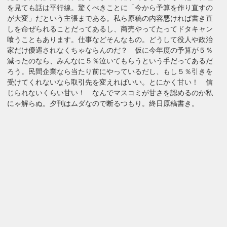
を見ても話は平行線。驚くべきことに「今から予算を作り直すの
が大変」だという主張まである。私ら原稿の内容悪ければ書き直
しを命ぜられることだってあるし、商売やってたってドタキャン
喰うこともあります。仕事などそんなもの。どうして役人や政治
家だけ優遇されなくちゃならんのだ？ 仮に今年度の予算が５％
減ったのなら、みんなに５％泣いてもらうという手だってあるだ
ろう。民間企業なら当たり前にやっているだし、もし５％引きを
受けてくれないなら取引先を変えればいい。とにかく甘い！ 信
じられないくらい甘い！ なんでマスコミが甘さを認めるのか私
にゃ解らぬ。夕刊はムダなので断るつもり。終日原稿書き。