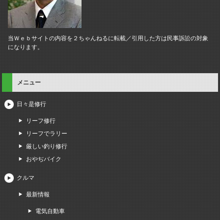
当Ｗｅｂサイトの内容を２ちゃんねるに転載／引用した方は民事訴訟の対象
になります。
メニュー
日々是修行
リーフ修行
リーフでラリー
厳しい釣り修行
おやぢバイク
クルマ
最新情報
電気自動車