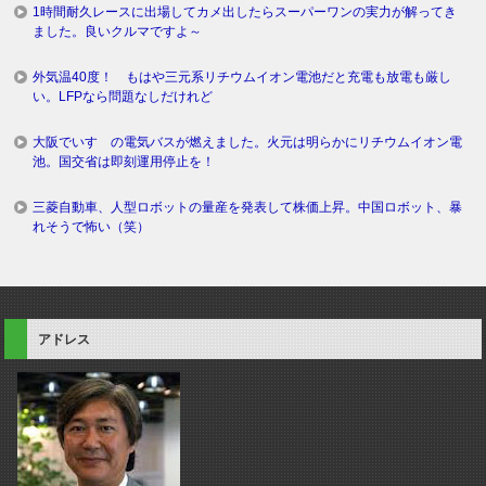
1時間耐久レースに出場してカメ出したらスーパーワンの実力が解ってき
ました。良いクルマですよ～
外気温40度！ もはや三元系リチウムイオン電池だと充電も放電も厳し
い。LFPなら問題なしだけれど
大阪でいすゞの電気バスが燃えました。火元は明らかにリチウムイオン電
池。国交省は即刻運用停止を！
三菱自動車、人型ロボットの量産を発表して株価上昇。中国ロボット、暴
れそうで怖い（笑）
アドレス