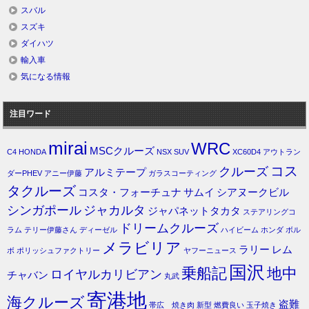
スバル
スズキ
ダイハツ
輸入車
気になる情報
注目ワード
mirai
WRC
MSCクルーズ
C4
HONDA
NSX
SUV
XC60D4
アウトラン
コス
クルーズ
アルミテープ
ダーPHEV
アニー伊藤
ガラスコーティング
タクルーズ
コスタ・フォーチュナ
サムイ
シアヌークビル
シンガポール
ジャカルタ
ジャパネットタカタ
ステアリングコ
ドリームクルーズ
ラム
テリー伊藤さん
ディーゼル
ハイビーム
ホンダ
ボル
メラビリア
ラリー
レム
ボ
ポリッシュファクトリー
ヤフーニュース
国沢
乗船記
地中
ロイヤルカリビアン
チャバン
丸武
寄港地
海クルーズ
盗難
帯広 焼き肉
新型
燃費良い
玉子焼き