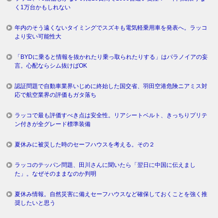
く1万台かもしれない
年内のそう遠くないタイミングでスズキも電気軽乗用車を発表へ。ラッコ
より安い可能性大
「BYDに乗ると情報を抜かれたり乗っ取られたりする」はパラノイアの妄
言。心配ならシム抜けばOK
認証問題で自動車業界いじめに終始した国交省、羽田空港危険ニアミス対
応で航空業界の評価もガタ落ち
ラッコで最も評価すべき点は安全性。リアシートベルト、きっちりプリテ
ン付きが全グレード標準装備
夏休みに被災した時のセーフハウスを考える。その２
ラッコのテッパン問題、田川さんに聞いたら「翌日に中国に伝えまし
た」。なぜそのままなのか判明
夏休み情報。自然災害に備えセーフハウスなど確保しておくことを強く推
奨したいと思う