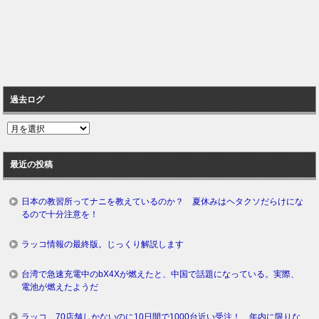
過去ログ
過
去
ロ
最近の投稿
グ
日本の教習所ってナニを教えているのか？ 夏休みはヘタクソだらけにな
るので十分注意を！
ラッコ情報の最終版。じっくり解説します
台湾で急速充電中のbX4Xが燃えたと、中国で話題になっている。実際、
電池が燃えたようだ
ラッコ、70店舗しかないのに10日間で1000台近い受注！ 年内に限りな