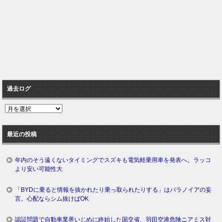
過去ログ
過
去
ロ
最近の投稿
グ
年内のそう遠くないタイミングでスズキも電気軽乗用車を発表へ。ラッコ
より安い可能性大
「BYDに乗ると情報を抜かれたり乗っ取られたりする」はパラノイアの妄
言。心配ならシム抜けばOK
認証問題で自動車業界いじめに終始した国交省、羽田空港危険ニアミス対