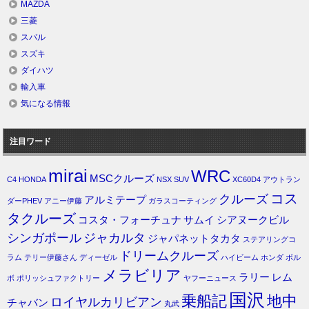
MAZDA
三菱
スバル
スズキ
ダイハツ
輸入車
気になる情報
注目ワード
mirai
WRC
MSCクルーズ
C4
HONDA
NSX
SUV
XC60D4
アウトラン
コス
クルーズ
アルミテープ
ダーPHEV
アニー伊藤
ガラスコーティング
タクルーズ
コスタ・フォーチュナ
サムイ
シアヌークビル
シンガポール
ジャカルタ
ジャパネットタカタ
ステアリングコ
ドリームクルーズ
ラム
テリー伊藤さん
ディーゼル
ハイビーム
ホンダ
ボル
メラビリア
ラリー
レム
ボ
ポリッシュファクトリー
ヤフーニュース
国沢
乗船記
地中
ロイヤルカリビアン
チャバン
丸武