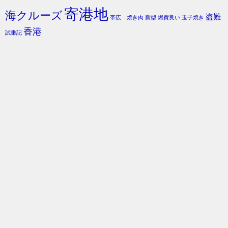
寄港地
海クルーズ
盗難
帯広 焼き肉
新型
燃費良い
玉子焼き
香港
試乗記