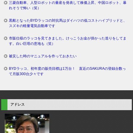
三菱自動車、人型ロボットの量産を発表して株価上昇。中国ロボット、暴
れそうで怖い（笑）
黒船となったBYDラッコの対抗馬はダイハツの低コストハイブリッドと、
スズキの軽量電気自動車です
市販仕様のラッコを見てきました。けっこうお金が掛かった造りをしてま
す。白い巨塔の意地も（笑）
被災した時のマニュアルを作っておきたい
BYDラッコ、初年度の販売目標は1万台！ 直近のSAKURAの登録台数っ
て月販300台少々です
アドレス