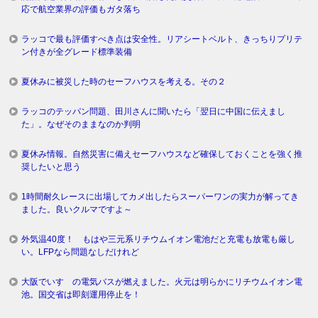
応で航空業界の評価もガタ落ち
ラッコで最も評価すべき点は安全性。リアシートベルト、きっちりプリテ
ン付きが全グレード標準装備
夏休みに被災した時のセーフハウスを考える。その２
ラッコのテッパン問題、田川さんに聞いたら「翌日に中国に伝えまし
た」。なぜそのままなのか判明
夏休み情報。自然災害に備えセーフハウスなど確保しておくことを強く推
奨したいと思う
1時間耐久レースに出場してカメ出したらスーパーワンの実力が解ってき
ました。良いクルマですよ～
外気温40度！ もはや三元系リチウムイオン電池だと充電も放電も厳し
い。LFPなら問題なしだけれど
大阪でいすゞの電気バスが燃えました。火元は明らかにリチウムイオン電
池。国交省は即刻運用停止を！