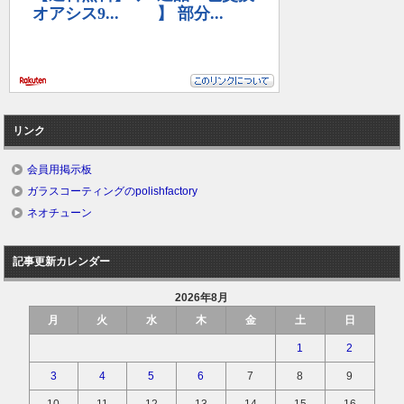
リンク
会員用掲示板
ガラスコーティングのpolishfactory
ネオチューン
記事更新カレンダー
2026年8月
月
火
水
木
金
土
日
1
2
3
4
5
6
7
8
9