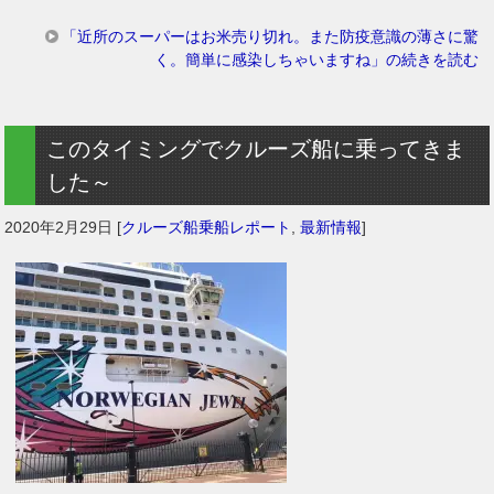
「近所のスーパーはお米売り切れ。また防疫意識の薄さに驚
く。簡単に感染しちゃいますね」の続きを読む
このタイミングでクルーズ船に乗ってきま
した～
2020年2月29日
[
クルーズ船乗船レポート
,
最新情報
]