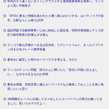
年内のそう遠くないタイミングでスズキも電気軽乗用車を発表へ。ラッコ
より安い可能性大
「BYDに乗ると情報を抜かれたり乗っ取られたりする」はパラノイアの妄
言。心配ならシム抜けばOK
認証問題で自動車業界いじめに終始した国交省、羽田空港危険ニアミス対
応で航空業界の評価もガタ落ち
ラッコで最も評価すべき点は安全性。リアシートベルト、きっちりプリテ
ン付きが全グレード標準装備
夏休みに被災した時のセーフハウスを考える。その２
ラッコのテッパン問題、田川さんに聞いたら「翌日に中国に伝えまし
た」。なぜそのままなのか判明
夏休み情報。自然災害に備えセーフハウスなど確保しておくことを強く推
奨したいと思う
1時間耐久レースに出場してカメ出したらスーパーワンの実力が解ってき
ました。良いクルマですよ～