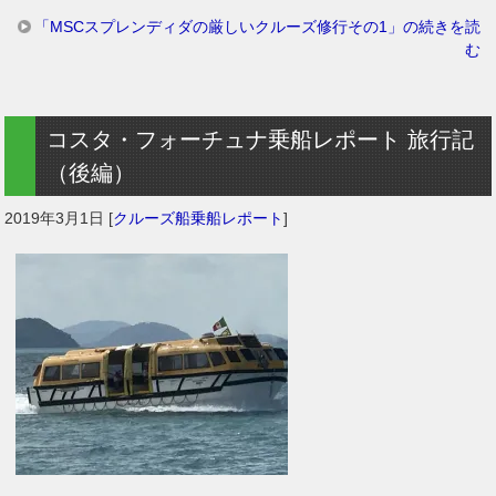
「MSCスプレンディダの厳しいクルーズ修行その1」の続きを読
む
コスタ・フォーチュナ乗船レポート 旅行記
（後編）
2019年3月1日
[
クルーズ船乗船レポート
]