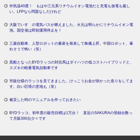
外気温40度！ もはや三元系リチウムイオン電池だと充電も放電も厳し
い。LFPなら問題なしだけれど
大阪でいすゞの電気バスが燃えました。火元は明らかにリチウムイオン電
池。国交省は即刻運用停止を！
三菱自動車、人型ロボットの量産を発表して株価上昇。中国ロボット、暴
れそうで怖い（笑）
黒船となったBYDラッコの対抗馬はダイハツの低コストハイブリッドと、
スズキの軽量電気自動車です
市販仕様のラッコを見てきました。けっこうお金が掛かった造りをしてま
す。白い巨塔の意地も（笑）
被災した時のマニュアルを作っておきたい
BYDラッコ、初年度の販売目標は1万台！ 直近のSAKURAの登録台数っ
て月販300台少々です