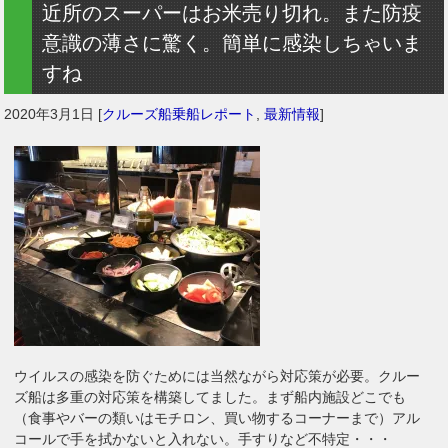
近所のスーパーはお米売り切れ。また防疫
意識の薄さに驚く。簡単に感染しちゃいま
すね
2020年3月1日
[
クルーズ船乗船レポート
,
最新情報
]
ウイルスの感染を防ぐためには当然ながら対応策が必要。クルー
ズ船は多重の対応策を構築してました。まず船内施設どこでも
（食事やバーの類いはモチロン、買い物するコーナーまで）アル
コールで手を拭かないと入れない。手すりなど不特定・・・