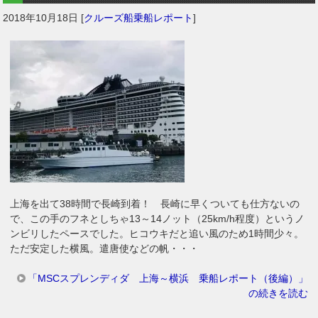
2018年10月18日
[
クルーズ船乗船レポート
]
上海を出て38時間で長崎到着！ 長崎に早くついても仕方ないの
で、この手のフネとしちゃ13～14ノット（25km/h程度）というノ
ンビリしたペースでした。ヒコウキだと追い風のため1時間少々。
ただ安定した横風。遣唐使などの帆・・・
「MSCスプレンディダ 上海～横浜 乗船レポート（後編）」
の続きを読む