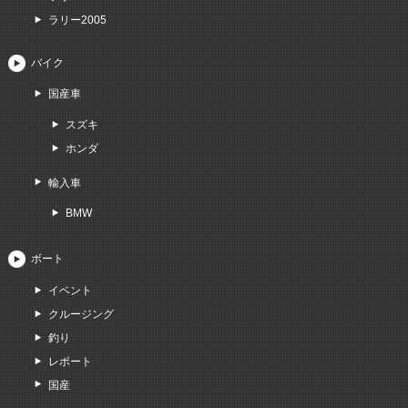
ラリー2005
バイク
国産車
スズキ
ホンダ
輸入車
BMW
ボート
イベント
クルージング
釣り
レポート
国産