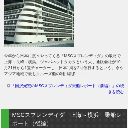
今年から日本に度々やってくる『MSCスプレンディダ』の取材で
上海～長崎～横浜。ジャパネットタカタという大手通販会社が10
月21日から1隻チャーターし、日本1周を2回催行するという。今や
アジア地域で最もクルーズ船の利用者多・・・
「国沢光宏のMSCスプレンディダ乗船レポート（前編）」の続
きを読む
MSCスプレンディダ 上海～横浜 乗船レ
ポート（後編）