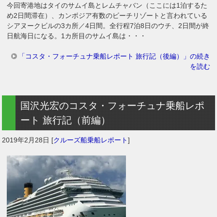
今回寄港地はタイのサムイ島とレムチャバン（ここには1泊するた
め2日間滞在）、カンボジア有数のビーチリゾートと言われている
シアヌークビルの3カ所／4日間。全行程7泊8日のウチ、2日間が終
日航海日になる。1カ所目のサムイ島は・・・
「コスタ・フォーチュナ乗船レポート 旅行記（後編）」の続き
を読む
国沢光宏のコスタ・フォーチュナ乗船レポ
ート 旅行記（前編）
2019年2月28日
[
クルーズ船乗船レポート
]