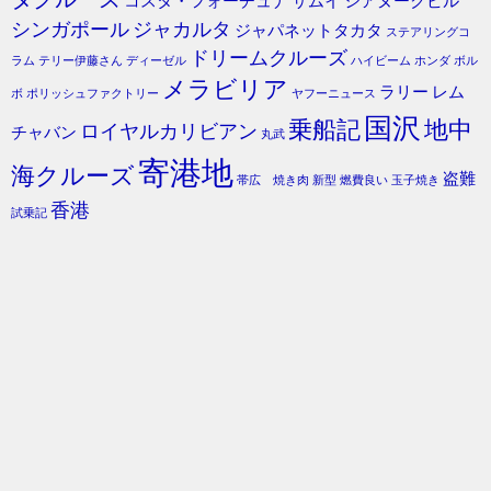
コスタ・フォーチュナ
サムイ
シアヌークビル
シンガポール
ジャカルタ
ジャパネットタカタ
ステアリングコ
ドリームクルーズ
ラム
テリー伊藤さん
ディーゼル
ハイビーム
ホンダ
ボル
メラビリア
ラリー
レム
ボ
ポリッシュファクトリー
ヤフーニュース
国沢
乗船記
地中
ロイヤルカリビアン
チャバン
丸武
寄港地
海クルーズ
盗難
帯広 焼き肉
新型
燃費良い
玉子焼き
香港
試乗記