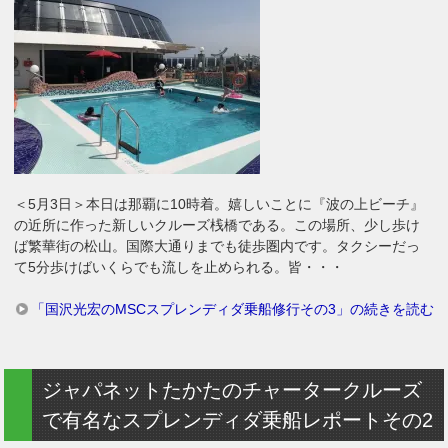
＜5月3日＞本日は那覇に10時着。嬉しいことに『波の上ビーチ』
の近所に作った新しいクルーズ桟橋である。この場所、少し歩け
ば繁華街の松山。国際大通りまでも徒歩圏内です。タクシーだっ
て5分歩けばいくらでも流しを止められる。皆・・・
「国沢光宏のMSCスプレンディダ乗船修行その3」の続きを読む
ジャパネットたかたのチャータークルーズ
で有名なスプレンディダ乗船レポートその2