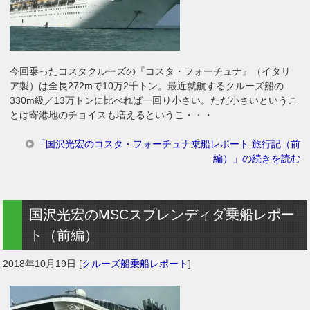
今回乗ったコスタクルーズの『コスタ・フォーチュナ』（イタリ
ア製）は全長272mで10万2千トン。最近就航するクルーズ船の
330m級／13万トンに比べれば一回り小さい。ただ小さいというこ
とは寄港地のチョイスも増えるというこ・・・
「国沢光宏のコスタ・フォーチュナ乗船レポート 旅行記（前
編）」の続きを読む
国沢光宏のMSCスプレンディダ乗船レポー
ト（前編）
2018年10月19日
[
クルーズ船乗船レポート
]