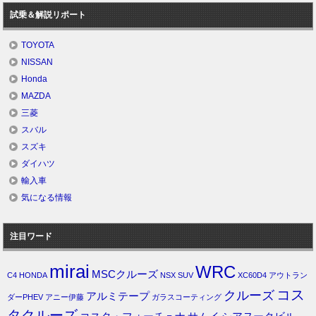
試乗＆解説リポート
TOYOTA
NISSAN
Honda
MAZDA
三菱
スバル
スズキ
ダイハツ
輸入車
気になる情報
注目ワード
mirai
WRC
MSCクルーズ
C4
HONDA
NSX
SUV
XC60D4
アウトラン
コス
クルーズ
アルミテープ
ダーPHEV
アニー伊藤
ガラスコーティング
タクルーズ