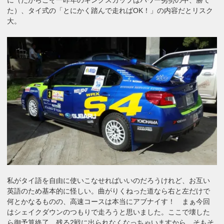
た）、タイ式の「とにかく踏んで走ればOK！」の内容だとリスク
大。
私がタイ語を自由に使いこなせればいいのだろうけれど、お互い
英語のため基本的に怪しい。曲がりくねった道なら右と左だけで
何とかなるものの、高速コースは本当にアブナイす！ まぁ今回
はシェイクダウンのつもりで走ろうと思いました。ここで壊した
ら御予算終了。残る2戦に出られなくなっちゃいますから。そもそ