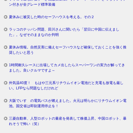
ン付きが全グレード標準装備
夏休みに被災した時のセーフハウスを考える。その２
ラッコのテッパン問題、田川さんに聞いたら「翌日に中国に伝えまし
た」。なぜそのままなのか判明
夏休み情報。自然災害に備えセーフハウスなど確保しておくことを強く推
奨したいと思う
1時間耐久レースに出場してカメ出したらスーパーワンの実力が解ってき
ました。良いクルマですよ～
外気温40度！ もはや三元系リチウムイオン電池だと充電も放電も厳し
い。LFPなら問題なしだけれど
大阪でいすゞの電気バスが燃えました。火元は明らかにリチウムイオン電
池。国交省は即刻運用停止を！
三菱自動車、人型ロボットの量産を発表して株価上昇。中国ロボット、暴
れそうで怖い（笑）