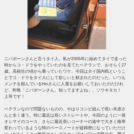
ニパポーンさんと言うタイ人。私が2005年に始めてタイで走った
時からコ・ドラをやっていたのを見てたベテランで、おそらく27
歳。高校生の頃から乗っていたワケ。今回はタイ国内戦というこ
とでコ・ドラをタイ人にして欲しいと頼まれたのだった。いつも
メンテを頼んでいるHinさんに人選をお願いしておいたのだけれ
ど、昨晩「ニパポーンさん、知ってますよね」。ソウキタカ！
上等です！
ベテランなので問題ないものの、やはりコンビ組んで長い木原さ
んと全く違う。特に最近は長いストレートや、今回のように一発
オシマイのコース、さらに最近長いコーナーの途中で大きく曲率
変わっているような時のペースノートが超精密になっていただけ
に（だからこそ一昨年のキングスカップはパワー劣勢の中、勝て