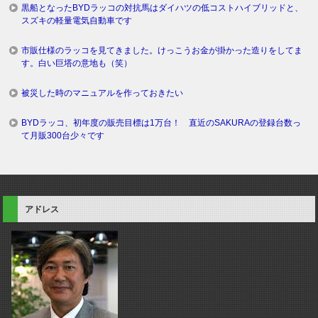
黒船となったBYDラッコの対抗馬はダイハツの低コストハイブリッドと、
スズキの軽量電気自動車です
市販仕様のラッコを見てきました。けっこうお金が掛かった造りをしてま
す。白い巨塔の意地も（笑）
被災した時のマニュアルを作っておきたい
BYDラッコ、初年度の販売目標は1万台！ 直近のSAKURAの登録台数っ
て月販300台少々です
アドレス