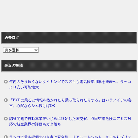
過去ログ
過
去
ロ
最近の投稿
グ
年内のそう遠くないタイミングでスズキも電気軽乗用車を発表へ。ラッコ
より安い可能性大
「BYDに乗ると情報を抜かれたり乗っ取られたりする」はパラノイアの妄
言。心配ならシム抜けばOK
認証問題で自動車業界いじめに終始した国交省、羽田空港危険ニアミス対
応で航空業界の評価もガタ落ち
ラッコで最も評価すべき点は安全性。リアシートベルト、きっちりプリテ