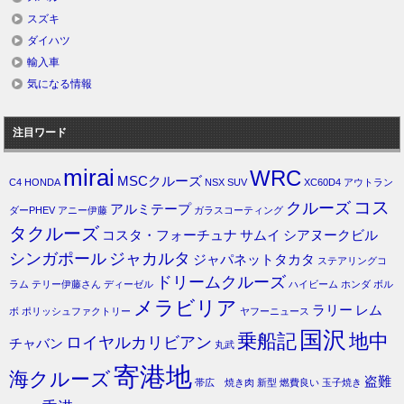
スズキ
ダイハツ
輸入車
気になる情報
注目ワード
mirai
WRC
MSCクルーズ
C4
HONDA
NSX
SUV
XC60D4
アウトラン
コス
クルーズ
アルミテープ
ダーPHEV
アニー伊藤
ガラスコーティング
タクルーズ
コスタ・フォーチュナ
サムイ
シアヌークビル
シンガポール
ジャカルタ
ジャパネットタカタ
ステアリングコ
ドリームクルーズ
ラム
テリー伊藤さん
ディーゼル
ハイビーム
ホンダ
ボル
メラビリア
ラリー
レム
ボ
ポリッシュファクトリー
ヤフーニュース
国沢
乗船記
地中
ロイヤルカリビアン
チャバン
丸武
寄港地
海クルーズ
盗難
帯広 焼き肉
新型
燃費良い
玉子焼き