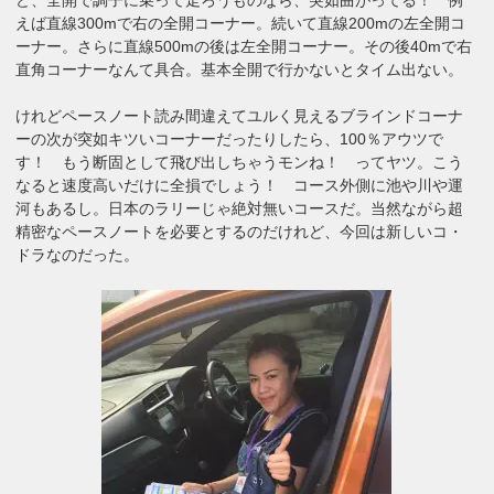
えば直線300mで右の全開コーナー。続いて直線200mの左全開コ
ーナー。さらに直線500mの後は左全開コーナー。その後40mで右
直角コーナーなんて具合。基本全開で行かないとタイム出ない。
けれどペースノート読み間違えてユルく見えるブラインドコーナ
ーの次が突如キツいコーナーだったりしたら、100％アウツで
す！ もう断固として飛び出しちゃうモンね！ ってヤツ。こう
なると速度高いだけに全損でしょう！ コース外側に池や川や運
河もあるし。日本のラリーじゃ絶対無いコースだ。当然ながら超
精密なペースノートを必要とするのだけれど、今回は新しいコ・
ドラなのだった。