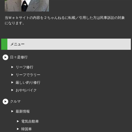
当Ｗｅｂサイトの内容を２ちゃんねるに転載／引用した方は民事訴訟の対象
になります。
メニュー
日々是修行
リーフ修行
リーフでラリー
厳しい釣り修行
おやぢバイク
クルマ
最新情報
電気自動車
韓国車