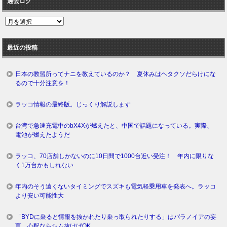
過去ログ
過
去
ロ
最近の投稿
グ
日本の教習所ってナニを教えているのか？ 夏休みはヘタクソだらけにな
るので十分注意を！
ラッコ情報の最終版。じっくり解説します
台湾で急速充電中のbX4Xが燃えたと、中国で話題になっている。実際、
電池が燃えたようだ
ラッコ、70店舗しかないのに10日間で1000台近い受注！ 年内に限りな
く1万台かもしれない
年内のそう遠くないタイミングでスズキも電気軽乗用車を発表へ。ラッコ
より安い可能性大
「BYDに乗ると情報を抜かれたり乗っ取られたりする」はパラノイアの妄
言。心配ならシム抜けばOK