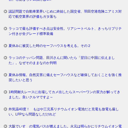
認証問題で自動車業界いじめに終始した国交省、羽田空港危険ニアミス対
応で航空業界の評価もガタ落ち
ラッコで最も評価すべき点は安全性。リアシートベルト、きっちりプリテ
ン付きが全グレード標準装備
夏休みに被災した時のセーフハウスを考える。その２
ラッコのテッパン問題、田川さんに聞いたら「翌日に中国に伝えまし
た」。なぜそのままなのか判明
夏休み情報。自然災害に備えセーフハウスなど確保しておくことを強く推
奨したいと思う
1時間耐久レースに出場してカメ出したらスーパーワンの実力が解ってき
ました。良いクルマですよ～
外気温40度！ もはや三元系リチウムイオン電池だと充電も放電も厳し
い。LFPなら問題なしだけれど
大阪でいすゞの電気バスが燃えました。火元は明らかにリチウムイオン電