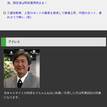
池。国交省は即刻運用停止を！
三菱自動車、人型ロボットの量産を発表して株価上昇。中国ロボット、暴
れそうで怖い（笑）
アドレス
当Ｗｅｂサイトの内容を２ちゃんねるに転載／引用した方は民事訴訟の対象
になります。