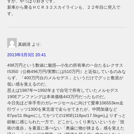
すが、やっぱり好きです。
新車から乗るＨＣＲ３２スカイラインも、２２年目に突入で
す。
真鍋清
より:
2013年3月3日 20:41
498万円という数値に魅惑―小生の所有車の一台たるレクサス
IS350（公称496万円/実際には510万円）と近似しているのみな
らず、「400万円台のメルセデス」というだけでグッと敷居が
低い感を覚えるのだ。
思えば1987年〜1992年まで自宅で所有していたメルセデス
190Eアンファングは本体価格443万円だったものだ。
今日先ほど幸手市のガレージセールに向けて愛車106553km走
行ヴィッツ1300を東北道で走らせてきたが、中間加速など
87ps/11.8kgmにしてかつての190E(118ps/17.5kgm)よりずっと
鋭敏に感じられた一方で、どこかしっくり来ないというか「技
術の進歩」を素直に喜べない「奥歯に物が挟まる」感を覚えた