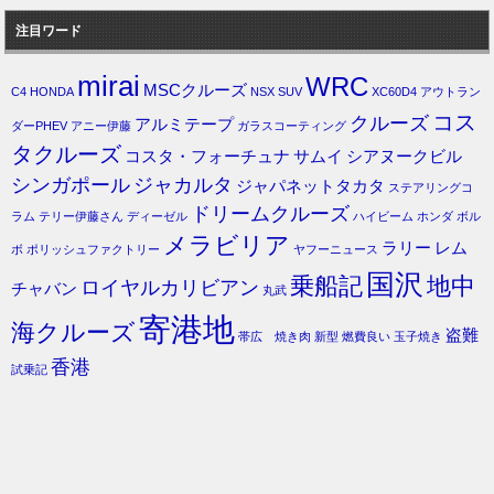
注目ワード
mirai
WRC
MSCクルーズ
C4
HONDA
NSX
SUV
XC60D4
アウトラン
コス
クルーズ
アルミテープ
ダーPHEV
アニー伊藤
ガラスコーティング
タクルーズ
コスタ・フォーチュナ
サムイ
シアヌークビル
シンガポール
ジャカルタ
ジャパネットタカタ
ステアリングコ
ドリームクルーズ
ラム
テリー伊藤さん
ディーゼル
ハイビーム
ホンダ
ボル
メラビリア
ラリー
レム
ボ
ポリッシュファクトリー
ヤフーニュース
国沢
乗船記
地中
ロイヤルカリビアン
チャバン
丸武
寄港地
海クルーズ
盗難
帯広 焼き肉
新型
燃費良い
玉子焼き
香港
試乗記