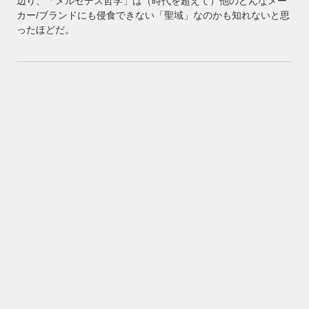
辺り、「メルセデス哲学」は（時代を超えて）他のどんなメー
カー/ブランドにも侵食できない「聖域」なのかも知れないと思
ったほどだ。