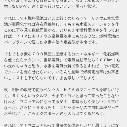
てい普及するような価格にゃなるまい。加えて水素ステーション
増えないので、遠くにも行けないという困った状況。
それにしても燃料電池はどこに行くのだろう？ リチウム空気電
池が実用化すれば存在意義無し。そもそも水素ステーションを作
るのに下を見て数億円掛かる。とりあえず燃料電池車を作ってお
けば、ＰＨＶにもリチウム空気電池車にもなるワな。燃料電池は
パイプラインで送った水素を使う定置型が本命です。
そもそも水素を７００気圧に圧縮する分のエネルギー（化石燃料
を使ったらオタンコ。当然電気）で電気自動車なら２００kmくら
い走れちゃうと思う。水素を電気分解で作るとすれば、その電気
でクルマを走らせたらいい。いろんな意味で燃料電池車は効率悪
いしコストも下がらないです。まぁ厳しいでしょう。
夜、明日の取材で使うベンツＳＬＫの６速マニュアルを取りに行
く。ＳＬＫというクルマ、今まで面白いと思って乗ったことない
けれど、マニュアルになって激変！ 素晴らしく楽しいクルマに
なった。さらに４９８万円！ ２リッターなので自動車税だって
お手頃だし。こらボクスターと迷う人も出てくるだろう。
それにしてもマニュアルって魔法の装備みたいだと思うようにな