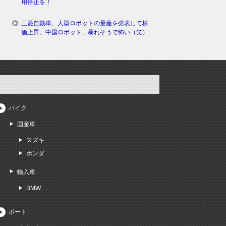
用停止を！
三菱自動車、人型ロボットの量産を発表して株
価上昇。中国ロボット、暴れそうで怖い（笑）
バイク
国産車
スズキ
ホンダ
輸入車
BMW
ボート