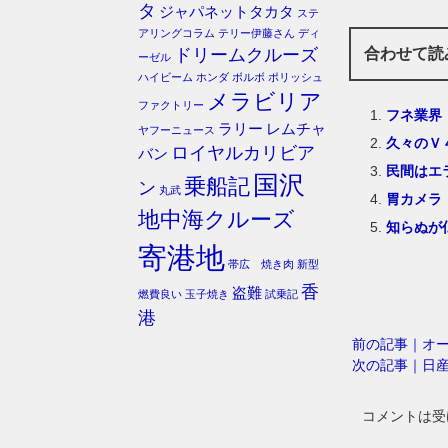
タ
ジャパネットタカタ
ステ
アリングコラム
テリー伊藤さん
ディ
合わせて読
ドリームクルーズ
ーゼル
ハイビーム
ホンダ
ボルボ
ポリッシュ
メラビリア
ファクトリー
フネ業界
ラリー
レムチャ
ヤフーニュース
久々のＶ
ロイヤルカリビア
バン
民間はエ
国沢
乗船記
ン
丸武
胃カメラ
地中海クルーズ
知らぬが
寄港地
帯広 焼き肉
新型
香
盗難
燃費良い
玉子焼き
試乗記
港
前の記事｜オ
次の記事｜日
コメントは受