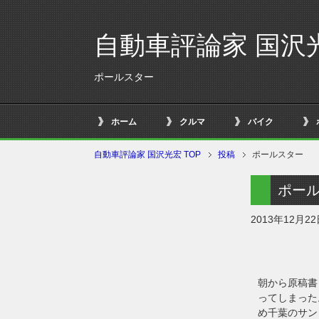
自動車評論家 国沢
ポールスター
ホーム
クルマ
バイク
自動車評論家 国沢光宏 TOP
投稿
ポールスター
ポー
2013年12月2
朝から原稿書
ってしまった
め千葉のサン