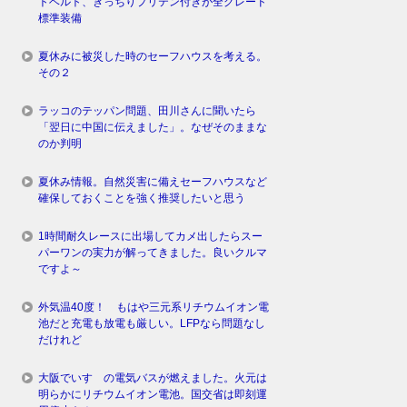
トベルト、きっちりプリテン付きが全グレード
標準装備
夏休みに被災した時のセーフハウスを考える。
その２
ラッコのテッパン問題、田川さんに聞いたら
「翌日に中国に伝えました」。なぜそのままな
のか判明
夏休み情報。自然災害に備えセーフハウスなど
確保しておくことを強く推奨したいと思う
1時間耐久レースに出場してカメ出したらスー
パーワンの実力が解ってきました。良いクルマ
ですよ～
外気温40度！ もはや三元系リチウムイオン電
池だと充電も放電も厳しい。LFPなら問題なし
だけれど
大阪でいすゞの電気バスが燃えました。火元は
明らかにリチウムイオン電池。国交省は即刻運