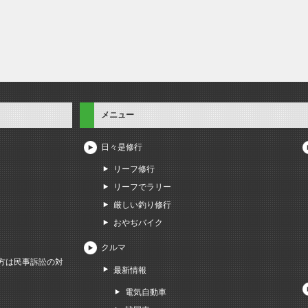
メニュー
日々是修行
リーフ修行
リーフでラリー
厳しい釣り修行
おやぢバイク
クルマ
方は民事訴訟の対
最新情報
電気自動車