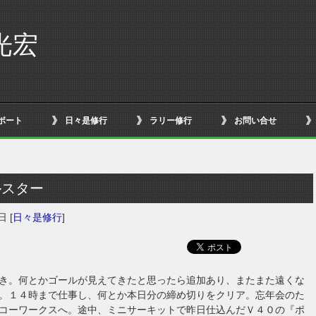
光宏
ボート
日々是修行
ラリー修行
お問い合せ
ルスター
2日
[
日々是修行
]
き。何とかゴールが見えてきたと思ったら追加あり、またまた遠くな
。１４時まで仕事し、何とか本日分の締め切りをクリア。忘年会のた
コーワークスへ。途中、ミニサーキットで昨日仕込んだＶ４０の『ポ