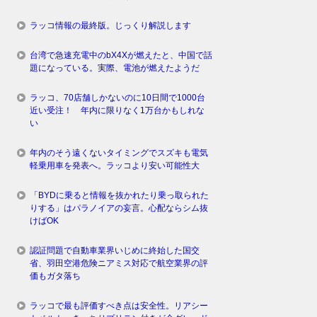
ラッコ情報の最終版。じっくり解説します
台湾で急速充電中のbX4Xが燃えたと、中国で話
題になっている。実際、電池が燃えたようだ
ラッコ、70店舗しかないのに10日間で1000台
近い受注！ 年内に限りなく1万台かもしれな
い
年内のそう遠くないタイミングでスズキも電気
軽乗用車を発表へ。ラッコより安い可能性大
「BYDに乗ると情報を抜かれたり乗っ取られた
りする」はパラノイアの妄言。心配ならシム抜
けばOK
認証問題で自動車業界いじめに終始した国交
省、羽田空港危険ニアミス対応で航空業界の評
価もガタ落ち
ラッコで最も評価すべき点は安全性。リアシー