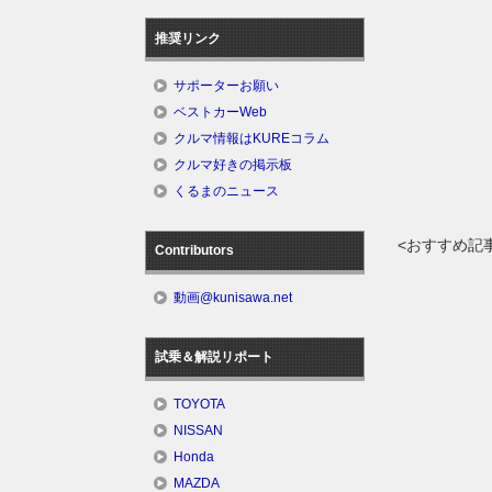
推奨リンク
サポーターお願い
ベストカーWeb
クルマ情報はKUREコラム
クルマ好きの掲示板
くるまのニュース
<おすすめ記
Contributors
動画@kunisawa.net
試乗＆解説リポート
TOYOTA
NISSAN
Honda
MAZDA