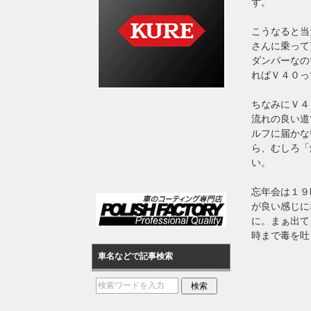
ず。
こうなると当
さんに乗って
ダンパーなの
ればＶ４０っ
ちなみにＶ４
流れの良い道
ルフに届かな
ら、むしろ「
い。
忘年会は１９
が良い感じに
に。まぁ出て
時まで毒を吐
車名などで記事検索