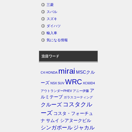
三菱
スバル
スズキ
ダイハツ
輸入車
気になる情報
注目ワード
mirai
MSCクル
C4
HONDA
WRC
ーズ
NSX
SUV
XC60D4
ア
アウトランダーPHEV
アニー伊藤
ルミテープ
ガラスコーティング
コスタクル
クルーズ
ーズ
コスタ・フォーチュ
ナ
サムイ
シアヌークビル
シンガポール
ジャカル