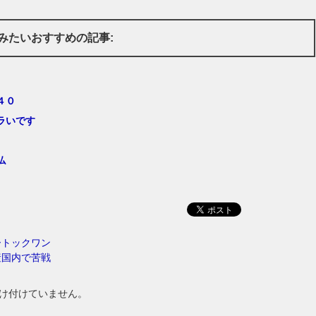
みたいおすすめの記事:
４０
ラいです
仏
ートックワン
産国内で苦戦
け付けていません。