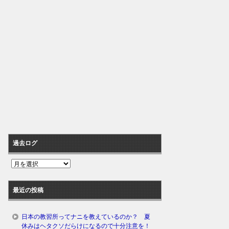
過去ログ
過
去
ロ
最近の投稿
グ
日本の教習所ってナニを教えているのか？ 夏
休みはヘタクソだらけになるので十分注意を！