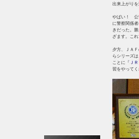
出来上がりを
やばい！ 公
に警察関係者
きだった。勝
ざます。これ
夕方、ＪＡＦ
らシリーズは
ことに『
ＪＲ
習をやってく