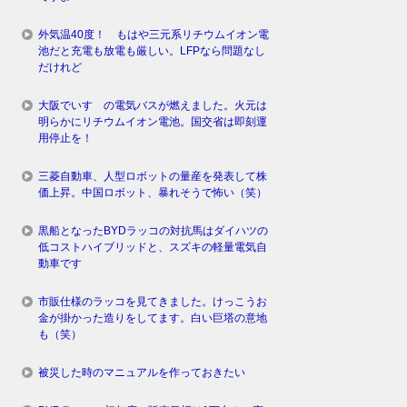
外気温40度！ もはや三元系リチウムイオン電
池だと充電も放電も厳しい。LFPなら問題なし
だけれど
大阪でいすゞの電気バスが燃えました。火元は
明らかにリチウムイオン電池。国交省は即刻運
用停止を！
三菱自動車、人型ロボットの量産を発表して株
価上昇。中国ロボット、暴れそうで怖い（笑）
黒船となったBYDラッコの対抗馬はダイハツの
低コストハイブリッドと、スズキの軽量電気自
動車です
市販仕様のラッコを見てきました。けっこうお
金が掛かった造りをしてます。白い巨塔の意地
も（笑）
被災した時のマニュアルを作っておきたい