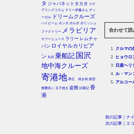
タ
ジャパネットタカタ
ステ
アリングコラム
テリー伊藤さん
ディ
ドリームクルーズ
ーゼル
ハイビーム
ホンダ
ボルボ
ポリッシュ
メラビリア
合わせて読
ファクトリー
ラリー
レムチャ
ヤフーニュース
ロイヤルカリビア
バン
クルマの
国沢
乗船記
ン
ヒョウロ
丸武
地中海クルーズ
日産ヘリ
ル・マン
寄港地
帯広 焼き肉
新型
アルコー
香
盗難
燃費良い
玉子焼き
試乗記
港
前の記事｜ナ
次の記事｜エ