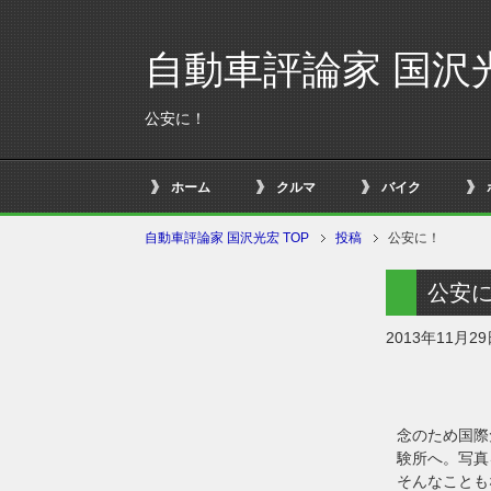
自動車評論家 国沢
公安に！
ホーム
クルマ
バイク
自動車評論家 国沢光宏 TOP
投稿
公安に！
公安
2013年11月2
念のため国際
験所へ。写真
そんなことも