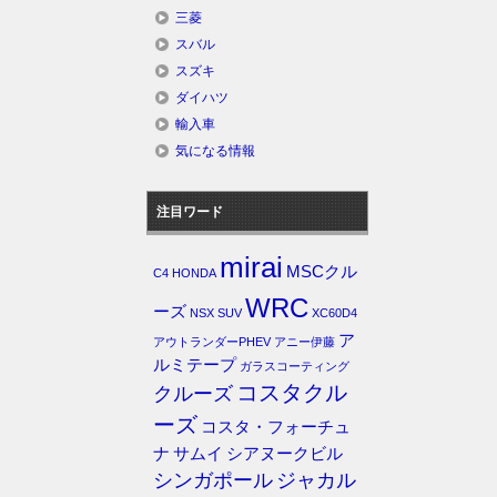
三菱
スバル
スズキ
ダイハツ
輸入車
気になる情報
注目ワード
mirai
MSCクル
C4
HONDA
WRC
ーズ
NSX
SUV
XC60D4
ア
アウトランダーPHEV
アニー伊藤
ルミテープ
ガラスコーティング
コスタクル
クルーズ
ーズ
コスタ・フォーチュ
ナ
サムイ
シアヌークビル
シンガポール
ジャカル