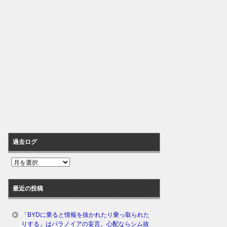
過去ログ
過
去
ロ
最近の投稿
グ
「BYDに乗ると情報を抜かれたり乗っ取られた
りする」はパラノイアの妄言。心配ならシム抜