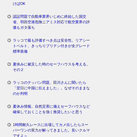
けばOK
認証問題で自動車業界いじめに終始した国交
省、羽田空港危険ニアミス対応で航空業界の評
価もガタ落ち
ラッコで最も評価すべき点は安全性。リアシー
トベルト、きっちりプリテン付きが全グレード
標準装備
夏休みに被災した時のセーフハウスを考える。
その２
ラッコのテッパン問題、田川さんに聞いたら
「翌日に中国に伝えました」。なぜそのままな
のか判明
夏休み情報。自然災害に備えセーフハウスなど
確保しておくことを強く推奨したいと思う
1時間耐久レースに出場してカメ出したらスー
パーワンの実力が解ってきました。良いクルマ
ですよ～