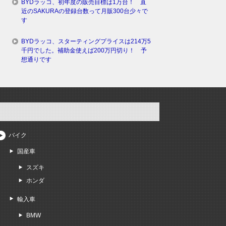
BYDラッコ、初年度の販売目標は1万台！ 直
近のSAKURAの登録台数って月販300台少々で
す
BYDラッコ、スターティングプライスは214万5
千円でした。補助金使えば200万円切り！ 予
想通りです
バイク
国産車
スズキ
ホンダ
輸入車
BMW