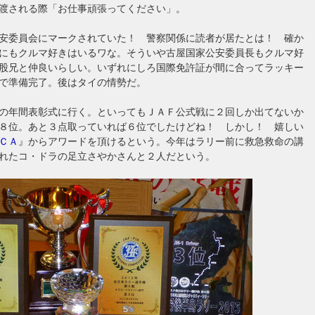
渡される際「お仕事頑張ってください」。
安委員会にマークされていた！ 警察関係に読者が居たとは！ 確か
にもクルマ好きはいるワな。そういや古屋国家公安委員長もクルマ好
股兄と仲良いらしい。いずれにしろ国際免許証が間に合ってラッキー
で準備完了。後はタイの情勢だ。
の年間表彰式に行く。といってもＪＡＦ公式戦に２回しか出てないか
８位。あと３点取っていれば６位でしたけどね！ しかし！ 嬉しい
ＣＡ
』からアワードを頂けるという。今年はラリー前に救急救命の講
れたコ・ドラの足立さやかさんと２人だという。