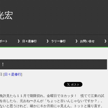
光宏
ボート
日々是修行
ラリー修行
お問い合せ
に！
9日
[
日々是修行
]
免許見たら１１月で期限切れ。金曜日でヨカッタ！ 慌てて江東の試
を出したら、元おね〜さんが「ちょっと古いんじゃないですか？」。
ないと思うけれど、確かに６か月前にゃ見えん。トットと撮り直す。