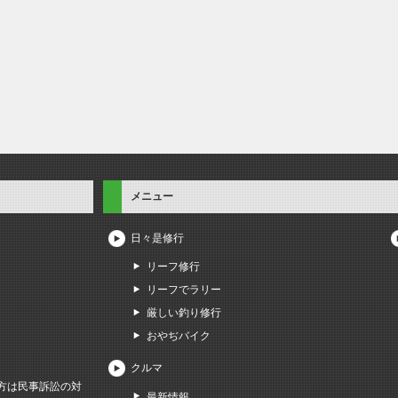
メニュー
日々是修行
リーフ修行
リーフでラリー
厳しい釣り修行
おやぢバイク
クルマ
方は民事訴訟の対
最新情報