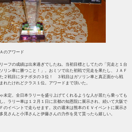
Ａのアワード
リーフの成績は出来過ぎでしたね。当初目標としてたの「完走と１台
ソリン車に勝つこと！」。おミソで出た初戦で完走を果たし、ＪＡＦ
た２戦目にタナボタの３位！ ３戦目はガソリン車と真正面から戦
まれたけれどクラス１位。アワードまで頂いた。
ゃ未定。全日本ラリーを盛り上げてくれるような人が居たら乗っても
し。ラリー車は１２月１日に京都の知恩院に展示され、続いて大阪で
Ｆのイベントで走らせます。次の週末は熊本のＥＶイベントに展示さ
多見さんと小澤さんと伊藤さんの力作を見て貰ったら嬉しい。