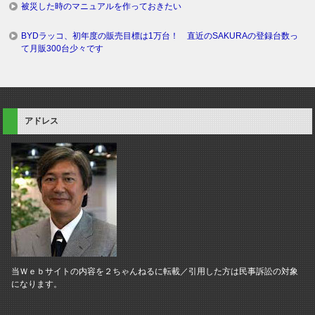
被災した時のマニュアルを作っておきたい
BYDラッコ、初年度の販売目標は1万台！ 直近のSAKURAの登録台数っ
て月販300台少々です
アドレス
当Ｗｅｂサイトの内容を２ちゃんねるに転載／引用した方は民事訴訟の対象
になります。