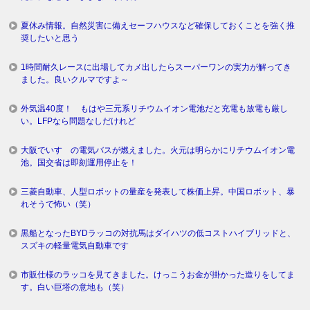
夏休み情報。自然災害に備えセーフハウスなど確保しておくことを強く推
奨したいと思う
1時間耐久レースに出場してカメ出したらスーパーワンの実力が解ってき
ました。良いクルマですよ～
外気温40度！ もはや三元系リチウムイオン電池だと充電も放電も厳し
い。LFPなら問題なしだけれど
大阪でいすゞの電気バスが燃えました。火元は明らかにリチウムイオン電
池。国交省は即刻運用停止を！
三菱自動車、人型ロボットの量産を発表して株価上昇。中国ロボット、暴
れそうで怖い（笑）
黒船となったBYDラッコの対抗馬はダイハツの低コストハイブリッドと、
スズキの軽量電気自動車です
市販仕様のラッコを見てきました。けっこうお金が掛かった造りをしてま
す。白い巨塔の意地も（笑）