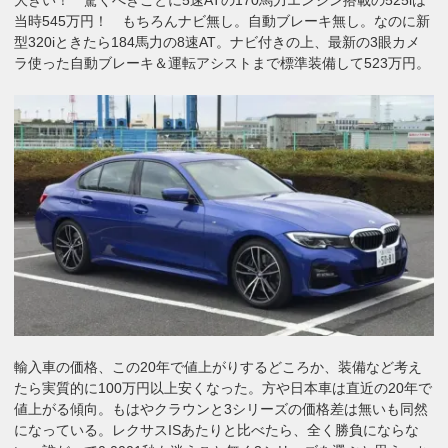
当時545万円！ もちろんナビ無し。自動ブレーキ無し。なのに新
型320iときたら184馬力の8速AT。ナビ付きの上、最新の3眼カメ
ラ使った自動ブレーキ＆運転アシストまで標準装備して523万円。
輸入車の価格、この20年で値上がりするどころか、装備など考え
たら実質的に100万円以上安くなった。方や日本車は直近の20年で
値上がる傾向。もはやクラウンと3シリーズの価格差は無いも同然
になっている。レクサスISあたりと比べたら、全く勝負にならな