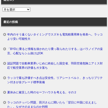
過
去
ロ
最近の投稿
グ
年内のそう遠くないタイミングでスズキも電気軽乗用車を発表へ。ラッコ
より安い可能性大
「BYDに乗ると情報を抜かれたり乗っ取られたりする」はパラノイアの妄
言。心配ならシム抜けばOK
認証問題で自動車業界いじめに終始した国交省、羽田空港危険ニアミス対
応で航空業界の評価もガタ落ち
ラッコで最も評価すべき点は安全性。リアシートベルト、きっちりプリテ
ン付きが全グレード標準装備
夏休みに被災した時のセーフハウスを考える。その２
ラッコのテッパン問題、田川さんに聞いたら「翌日に中国に伝えまし
た」。なぜそのままなのか判明