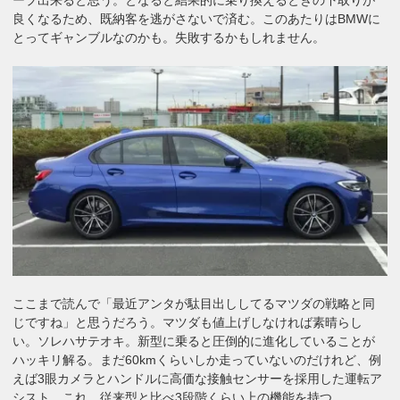
ープ出来ると思う。となると結果的に乗り換えるときの下取りが
良くなるため、既納客を逃がさないで済む。このあたりはBMWに
とってギャンブルなのかも。失敗するかもしれません。
ここまで読んで「最近アンタが駄目出ししてるマツダの戦略と同
じですね」と思うだろう。マツダも値上げしなければ素晴らし
い。ソレハサテオキ。新型に乗ると圧倒的に進化していることが
ハッキリ解る。まだ60kmくらいしか走っていないのだけれど、例
えば3眼カメラとハンドルに高価な接触センサーを採用した運転ア
シスト。これ、従来型と比べ3段階くらい上の機能を持つ。