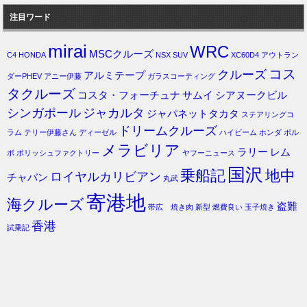
注目ワード
mirai
WRC
MSCクルーズ
C4
HONDA
NSX
SUV
XC60D4
アウトラン
コス
クルーズ
アルミテープ
ダーPHEV
アニー伊藤
ガラスコーティング
タクルーズ
コスタ・フォーチュナ
サムイ
シアヌークビル
シンガポール
ジャカルタ
ジャパネットタカタ
ステアリングコ
ドリームクルーズ
ラム
テリー伊藤さん
ディーゼル
ハイビーム
ホンダ
ボル
メラビリア
ラリー
レム
ボ
ポリッシュファクトリー
ヤフーニュース
国沢
乗船記
地中
ロイヤルカリビアン
チャバン
丸武
寄港地
海クルーズ
盗難
帯広 焼き肉
新型
燃費良い
玉子焼き
香港
試乗記