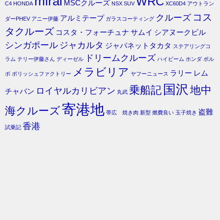
mirai
WRC
MSCクルーズ
C4
HONDA
NSX
SUV
XC60D4
アウトラン
コス
クルーズ
アルミテープ
ダーPHEV
アニー伊藤
ガラスコーティング
タクルーズ
コスタ・フォーチュナ
サムイ
シアヌークビル
シンガポール
ジャカルタ
ジャパネットタカタ
ステアリングコ
ドリームクルーズ
ラム
テリー伊藤さん
ディーゼル
ハイビーム
ホンダ
ボル
メラビリア
ラリー
レム
ボ
ポリッシュファクトリー
ヤフーニュース
国沢
乗船記
地中
ロイヤルカリビアン
チャバン
丸武
寄港地
海クルーズ
盗難
帯広 焼き肉
新型
燃費良い
玉子焼き
香港
試乗記