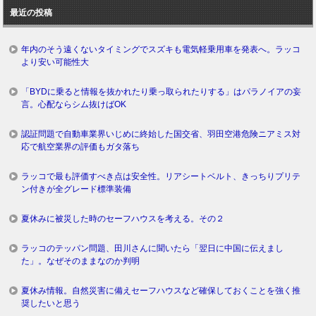
ロ
最近の投稿
グ
年内のそう遠くないタイミングでスズキも電気軽乗用車を発表へ。ラッコ
より安い可能性大
「BYDに乗ると情報を抜かれたり乗っ取られたりする」はパラノイアの妄
言。心配ならシム抜けばOK
認証問題で自動車業界いじめに終始した国交省、羽田空港危険ニアミス対
応で航空業界の評価もガタ落ち
ラッコで最も評価すべき点は安全性。リアシートベルト、きっちりプリテ
ン付きが全グレード標準装備
夏休みに被災した時のセーフハウスを考える。その２
ラッコのテッパン問題、田川さんに聞いたら「翌日に中国に伝えまし
た」。なぜそのままなのか判明
夏休み情報。自然災害に備えセーフハウスなど確保しておくことを強く推
奨したいと思う