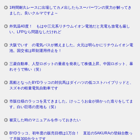
1時間耐久レースに出場してカメ出したらスーパーワンの実力が解ってき
ました。良いクルマですよ～
外気温40度！ もはや三元系リチウムイオン電池だと充電も放電も厳し
い。LFPなら問題なしだけれど
大阪でいすゞの電気バスが燃えました。火元は明らかにリチウムイオン電
池。国交省は即刻運用停止を！
三菱自動車、人型ロボットの量産を発表して株価上昇。中国ロボット、暴
れそうで怖い（笑）
黒船となったBYDラッコの対抗馬はダイハツの低コストハイブリッドと、
スズキの軽量電気自動車です
市販仕様のラッコを見てきました。けっこうお金が掛かった造りをしてま
す。白い巨塔の意地も（笑）
被災した時のマニュアルを作っておきたい
BYDラッコ、初年度の販売目標は1万台！ 直近のSAKURAの登録台数っ
て月販300台少々です