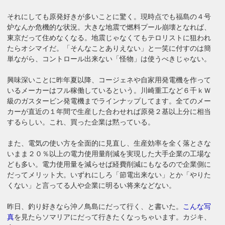
それにしても原発好きが多いことに驚く。現時点でも福島の４号
炉なんか危機的な状況。大きな地震で燃料プール崩壊となれば、
東京だって住めなくなる。地震じゃなくてもテロリストに狙われ
たらオシマイだ。「そんなことありえない」と一笑に付すのは簡
単ながら、コントロール出来ない「怪物」は使うべきじゃない。
興味深いことに昨年夏以降、コージェネや自家用発電機を作って
いるメーカーはフル稼働しているという。川崎重工など６千ｋＷ
級のガスタービン発電機までラインナップしてます。全てのメー
カーが直近の１年間で生産した合わせれば原発２基以上分に相当
するらしい。これ、買った企業は黙っている。
また、電気の使い方を全面的に見直し、生産効率を全く落とさな
いまま２０％以上の電力使用量削減を実現した大手企業の工場な
ども多い。電力使用量を減らせば経費削減にもなるので企業側に
だってメリット大。いずれにしろ「節電出来ない」とか「やりた
くない」と言ってる人や企業に明るい将来などない。
昨日、釣り好きなら沖ノ鳥島にだって行く、と書いた。
こんな写
真
を見たらソマリアにだって行きたくなっちゃいます。カジキ、