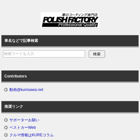
車名などで記事検索
Contributors
動画@kunisawa.net
推奨リンク
サポーターお願い
ベストカーWeb
クルマ情報はKUREコラム