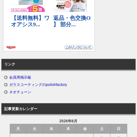
リンク
会員用掲示板
ガラスコーティングのpolishfactory
ネオチューン
記事更新カレンダー
2026年8月
月
火
水
木
金
土
日