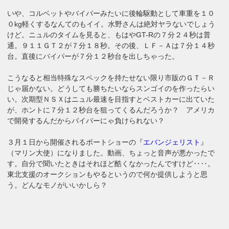
いや、コルベットやバイパーみたいに後輪駆動として車重を１０
０kg軽くするなんてのもイイ。水野さんは絶対ヤラないでしょう
けど。ニュルのタイムを見ると、もはやGT-Rの７分２４秒は普
通。９１１ＧＴ２が７分１８秒。その後、ＬＦ－Ａは７分１４秒
台。直後にバイパーが７分１２秒台を出しちゃった。
こうなると相当特殊なスペックを持たせない限り市販のＧＴ－Ｒ
じゃ届かない。どうしても勝ちたいならスンゴイのを作ったらい
い。次期型ＮＳＸはニュル最速を目指すとベストカーに出ていた
が、ホントに７分１２秒台を狙ってくるんだろうか？ アメリカ
で開発するんだからバイパーにゃ負けられない？
３月１日から開催されるボートショーの『
エバンジェリスト
』
（マリン大使）になりました。動画、ちょっと音声が悪かったで
す。自分で聞いたときはそれほど酷くなかったんですけど‥‥。
東北支援のオークションもやるというので何か提供しようと思
う。どんなモノがいいかしら？