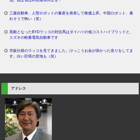
三菱自動車、人型ロボットの量産を発表して株価上昇。中国ロボット、暴
れそうで怖い（笑）
黒船となったBYDラッコの対抗馬はダイハツの低コストハイブリッドと、
スズキの軽量電気自動車です
市販仕様のラッコを見てきました。けっこうお金が掛かった造りをしてま
す。白い巨塔の意地も（笑）
アドレス