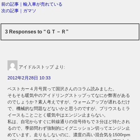
前の記事｜輸入車が売れている
次の記事｜ガマソ
3 Responses to “ＧＴ－Ｒ”
アイドルストップ
より:
2012年2月28日 10:33
ベストカー４月号買って国沢さんのコラム読みました。
そもそも暖気中のアイドリングストップってなにか弊害がある
のでしょうか？素人考えですが、ウォームアップが遅れるだけ
で、機械的な問題などないかと思うのですが、プリウスもミラ
イースもことごとく暖気中はエンジン止まらない。
私は、自宅からすぐに幹線通りの信号待ちで３分ほど待たされ
るので、季節問わず強制的にイグニッション切ってエンジン止
めています。走りもしないのに、濃度の高い混合気を1500rpm