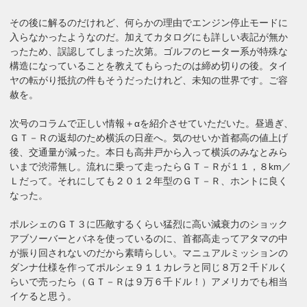
その後に解るのだけれど、何らかの理由でエンジン停止モードに
入らなかったようなのだ。加えてカタログにも詳しい表記が無か
ったため、誤認してしまった次第。ゴルフのヒーター系が特殊な
構造になっていることを教えてもらったのは締め切りの後。タイ
ヤの転がり抵抗の件もそうだったけれど、未知の世界です。ご容
赦を。
次号のコラムで正しい情報＋αを紹介させていただいた。昼過ぎ、
ＧＴ－Ｒの返却のため横浜の日産へ。気のせいか首都高の値上げ
後、交通量が減った。本日も高井戸から入って横浜のみなとみら
いまで渋滞無し。流れに乗って走ったらＧＴ－Ｒが１１，８km／
Ｌだって。それにしても２０１２年型のＧＴ－Ｒ、ホントに良く
なった。
ポルシェのＧＴ３に匹敵するくらい猛烈に高い減衰力のショック
アブソーバーとバネを使っているのに、首都高走ってアタマの中
が振り回されないのだから素晴らしい。マニュアルミッションの
ダンナ仕様を作ってポルシェ９１１カレラと同じ８万２千ドルく
らいで売ったら（ＧＴ－Ｒは９万６千ドル！）アメリカでも相当
イケると思う。