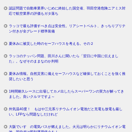
認証問題で自動車業界いじめに終始した国交省、羽田空港危険ニアミス対
応で航空業界の評価もガタ落ち
ラッコで最も評価すべき点は安全性。リアシートベルト、きっちりプリテ
ン付きが全グレード標準装備
夏休みに被災した時のセーフハウスを考える。その２
ラッコのテッパン問題、田川さんに聞いたら「翌日に中国に伝えまし
た」。なぜそのままなのか判明
夏休み情報。自然災害に備えセーフハウスなど確保しておくことを強く推
奨したいと思う
1時間耐久レースに出場してカメ出したらスーパーワンの実力が解ってき
ました。良いクルマですよ～
外気温40度！ もはや三元系リチウムイオン電池だと充電も放電も厳し
い。LFPなら問題なしだけれど
大阪でいすゞの電気バスが燃えました。火元は明らかにリチウムイオン電
池。国交省は即刻運用停止を！