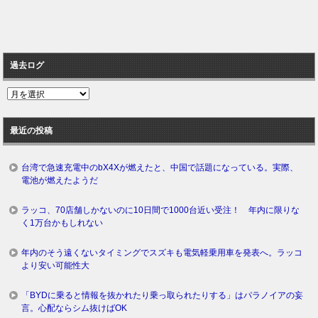
過去ログ
過
去
ロ
最近の投稿
グ
台湾で急速充電中のbX4Xが燃えたと、中国で話題になっている。実際、
電池が燃えたようだ
ラッコ、70店舗しかないのに10日間で1000台近い受注！ 年内に限りな
く1万台かもしれない
年内のそう遠くないタイミングでスズキも電気軽乗用車を発表へ。ラッコ
より安い可能性大
「BYDに乗ると情報を抜かれたり乗っ取られたりする」はパラノイアの妄
言。心配ならシム抜けばOK