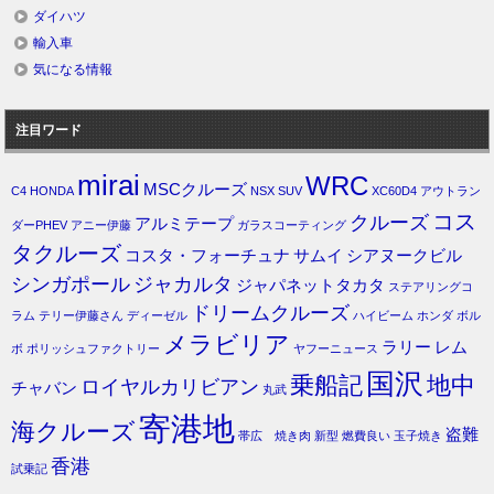
ダイハツ
輸入車
気になる情報
注目ワード
mirai
WRC
MSCクルーズ
C4
HONDA
NSX
SUV
XC60D4
アウトラン
コス
クルーズ
アルミテープ
ダーPHEV
アニー伊藤
ガラスコーティング
タクルーズ
コスタ・フォーチュナ
サムイ
シアヌークビル
シンガポール
ジャカルタ
ジャパネットタカタ
ステアリングコ
ドリームクルーズ
ラム
テリー伊藤さん
ディーゼル
ハイビーム
ホンダ
ボル
メラビリア
ラリー
レム
ボ
ポリッシュファクトリー
ヤフーニュース
国沢
乗船記
地中
ロイヤルカリビアン
チャバン
丸武
寄港地
海クルーズ
盗難
帯広 焼き肉
新型
燃費良い
玉子焼き
香港
試乗記