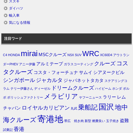
スズキ
ダイハツ
輸入車
気になる情報
注目ワード
mirai
WRC
MSCクルーズ
C4
HONDA
NSX
SUV
XC60D4
アウトラン
コス
クルーズ
アルミテープ
ダーPHEV
アニー伊藤
ガラスコーティング
タクルーズ
コスタ・フォーチュナ
サムイ
シアヌークビル
シンガポール
ジャカルタ
ジャパネットタカタ
ステアリングコ
ドリームクルーズ
ラム
テリー伊藤さん
ディーゼル
ハイビーム
ホンダ
ボル
メラビリア
ラリー
レム
ボ
ポリッシュファクトリー
ヤフーニュース
国沢
乗船記
地中
ロイヤルカリビアン
チャバン
丸武
寄港地
海クルーズ
盗難
帯広 焼き肉
新型
燃費良い
玉子焼き
香港
試乗記