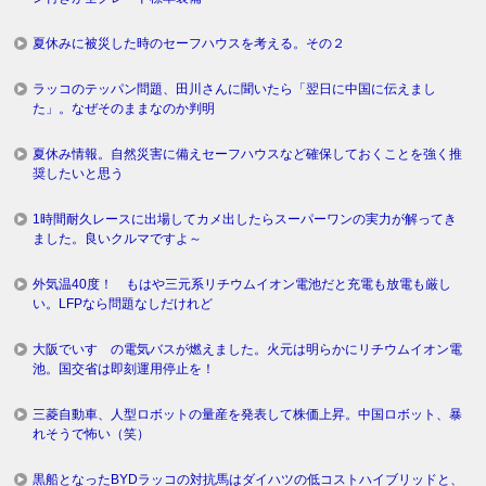
夏休みに被災した時のセーフハウスを考える。その２
ラッコのテッパン問題、田川さんに聞いたら「翌日に中国に伝えまし
た」。なぜそのままなのか判明
夏休み情報。自然災害に備えセーフハウスなど確保しておくことを強く推
奨したいと思う
1時間耐久レースに出場してカメ出したらスーパーワンの実力が解ってき
ました。良いクルマですよ～
外気温40度！ もはや三元系リチウムイオン電池だと充電も放電も厳し
い。LFPなら問題なしだけれど
大阪でいすゞの電気バスが燃えました。火元は明らかにリチウムイオン電
池。国交省は即刻運用停止を！
三菱自動車、人型ロボットの量産を発表して株価上昇。中国ロボット、暴
れそうで怖い（笑）
黒船となったBYDラッコの対抗馬はダイハツの低コストハイブリッドと、