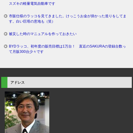
スズキの軽量電気自動車です
市販仕様のラッコを見てきました。けっこうお金が掛かった造りをしてま
す。白い巨塔の意地も（笑）
被災した時のマニュアルを作っておきたい
BYDラッコ、初年度の販売目標は1万台！ 直近のSAKURAの登録台数っ
て月販300台少々です
アドレス