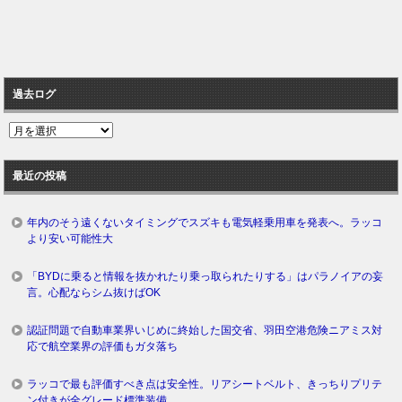
過去ログ
過
去
ロ
最近の投稿
グ
年内のそう遠くないタイミングでスズキも電気軽乗用車を発表へ。ラッコ
より安い可能性大
「BYDに乗ると情報を抜かれたり乗っ取られたりする」はパラノイアの妄
言。心配ならシム抜けばOK
認証問題で自動車業界いじめに終始した国交省、羽田空港危険ニアミス対
応で航空業界の評価もガタ落ち
ラッコで最も評価すべき点は安全性。リアシートベルト、きっちりプリテ
ン付きが全グレード標準装備