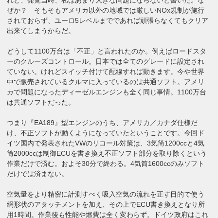
ぜか？ そもそもアメリカ以外の地域では厳しいNOx規制が施行
されておらず、ユーロ5レベルまでであれば頑張らなくてもクリア
出来てしまうからだ。
どうして1100万台は「不正」と言われたのか。例えばロードスタ
ーのクルーズコントロール。日本では全てのグレードに設定され
ていない。けれどスイッチ付けて配線すれば動きます。今や世界
中で販売されているクルマに入っているのは共通ソフト。アメリ
カで問題になったディーゼルエンジンも全く同じ事情。1100万台
は共通ソフトだった。
つまり『EA189』型エンジンのうち、アメリカ／カナダ仕様だ
け、不正ソフトが動くようになっていたということです。今回ド
イツ国内で発表されたVWのリコール対策は、3気筒1200ccと4気
筒2000ccは制御ECUを書き換え不正ソフト部分を取り除くという
作業だけで済む。およそ30分で終わる。4気筒1600ccのみソフト
だけでは済まない。
空気量をより精密に計測すべく吸入空気の流れを正す目的で使う
網形状のアタッチメントを加え、その上でECU書き換えとなり所
用1時間。作業後も性能や燃費は全く変わらず。ドイツ政府はこれ