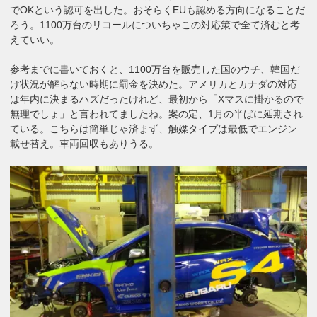
でOKという認可を出した。おそらくEUも認める方向になることだ
ろう。1100万台のリコールについちゃこの対応策で全て済むと考
えていい。
参考までに書いておくと、1100万台を販売した国のウチ、韓国だ
け状況が解らない時期に罰金を決めた。アメリカとカナダの対応
は年内に決まるハズだったけれど、最初から「Xマスに掛かるので
無理でしょ」と言われてましたね。案の定、1月の半ばに延期され
ている。こちらは簡単じゃ済まず、触媒タイプは最低でエンジン
載せ替え。車両回収もありうる。