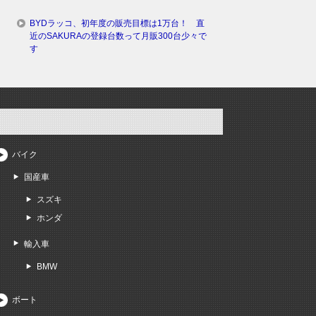
BYDラッコ、初年度の販売目標は1万台！ 直
近のSAKURAの登録台数って月販300台少々で
す
バイク
国産車
スズキ
ホンダ
輸入車
BMW
ボート