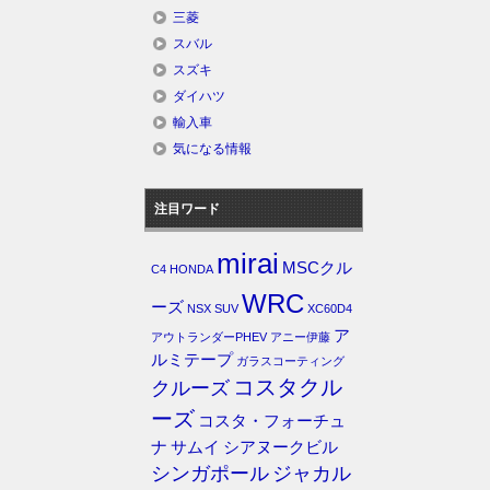
三菱
スバル
スズキ
ダイハツ
輸入車
気になる情報
注目ワード
mirai
MSCクル
C4
HONDA
WRC
ーズ
NSX
SUV
XC60D4
ア
アウトランダーPHEV
アニー伊藤
ルミテープ
ガラスコーティング
コスタクル
クルーズ
ーズ
コスタ・フォーチュ
ナ
サムイ
シアヌークビル
シンガポール
ジャカル