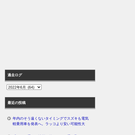
過去ログ
過
去
ロ
最近の投稿
グ
年内のそう遠くないタイミングでスズキも電気
軽乗用車を発表へ。ラッコより安い可能性大