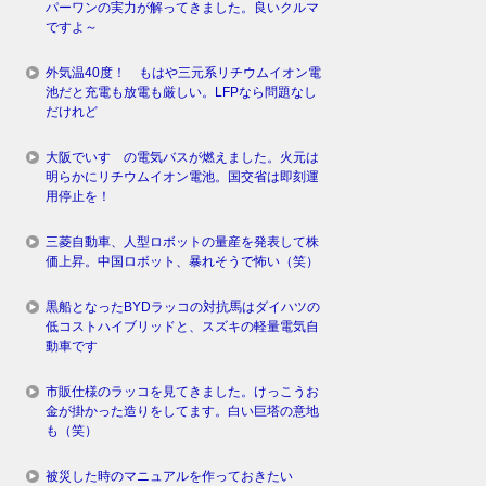
パーワンの実力が解ってきました。良いクルマ
ですよ～
外気温40度！ もはや三元系リチウムイオン電
池だと充電も放電も厳しい。LFPなら問題なし
だけれど
大阪でいすゞの電気バスが燃えました。火元は
明らかにリチウムイオン電池。国交省は即刻運
用停止を！
三菱自動車、人型ロボットの量産を発表して株
価上昇。中国ロボット、暴れそうで怖い（笑）
黒船となったBYDラッコの対抗馬はダイハツの
低コストハイブリッドと、スズキの軽量電気自
動車です
市販仕様のラッコを見てきました。けっこうお
金が掛かった造りをしてます。白い巨塔の意地
も（笑）
被災した時のマニュアルを作っておきたい