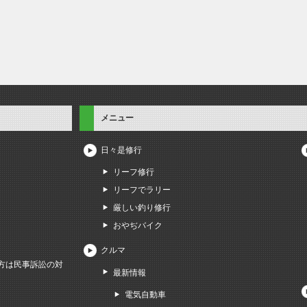
メニュー
日々是修行
リーフ修行
リーフでラリー
厳しい釣り修行
おやぢバイク
クルマ
方は民事訴訟の対
最新情報
電気自動車