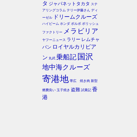
タ
ジャパネットタカタ
ステ
アリングコラム
テリー伊藤さん
ディ
ドリームクルーズ
ーゼル
ハイビーム
ホンダ
ボルボ
ポリッシュ
メラビリア
ファクトリー
ラリー
レムチャ
ヤフーニュース
ロイヤルカリビア
バン
国沢
乗船記
ン
丸武
地中海クルーズ
寄港地
帯広 焼き肉
新型
香
盗難
燃費良い
玉子焼き
試乗記
港