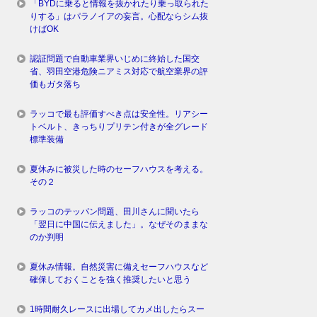
「BYDに乗ると情報を抜かれたり乗っ取られた
りする」はパラノイアの妄言。心配ならシム抜
けばOK
認証問題で自動車業界いじめに終始した国交
省、羽田空港危険ニアミス対応で航空業界の評
価もガタ落ち
ラッコで最も評価すべき点は安全性。リアシー
トベルト、きっちりプリテン付きが全グレード
標準装備
夏休みに被災した時のセーフハウスを考える。
その２
ラッコのテッパン問題、田川さんに聞いたら
「翌日に中国に伝えました」。なぜそのままな
のか判明
夏休み情報。自然災害に備えセーフハウスなど
確保しておくことを強く推奨したいと思う
1時間耐久レースに出場してカメ出したらスー