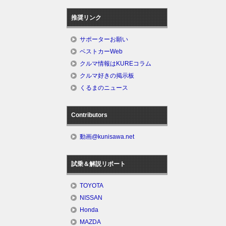
推奨リンク
サポーターお願い
ベストカーWeb
クルマ情報はKUREコラム
クルマ好きの掲示板
くるまのニュース
Contributors
動画@kunisawa.net
試乗＆解説リポート
TOYOTA
NISSAN
Honda
MAZDA