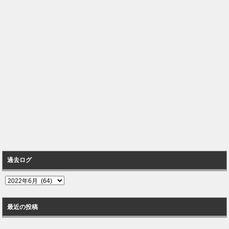
過去ログ
過
去
ロ
最近の投稿
グ