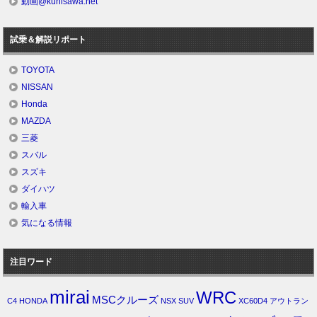
動画@kunisawa.net
試乗＆解説リポート
TOYOTA
NISSAN
Honda
MAZDA
三菱
スバル
スズキ
ダイハツ
輸入車
気になる情報
注目ワード
mirai
WRC
MSCクルーズ
C4
HONDA
NSX
SUV
XC60D4
アウトラン