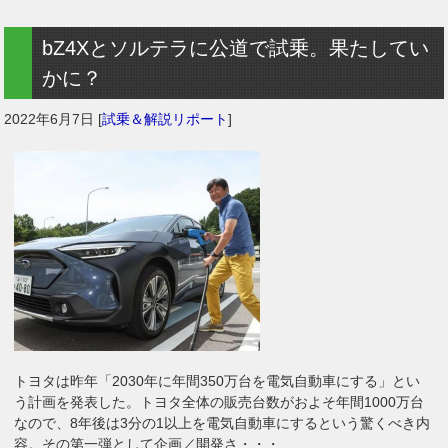
bZ4Xとソルテラに公道で試乗。果たしてい
かに？
2022年6月7日
[
試乗＆解説リポート
]
トヨタは昨年「2030年に年間350万台を電気自動車にする」とい
う計画を発表した。トヨタ全体の販売台数がおよそ年間1000万台
なので、8年後は3分の1以上を電気自動車にするという驚くべき内
容。その第一弾として企画／開発さ・・・