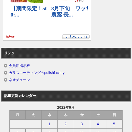
リンク
会員用掲示板
ガラスコーティングのpolishfactory
ネオチューン
記事更新カレンダー
2022年6月
月
火
水
木
金
土
日
1
2
3
4
5