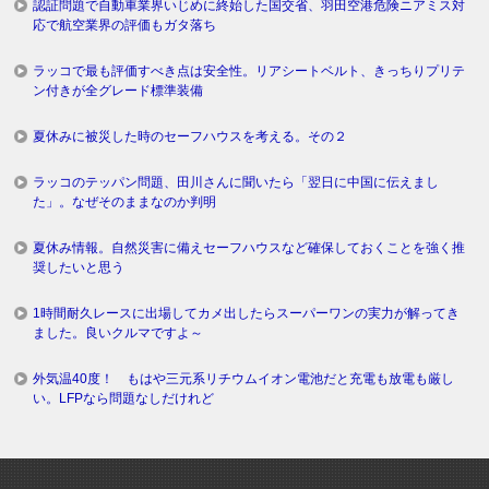
認証問題で自動車業界いじめに終始した国交省、羽田空港危険ニアミス対
応で航空業界の評価もガタ落ち
ラッコで最も評価すべき点は安全性。リアシートベルト、きっちりプリテ
ン付きが全グレード標準装備
夏休みに被災した時のセーフハウスを考える。その２
ラッコのテッパン問題、田川さんに聞いたら「翌日に中国に伝えまし
た」。なぜそのままなのか判明
夏休み情報。自然災害に備えセーフハウスなど確保しておくことを強く推
奨したいと思う
1時間耐久レースに出場してカメ出したらスーパーワンの実力が解ってき
ました。良いクルマですよ～
外気温40度！ もはや三元系リチウムイオン電池だと充電も放電も厳し
い。LFPなら問題なしだけれど