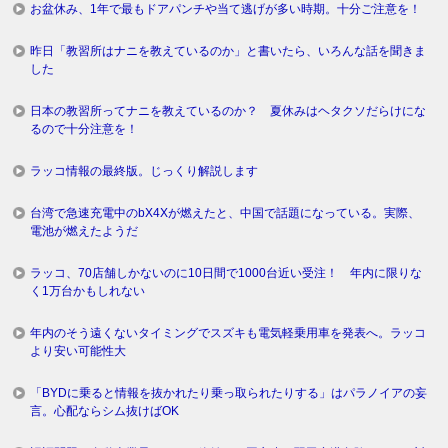
お盆休み、1年で最もドアパンチや当て逃げが多い時期。十分ご注意を！
昨日「教習所はナニを教えているのか」と書いたら、いろんな話を聞きま
した
日本の教習所ってナニを教えているのか？ 夏休みはヘタクソだらけにな
るので十分注意を！
ラッコ情報の最終版。じっくり解説します
台湾で急速充電中のbX4Xが燃えたと、中国で話題になっている。実際、
電池が燃えたようだ
ラッコ、70店舗しかないのに10日間で1000台近い受注！ 年内に限りな
く1万台かもしれない
年内のそう遠くないタイミングでスズキも電気軽乗用車を発表へ。ラッコ
より安い可能性大
「BYDに乗ると情報を抜かれたり乗っ取られたりする」はパラノイアの妄
言。心配ならシム抜けばOK