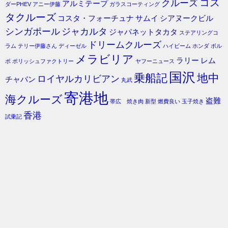
コス
クルーズ
アルミテープ
ダーPHEV
アニー伊藤
ガラスコーティング
タクルーズ
コスタ・フォーチュナ
サムイ
シアヌークビル
シンガポール
ジャカルタ
ジャパネットタカタ
ステアリングコ
ドリームクルーズ
ラム
テリー伊藤さん
ディーゼル
ハイビーム
ホンダ
ボル
メラビリア
ラリー
レム
ボ
ポリッシュファクトリー
ヤフーニュース
国沢
乗船記
地中
ロイヤルカリビアン
チャバン
丸武
寄港地
海クルーズ
盗難
帯広 焼き肉
新型
燃費良い
玉子焼き
香港
試乗記