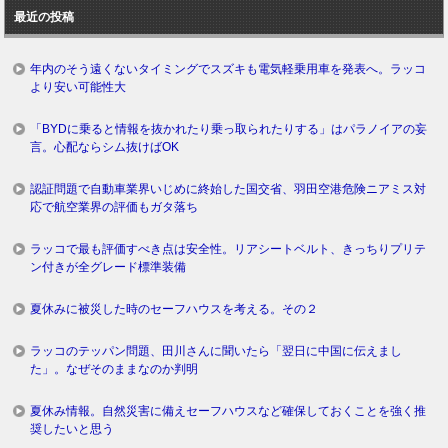
ロ
最近の投稿
グ
年内のそう遠くないタイミングでスズキも電気軽乗用車を発表へ。ラッコ
より安い可能性大
「BYDに乗ると情報を抜かれたり乗っ取られたりする」はパラノイアの妄
言。心配ならシム抜けばOK
認証問題で自動車業界いじめに終始した国交省、羽田空港危険ニアミス対
応で航空業界の評価もガタ落ち
ラッコで最も評価すべき点は安全性。リアシートベルト、きっちりプリテ
ン付きが全グレード標準装備
夏休みに被災した時のセーフハウスを考える。その２
ラッコのテッパン問題、田川さんに聞いたら「翌日に中国に伝えまし
た」。なぜそのままなのか判明
夏休み情報。自然災害に備えセーフハウスなど確保しておくことを強く推
奨したいと思う