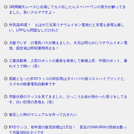
1時間耐久レースに出場してカメ出したらスーパーワンの実力が解ってき
ました。良いクルマですよ～
外気温40度！ もはや三元系リチウムイオン電池だと充電も放電も厳し
い。LFPなら問題なしだけれど
大阪でいすゞの電気バスが燃えました。火元は明らかにリチウムイオン電
池。国交省は即刻運用停止を！
三菱自動車、人型ロボットの量産を発表して株価上昇。中国ロボット、暴
れそうで怖い（笑）
黒船となったBYDラッコの対抗馬はダイハツの低コストハイブリッドと、
スズキの軽量電気自動車です
市販仕様のラッコを見てきました。けっこうお金が掛かった造りをしてま
す。白い巨塔の意地も（笑）
被災した時のマニュアルを作っておきたい
BYDラッコ、初年度の販売目標は1万台！ 直近のSAKURAの登録台数っ
て月販300台少々です