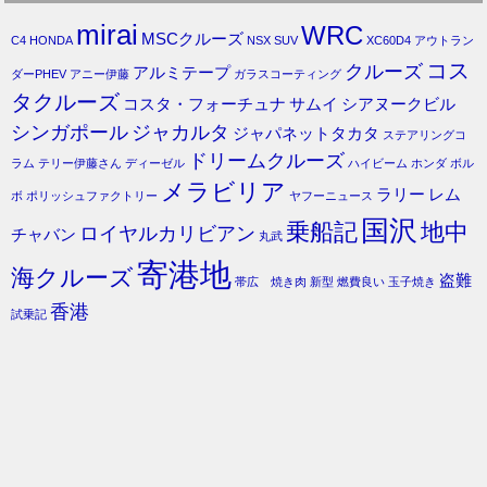
mirai
WRC
MSCクルーズ
C4
HONDA
NSX
SUV
XC60D4
アウトラン
コス
クルーズ
アルミテープ
ダーPHEV
アニー伊藤
ガラスコーティング
タクルーズ
コスタ・フォーチュナ
サムイ
シアヌークビル
シンガポール
ジャカルタ
ジャパネットタカタ
ステアリングコ
ドリームクルーズ
ラム
テリー伊藤さん
ディーゼル
ハイビーム
ホンダ
ボル
メラビリア
ラリー
レム
ボ
ポリッシュファクトリー
ヤフーニュース
国沢
乗船記
地中
ロイヤルカリビアン
チャバン
丸武
寄港地
海クルーズ
盗難
帯広 焼き肉
新型
燃費良い
玉子焼き
香港
試乗記