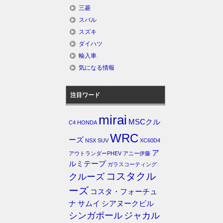
三菱
スバル
スズキ
ダイハツ
輸入車
気になる情報
注目ワード
mirai
MSCクル
C4
HONDA
WRC
ーズ
NSX
SUV
XC60D4
ア
アウトランダーPHEV
アニー伊藤
ルミテープ
ガラスコーティング
コスタクル
クルーズ
ーズ
コスタ・フォーチュ
ナ
サムイ
シアヌークビル
シンガポール
ジャカル