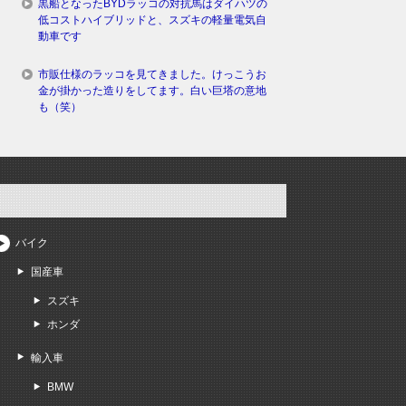
黒船となったBYDラッコの対抗馬はダイハツの
低コストハイブリッドと、スズキの軽量電気自
動車です
市販仕様のラッコを見てきました。けっこうお
金が掛かった造りをしてます。白い巨塔の意地
も（笑）
バイク
国産車
スズキ
ホンダ
輸入車
BMW