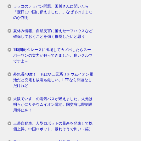
ラッコのテッパン問題、田川さんに聞いたら
「翌日に中国に伝えました」。なぜそのままな
のか判明
夏休み情報。自然災害に備えセーフハウスなど
確保しておくことを強く推奨したいと思う
1時間耐久レースに出場してカメ出したらスー
パーワンの実力が解ってきました。良いクルマ
ですよ～
外気温40度！ もはや三元系リチウムイオン電
池だと充電も放電も厳しい。LFPなら問題なし
だけれど
大阪でいすゞの電気バスが燃えました。火元は
明らかにリチウムイオン電池。国交省は即刻運
用停止を！
三菱自動車、人型ロボットの量産を発表して株
価上昇。中国ロボット、暴れそうで怖い（笑）