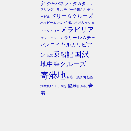
タ
ジャパネットタカタ
ステ
アリングコラム
テリー伊藤さん
ディ
ドリームクルーズ
ーゼル
ハイビーム
ホンダ
ボルボ
ポリッシュ
メラビリア
ファクトリー
ラリー
レムチャ
ヤフーニュース
ロイヤルカリビア
バン
国沢
乗船記
ン
丸武
地中海クルーズ
寄港地
帯広 焼き肉
新型
香
盗難
燃費良い
玉子焼き
試乗記
港