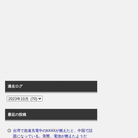
過去ログ
過
去
ロ
最近の投稿
グ
台湾で急速充電中のbX4Xが燃えたと、中国で話
題になっている。実際、電池が燃えたようだ