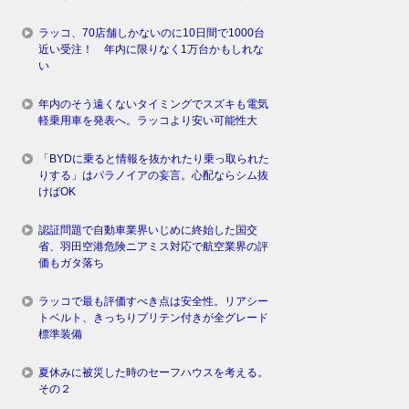
ラッコ、70店舗しかないのに10日間で1000台
近い受注！ 年内に限りなく1万台かもしれな
い
年内のそう遠くないタイミングでスズキも電気
軽乗用車を発表へ。ラッコより安い可能性大
「BYDに乗ると情報を抜かれたり乗っ取られた
りする」はパラノイアの妄言。心配ならシム抜
けばOK
認証問題で自動車業界いじめに終始した国交
省、羽田空港危険ニアミス対応で航空業界の評
価もガタ落ち
ラッコで最も評価すべき点は安全性。リアシー
トベルト、きっちりプリテン付きが全グレード
標準装備
夏休みに被災した時のセーフハウスを考える。
その２