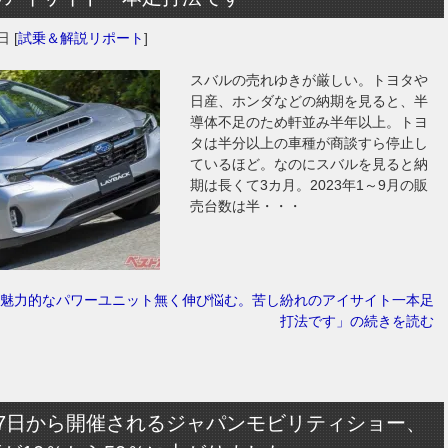
2日
[
試乗＆解説リポート
]
スバルの売れゆきが厳しい。トヨタや
日産、ホンダなどの納期を見ると、半
導体不足のため軒並み半年以上。トヨ
タは半分以上の車種が商談すら停止し
ているほど。なのにスバルを見ると納
期は長くて3カ月。2023年1～9月の販
売台数は半・・・
魅力的なパワーユニット無く伸び悩む。苦し紛れのアイサイト一本足
打法です」の続きを読む
27日から開催されるジャパンモビリティショー、