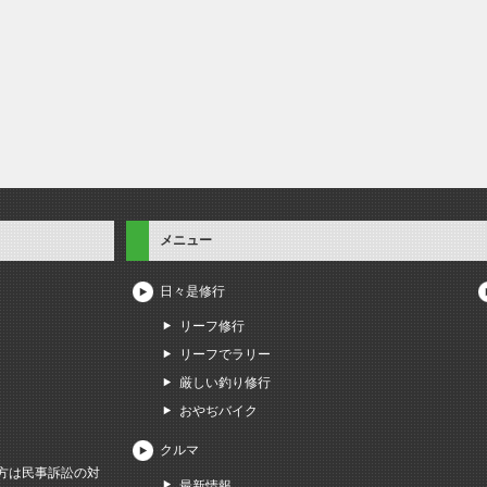
メニュー
日々是修行
リーフ修行
リーフでラリー
厳しい釣り修行
おやぢバイク
クルマ
方は民事訴訟の対
最新情報