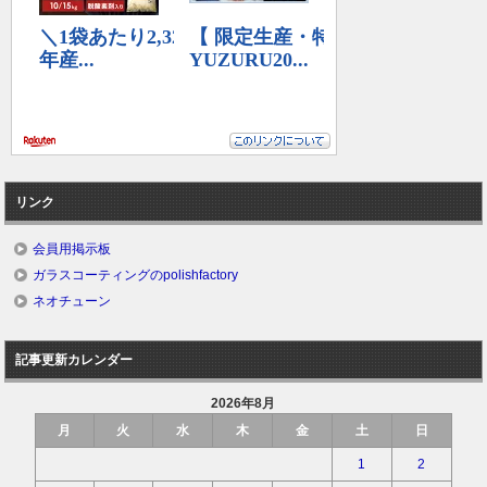
リンク
会員用掲示板
ガラスコーティングのpolishfactory
ネオチューン
記事更新カレンダー
2026年8月
月
火
水
木
金
土
日
1
2