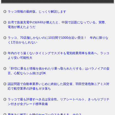
ラッコ情報の最終版。じっくり解説します
台湾で急速充電中のbX4Xが燃えたと、中国で話題になっている。実際、
電池が燃えたようだ
ラッコ、70店舗しかないのに10日間で1000台近い受注！ 年内に限りな
く1万台かもしれない
年内のそう遠くないタイミングでスズキも電気軽乗用車を発表へ。ラッコ
より安い可能性大
「BYDに乗ると情報を抜かれたり乗っ取られたりする」はパラノイアの妄
言。心配ならシム抜けばOK
認証問題で自動車業界いじめに終始した国交省、羽田空港危険ニアミス対
応で航空業界の評価もガタ落ち
ラッコで最も評価すべき点は安全性。リアシートベルト、きっちりプリテ
ン付きが全グレード標準装備
夏休みに被災した時のセーフハウスを考える。その２