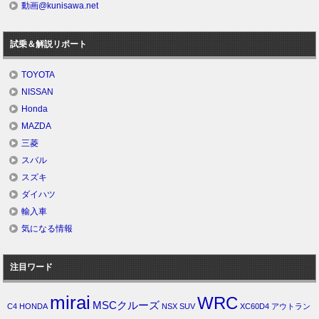
動画@kunisawa.net
試乗＆解説リポート
TOYOTA
NISSAN
Honda
MAZDA
三菱
スバル
スズキ
ダイハツ
輸入車
気になる情報
注目ワード
mirai
WRC
MSCクルーズ
C4
HONDA
NSX
SUV
XC60D4
アウトラン