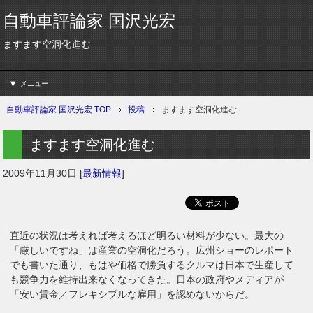
自動車評論家 国沢光宏
ますます空洞化進む
メニュー
自動車評論家 国沢光宏 TOP
投稿
ますます空洞化進む
ますます空洞化進む
2009年11月30日
[
最新情報
]
直近の状況は考えれば考えるほど明るい材料が少ない。最大の
「厳しいですね」は産業の空洞化だろう。広州ショーのレポート
でも書いた通り、もはや価格で勝負するクルマは日本で生産して
も競争力を維持出来なくなってきた。日本の政府やメディアが
「安い賃金／フレキシブルな雇用」を認めないからだ。