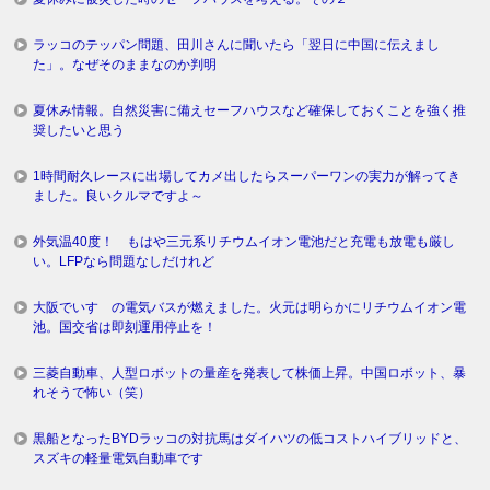
ラッコのテッパン問題、田川さんに聞いたら「翌日に中国に伝えまし
た」。なぜそのままなのか判明
夏休み情報。自然災害に備えセーフハウスなど確保しておくことを強く推
奨したいと思う
1時間耐久レースに出場してカメ出したらスーパーワンの実力が解ってき
ました。良いクルマですよ～
外気温40度！ もはや三元系リチウムイオン電池だと充電も放電も厳し
い。LFPなら問題なしだけれど
大阪でいすゞの電気バスが燃えました。火元は明らかにリチウムイオン電
池。国交省は即刻運用停止を！
三菱自動車、人型ロボットの量産を発表して株価上昇。中国ロボット、暴
れそうで怖い（笑）
黒船となったBYDラッコの対抗馬はダイハツの低コストハイブリッドと、
スズキの軽量電気自動車です