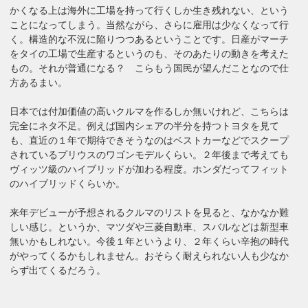
かくなる上は海外に工場を持って行くしか生き残れない、という
ことになってしまう。当然ながら、さらに雇用は少なくなって行
く。構造的な不況に陥りつつあるということです。日産がマーチ
をタイの工場で生産するというのも、そのあたりの動きを考えた
もの。それが普通になる？ こらもう国民が望んだことなので仕
方あるまい。
日本では付加価値の高いクルマを作るしか無いけれど、こちらは
完全にネタ不足。例えば国内シェアの半分を持つトヨタを見て
も、直近の１年で期待できそうなのはベストカーなどでスクープ
されているプリウスのワゴンモデルくらい。２年後まで考えても
ヴィッツ級のハイブリッドが加わる程度。ホンダだってフィット
のハイブリッドくらいか。
来年デビューが予想されるクルマのリストを見ると、なかなか難
しい感じ。というか、マツダや三菱自動車、スバルなどは新型車
無いかもしれない。今後１年というより、２年くらい辛抱の時代
がやってくるかもしれません。おそらく耐えられない人も少なか
らず出てくるだろう。