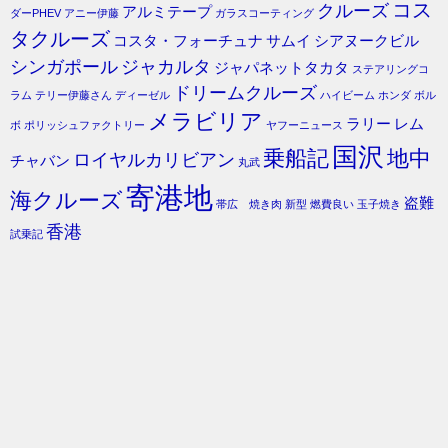
コス
クルーズ
アルミテープ
ダーPHEV
アニー伊藤
ガラスコーティング
タクルーズ
コスタ・フォーチュナ
サムイ
シアヌークビル
シンガポール
ジャカルタ
ジャパネットタカタ
ステアリングコ
ドリームクルーズ
ラム
テリー伊藤さん
ディーゼル
ハイビーム
ホンダ
ボル
メラビリア
ラリー
レム
ボ
ポリッシュファクトリー
ヤフーニュース
国沢
乗船記
地中
ロイヤルカリビアン
チャバン
丸武
寄港地
海クルーズ
盗難
帯広 焼き肉
新型
燃費良い
玉子焼き
香港
試乗記