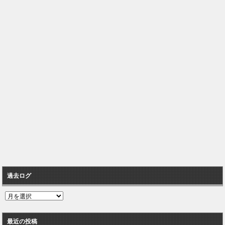
過去ログ
過
去
ロ
最近の投稿
グ