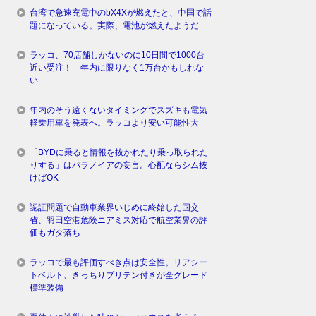
台湾で急速充電中のbX4Xが燃えたと、中国で話
題になっている。実際、電池が燃えたようだ
ラッコ、70店舗しかないのに10日間で1000台
近い受注！ 年内に限りなく1万台かもしれな
い
年内のそう遠くないタイミングでスズキも電気
軽乗用車を発表へ。ラッコより安い可能性大
「BYDに乗ると情報を抜かれたり乗っ取られた
りする」はパラノイアの妄言。心配ならシム抜
けばOK
認証問題で自動車業界いじめに終始した国交
省、羽田空港危険ニアミス対応で航空業界の評
価もガタ落ち
ラッコで最も評価すべき点は安全性。リアシー
トベルト、きっちりプリテン付きが全グレード
標準装備