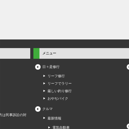
メニュー
日々是修行
リーフ修行
リーフでラリー
厳しい釣り修行
おやぢバイク
クルマ
方は民事訴訟の対
最新情報
電気自動車