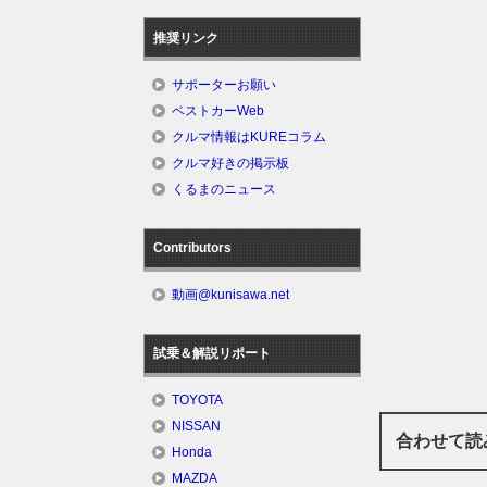
推奨リンク
サポーターお願い
ベストカーWeb
クルマ情報はKUREコラム
クルマ好きの掲示板
くるまのニュース
Contributors
動画@kunisawa.net
試乗＆解説リポート
TOYOTA
NISSAN
合わせて読
Honda
MAZDA