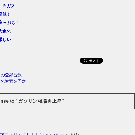
ＬＰガス
高値！
崖っぷち！
大進化
厳しい
月の登録台数
酸化炭素を固定
ponse to “ガソリン相場再上昇”