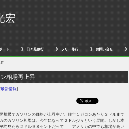
光宏
ボート
日々是修行
ラリー修行
お問い合せ
上昇
リン相場再上昇
[
最新情報
]
界規模でガソリンの価格が上昇中だ。昨年１ガロンあたり３ドルまで
カのガソリン相場は、今年になって２ドル少々という展開。しかし本
平均見たら２ドル９８セントだって！ アメリカの中でも相場が高い