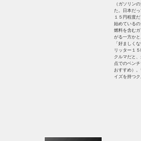
（ガソリンの
た。日本だっ
１５円程度だ
始めているの
燃料を含むガ
がる一方かと
「好ましくな
リッター１５
クルマだと、
点でのベンチ
おすすめ）。
イズを持つク