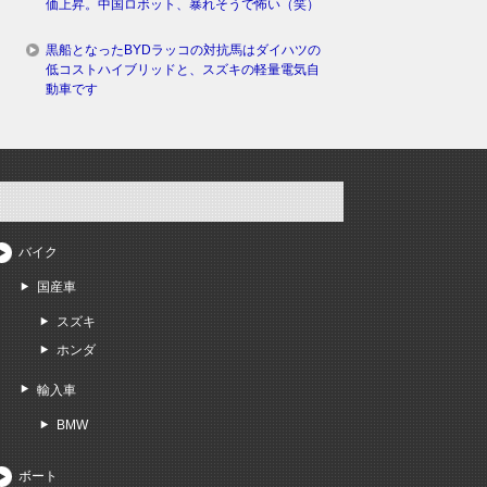
価上昇。中国ロボット、暴れそうで怖い（笑）
黒船となったBYDラッコの対抗馬はダイハツの
低コストハイブリッドと、スズキの軽量電気自
動車です
バイク
国産車
スズキ
ホンダ
輸入車
BMW
ボート