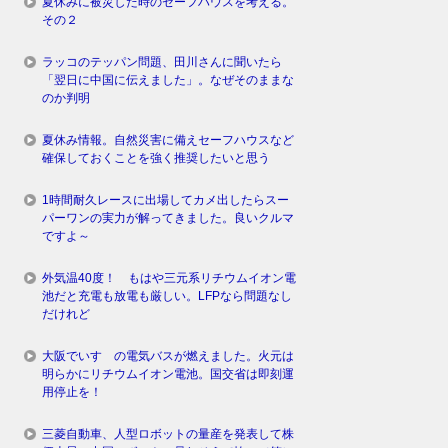
夏休みに被災した時のセーフハウスを考える。
その２
ラッコのテッパン問題、田川さんに聞いたら
「翌日に中国に伝えました」。なぜそのままな
のか判明
夏休み情報。自然災害に備えセーフハウスなど
確保しておくことを強く推奨したいと思う
1時間耐久レースに出場してカメ出したらスー
パーワンの実力が解ってきました。良いクルマ
ですよ～
外気温40度！ もはや三元系リチウムイオン電
池だと充電も放電も厳しい。LFPなら問題なし
だけれど
大阪でいすゞの電気バスが燃えました。火元は
明らかにリチウムイオン電池。国交省は即刻運
用停止を！
三菱自動車、人型ロボットの量産を発表して株