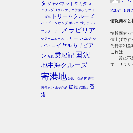
ブロ
タ
ジャパネットタカタ
ステ
アリングコラム
テリー伊藤さん
ディ
2007年5月2
ドリームクルーズ
ーゼル
情報商材と
ハイビーム
ホンダ
ボルボ
ポリッシュ
メラビリア
ファクトリー
情報商材っ
ラリー
レムチャ
ヤフーニュース
値上げです
ロイヤルカリビア
バン
先行者利益
これは
国沢
乗船記
ン
丸武
非常に不思
地中海クルーズ
て サラリ
寄港地
帯広 焼き肉
新型
香
盗難
燃費良い
玉子焼き
試乗記
港