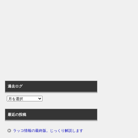
過去ログ
過
去
ロ
最近の投稿
グ
ラッコ情報の最終版。じっくり解説します