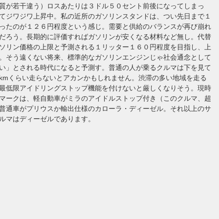
質が若干違う）ロスあたりは３ドル５０セント前後になってしまっ
てジワジワ上昇中。私の近所のガソリンスタンドは、つい先日まで１
ったのが１２６円程度という感じ。需要と供給のバランスが再び崩れ
だろう。長期的に評価すればガソリンが安くなる材料など無し。代替
ソリン価格の上限と予測される１リッター１６０円程度を目指し、上
。そう遠くない将来、標準的なガソリンエンジンじゃ社会通念として
い」とされる時代になると予測す。普通の人が乗るクルマは下を見て
kmくらい走らないとアカンかもしれません。渋滞の多い地域を走る
最低限アイドリングストップ機能を付けないと厳しくなりそう。現時
マークは、軽自動車がミラのアイドルストップ付き（このクルマ、超
普通車がプリウスか輸出仕様のカローラ・ディーゼル。それ以上のサ
ルマはディーゼルであります。