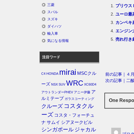
三菱
プリウス
スバル
ユーロ最
スズキ
カンペキ
ダイハツ
エンジン
輸入車
売れ行き
気になる情報
注目ワード
mirai
MSCクル
前の記事｜４
C4
HONDA
次の記事｜二
WRC
ーズ
NSX
SUV
XC60D4
ア
アウトランダーPHEV
アニー伊藤
ルミテープ
ガラスコーティング
One Res
コスタクル
クルーズ
ーズ
コスタ・フォーチュ
ナ
サムイ
シアヌークビル
シンガポール
ジャカル