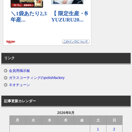
リンク
会員用掲示板
ガラスコーティングのpolishfactory
ネオチューン
記事更新カレンダー
2026年8月
月
火
水
木
金
土
日
1
2