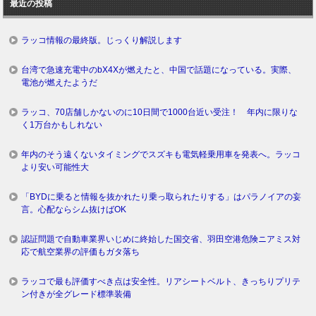
最近の投稿
グ
ラッコ情報の最終版。じっくり解説します
台湾で急速充電中のbX4Xが燃えたと、中国で話題になっている。実際、
電池が燃えたようだ
ラッコ、70店舗しかないのに10日間で1000台近い受注！ 年内に限りな
く1万台かもしれない
年内のそう遠くないタイミングでスズキも電気軽乗用車を発表へ。ラッコ
より安い可能性大
「BYDに乗ると情報を抜かれたり乗っ取られたりする」はパラノイアの妄
言。心配ならシム抜けばOK
認証問題で自動車業界いじめに終始した国交省、羽田空港危険ニアミス対
応で航空業界の評価もガタ落ち
ラッコで最も評価すべき点は安全性。リアシートベルト、きっちりプリテ
ン付きが全グレード標準装備