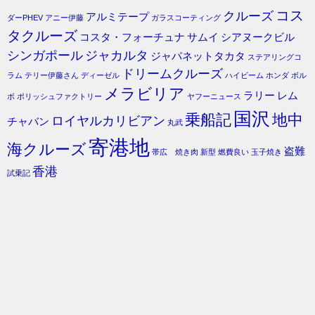
コス
クルーズ
アルミテープ
ダーPHEV
アニー伊藤
ガラスコーティング
タクルーズ
コスタ・フォーチュナ
サムイ
シアヌークビル
シンガポール
ジャカルタ
ジャパネットタカタ
ステアリングコ
ドリームクルーズ
ラム
テリー伊藤さん
ディーゼル
ハイビーム
ホンダ
ボル
メラビリア
ラリー
レム
ボ
ポリッシュファクトリー
ヤフーニュース
国沢
乗船記
地中
ロイヤルカリビアン
チャバン
丸武
寄港地
海クルーズ
盗難
帯広 焼き肉
新型
燃費良い
玉子焼き
香港
試乗記