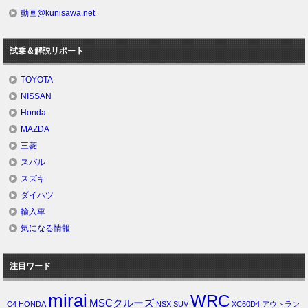
動画@kunisawa.net
試乗＆解説リポート
TOYOTA
NISSAN
Honda
MAZDA
三菱
スバル
スズキ
ダイハツ
輸入車
気になる情報
注目ワード
mirai
WRC
MSCクルーズ
C4
HONDA
NSX
SUV
XC60D4
アウトラン