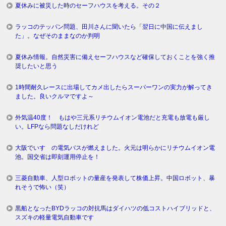
夏休みに被災した時のセーフハウスを考える。その２
ラッコのテッパン問題、田川さんに聞いたら「翌日に中国に伝えまし
た」。なぜそのままなのか判明
夏休み情報。自然災害に備えセーフハウスなど確保しておくことを強く推
奨したいと思う
1時間耐久レースに出場してカメ出したらスーパーワンの実力が解ってき
ました。良いクルマですよ～
外気温40度！ もはや三元系リチウムイオン電池だと充電も放電も厳し
い。LFPなら問題なしだけれど
大阪でいすゞの電気バスが燃えました。火元は明らかにリチウムイオン電
池。国交省は即刻運用停止を！
三菱自動車、人型ロボットの量産を発表して株価上昇。中国ロボット、暴
れそうで怖い（笑）
黒船となったBYDラッコの対抗馬はダイハツの低コストハイブリッドと、
スズキの軽量電気自動車です