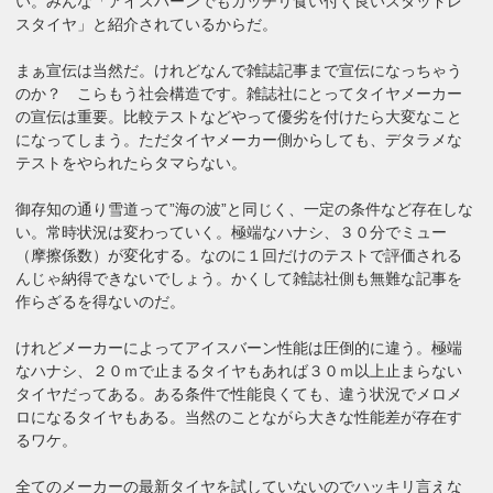
い。みんな「アイスバーンでもガッチリ食い付く良いスタッドレ
スタイヤ」と紹介されているからだ。
まぁ宣伝は当然だ。けれどなんで雑誌記事まで宣伝になっちゃう
のか？ こらもう社会構造です。雑誌社にとってタイヤメーカー
の宣伝は重要。比較テストなどやって優劣を付けたら大変なこと
になってしまう。ただタイヤメーカー側からしても、デタラメな
テストをやられたらタマらない。
御存知の通り雪道って”海の波”と同じく、一定の条件など存在しな
い。常時状況は変わっていく。極端なハナシ、３０分でミュー
（摩擦係数）が変化する。なのに１回だけのテストで評価される
んじゃ納得できないでしょう。かくして雑誌社側も無難な記事を
作らざるを得ないのだ。
けれどメーカーによってアイスバーン性能は圧倒的に違う。極端
なハナシ、２０ｍで止まるタイヤもあれば３０ｍ以上止まらない
タイヤだってある。ある条件で性能良くても、違う状況でメロメ
ロになるタイヤもある。当然のことながら大きな性能差が存在す
るワケ。
全てのメーカーの最新タイヤを試していないのでハッキリ言えな