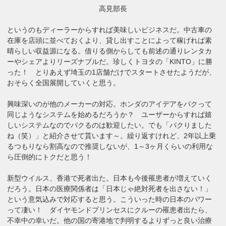
高見部長
というのもディーラーからすれば美味しいビジネスだ。中古車の
在庫を店頭に並べておくより、貸し出すことによって稼げれば素
晴らしい収益源になる。借りる側からしても前述の通りレンタカ
ーやシェアよりリーズナブルだ。珍しくトヨタの「KINTO」に勝
った！ とりあえず埼玉の1店舗だけでスタートさせたようだが、
おそらく全国展開していくと思う。
興味深いのが他のメーカーの対応。ホンダのアイデアをパクって
同じようなシステムを始めるだろうか？ ユーザーからすれば嬉
しいシステムなのでパクるのは歓迎したい。でも「パクりました
ね（笑）」と紹介させて貰います～。繰り返すけれど、2年以上乗
るつもりなら割高なので推奨しないが、1～3ヶ月くらいの利用な
ら圧倒的にトクだと思う！
新型ウイルス、香港で死者出た。日本も今後罹患者が増えていく
だろう。日本の医療関係者は「日本じゃ絶対死者を出さない！」
という意気込みで対応すると思う。こういった時の日本のパワー
って凄い！ ダイヤモンドプリンセスにクルーの罹患者出たら、
不幸中の幸いだ。他の国の寄港地で判明するよりずっと良い治療