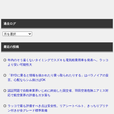
過去ログ
過
去
ロ
最近の投稿
グ
年内のそう遠くないタイミングでスズキも電気軽乗用車を発表へ。ラッコ
より安い可能性大
「BYDに乗ると情報を抜かれたり乗っ取られたりする」はパラノイアの妄
言。心配ならシム抜けばOK
認証問題で自動車業界いじめに終始した国交省、羽田空港危険ニアミス対
応で航空業界の評価もガタ落ち
ラッコで最も評価すべき点は安全性。リアシートベルト、きっちりプリテ
ン付きが全グレード標準装備