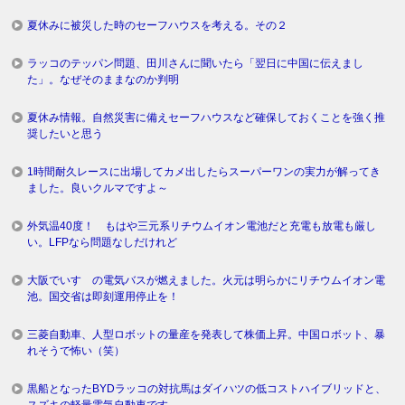
夏休みに被災した時のセーフハウスを考える。その２
ラッコのテッパン問題、田川さんに聞いたら「翌日に中国に伝えまし
た」。なぜそのままなのか判明
夏休み情報。自然災害に備えセーフハウスなど確保しておくことを強く推
奨したいと思う
1時間耐久レースに出場してカメ出したらスーパーワンの実力が解ってき
ました。良いクルマですよ～
外気温40度！ もはや三元系リチウムイオン電池だと充電も放電も厳し
い。LFPなら問題なしだけれど
大阪でいすゞの電気バスが燃えました。火元は明らかにリチウムイオン電
池。国交省は即刻運用停止を！
三菱自動車、人型ロボットの量産を発表して株価上昇。中国ロボット、暴
れそうで怖い（笑）
黒船となったBYDラッコの対抗馬はダイハツの低コストハイブリッドと、