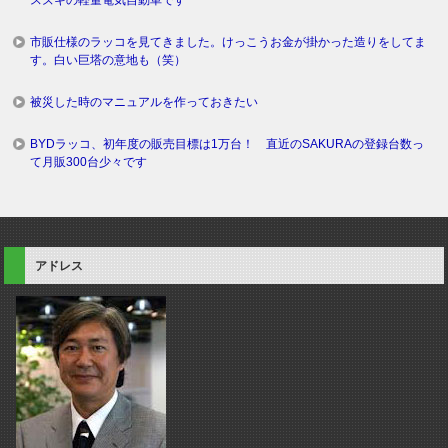
スズキの軽量電気自動車です
市販仕様のラッコを見てきました。けっこうお金が掛かった造りをしてま
す。白い巨塔の意地も（笑）
被災した時のマニュアルを作っておきたい
BYDラッコ、初年度の販売目標は1万台！ 直近のSAKURAの登録台数っ
て月販300台少々です
アドレス