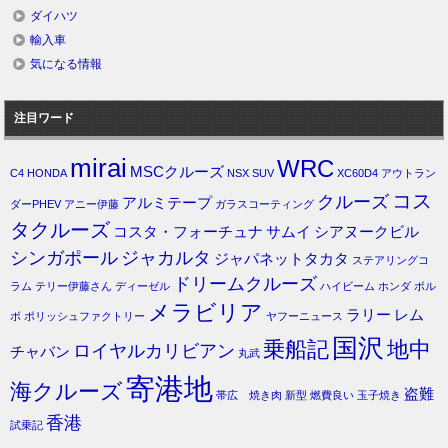
ダイハツ
輸入車
気になる情報
注目ワード
mirai
WRC
MSCクルーズ
C4
HONDA
NSX
SUV
XC60D4
アウトラン
コス
クルーズ
アルミテープ
ダーPHEV
アニー伊藤
ガラスコーティング
タクルーズ
コスタ・フォーチュナ
サムイ
シアヌークビル
シンガポール
ジャカルタ
ジャパネットタカタ
ステアリングコ
ドリームクルーズ
ラム
テリー伊藤さん
ディーゼル
ハイビーム
ホンダ
ボル
メラビリア
ラリー
レム
ボ
ポリッシュファクトリー
ヤフーニュース
国沢
乗船記
地中
ロイヤルカリビアン
チャバン
丸武
寄港地
海クルーズ
盗難
帯広 焼き肉
新型
燃費良い
玉子焼き
香港
試乗記