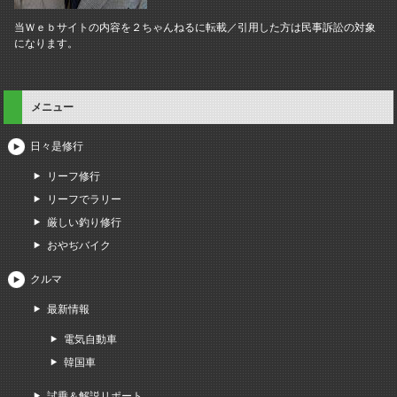
当Ｗｅｂサイトの内容を２ちゃんねるに転載／引用した方は民事訴訟の対象
になります。
メニュー
日々是修行
リーフ修行
リーフでラリー
厳しい釣り修行
おやぢバイク
クルマ
最新情報
電気自動車
韓国車
試乗＆解説リポート