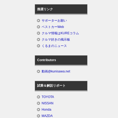
推奨リンク
サポーターお願い
ベストカーWeb
クルマ情報はKUREコラム
クルマ好きの掲示板
くるまのニュース
Contributors
動画@kunisawa.net
試乗＆解説リポート
TOYOTA
NISSAN
Honda
MAZDA