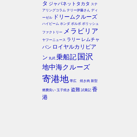
タ
ジャパネットタカタ
ステ
アリングコラム
テリー伊藤さん
ディ
ドリームクルーズ
ーゼル
ハイビーム
ホンダ
ボルボ
ポリッシュ
メラビリア
ファクトリー
ラリー
レムチャ
ヤフーニュース
ロイヤルカリビア
バン
国沢
乗船記
ン
丸武
地中海クルーズ
寄港地
帯広 焼き肉
新型
香
盗難
燃費良い
玉子焼き
試乗記
港