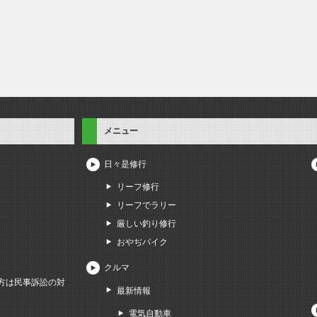
メニュー
日々是修行
リーフ修行
リーフでラリー
厳しい釣り修行
おやぢバイク
クルマ
方は民事訴訟の対
最新情報
電気自動車