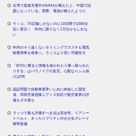
台湾で急速充電中のbX4Xが燃えたと、中国で話
題になっている。実際、電池が燃えたようだ
ラッコ、70店舗しかないのに10日間で1000台
近い受注！ 年内に限りなく1万台かもしれな
い
年内のそう遠くないタイミングでスズキも電気
軽乗用車を発表へ。ラッコより安い可能性大
「BYDに乗ると情報を抜かれたり乗っ取られた
りする」はパラノイアの妄言。心配ならシム抜
けばOK
認証問題で自動車業界いじめに終始した国交
省、羽田空港危険ニアミス対応で航空業界の評
価もガタ落ち
ラッコで最も評価すべき点は安全性。リアシー
トベルト、きっちりプリテン付きが全グレード
標準装備