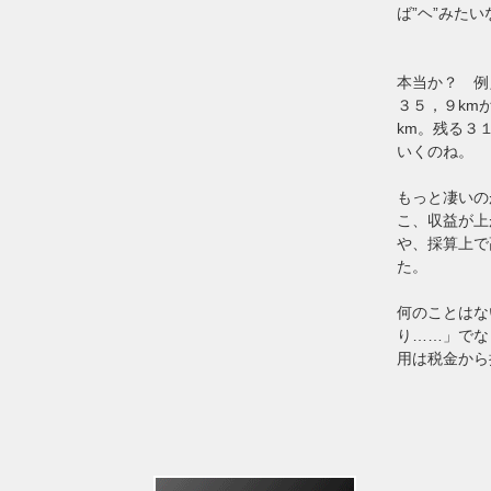
ば”ヘ”みた
本当か？ 例
３５，９km
km。残る３
いくのね。
もっと凄いの
こ、収益が上
や、採算上で
た。
何のことはな
り……」でな
用は税金から