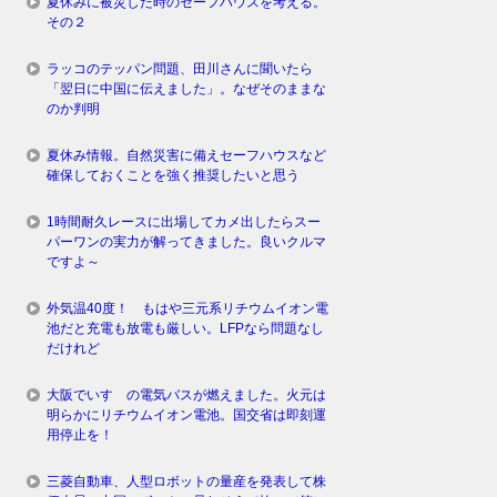
夏休みに被災した時のセーフハウスを考える。
その２
ラッコのテッパン問題、田川さんに聞いたら
「翌日に中国に伝えました」。なぜそのままな
のか判明
夏休み情報。自然災害に備えセーフハウスなど
確保しておくことを強く推奨したいと思う
1時間耐久レースに出場してカメ出したらスー
パーワンの実力が解ってきました。良いクルマ
ですよ～
外気温40度！ もはや三元系リチウムイオン電
池だと充電も放電も厳しい。LFPなら問題なし
だけれど
大阪でいすゞの電気バスが燃えました。火元は
明らかにリチウムイオン電池。国交省は即刻運
用停止を！
三菱自動車、人型ロボットの量産を発表して株