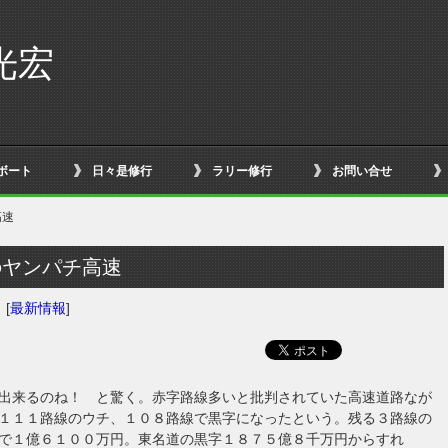
光宏
ボート
日々是修行
ラリー修行
お問い合せ
高速
のヤンパチ高速
日
[
最新情報
]
出来るのね！ と驚く。赤字路線多いと批判されていた高速道路なが
１１１路線のウチ、１０８路線で黒字になったという。残る３路線の
で１億６１００万円。東名道の黒字１８７５億８千万円からすれ