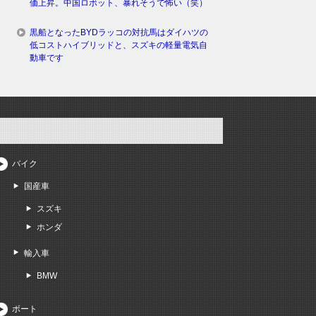
価上昇。中国ロボット、暴れそうで怖い（笑）
黒船となったBYDラッコの対抗馬はダイハツの
低コストハイブリッドと、スズキの軽量電気自
動車です
バイク
国産車
スズキ
ホンダ
輸入車
BMW
ボート