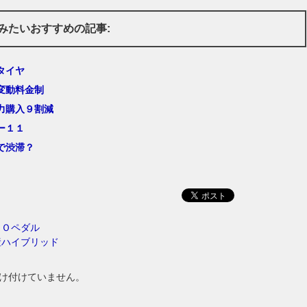
みたいおすすめの記事:
タイヤ
変動料金制
力購入９割減
ー１１
で渋滞？
ＣＯペダル
産ハイブリッド
け付けていません。