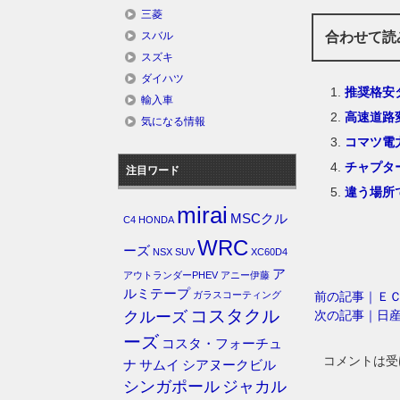
三菱
合わせて読
スバル
スズキ
ダイハツ
推奨格安
輸入車
高速道路
気になる情報
コマツ電
チャプタ
注目ワード
違う場所
mirai
MSCクル
C4
HONDA
WRC
ーズ
NSX
SUV
XC60D4
ア
アウトランダーPHEV
アニー伊藤
ルミテープ
前の記事｜Ｅ
ガラスコーティング
コスタクル
次の記事｜日
クルーズ
ーズ
コスタ・フォーチュ
コメントは受
ナ
サムイ
シアヌークビル
シンガポール
ジャカル