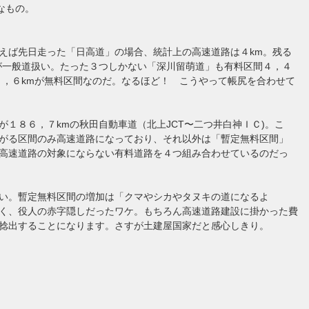
いなもの。
えば先日走った「日高道」の場合、統計上の高速道路は４km。残る
が一般道扱い。たった３つしかない「深川留萌道」も有料区間４，４
１，６kmが無料区間なのだ。なるほど！ こうやって帳尻を合わせて
が１８６，７kmの秋田自動車道（北上JCT〜二つ井白神ＩＣ)。こ
がる区間のみ高速道路になっており、それ以外は「暫定無料区間」
高速道路の対象にならない有料道路を４つ組み合わせているのだっ
い。暫定無料区間の増加は「クマやシカやタヌキの道になるよ
く、役人の赤字隠しだったワケ。もちろん高速道路建設に掛かった費
捻出することになります。さすが土建屋国家だと感心しきり。