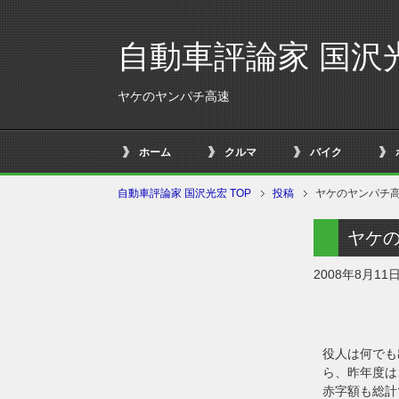
自動車評論家 国沢
ヤケのヤンパチ高速
ホーム
クルマ
バイク
自動車評論家 国沢光宏 TOP
投稿
ヤケのヤンパチ
ヤケ
2008年8月11
役人は何でも
ら、昨年度は
赤字額も総計