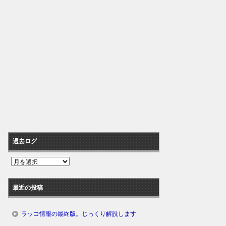
過去ログ
過
去
ロ
最近の投稿
グ
ラッコ情報の最終版。じっくり解説します