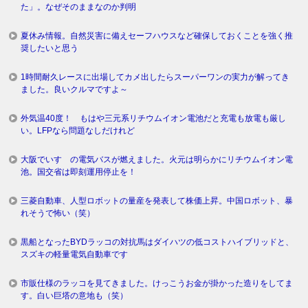
た」。なぜそのままなのか判明
夏休み情報。自然災害に備えセーフハウスなど確保しておくことを強く推
奨したいと思う
1時間耐久レースに出場してカメ出したらスーパーワンの実力が解ってき
ました。良いクルマですよ～
外気温40度！ もはや三元系リチウムイオン電池だと充電も放電も厳し
い。LFPなら問題なしだけれど
大阪でいすゞの電気バスが燃えました。火元は明らかにリチウムイオン電
池。国交省は即刻運用停止を！
三菱自動車、人型ロボットの量産を発表して株価上昇。中国ロボット、暴
れそうで怖い（笑）
黒船となったBYDラッコの対抗馬はダイハツの低コストハイブリッドと、
スズキの軽量電気自動車です
市販仕様のラッコを見てきました。けっこうお金が掛かった造りをしてま
す。白い巨塔の意地も（笑）