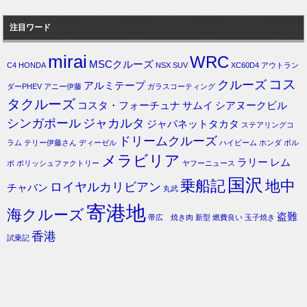
注目ワード
mirai
WRC
MSCクルーズ
C4
HONDA
NSX
SUV
XC60D4
アウトラン
コス
クルーズ
アルミテープ
ダーPHEV
アニー伊藤
ガラスコーティング
タクルーズ
コスタ・フォーチュナ
サムイ
シアヌークビル
シンガポール
ジャカルタ
ジャパネットタカタ
ステアリングコ
ドリームクルーズ
ラム
テリー伊藤さん
ディーゼル
ハイビーム
ホンダ
ボル
メラビリア
ラリー
レム
ボ
ポリッシュファクトリー
ヤフーニュース
国沢
乗船記
地中
ロイヤルカリビアン
チャバン
丸武
寄港地
海クルーズ
盗難
帯広 焼き肉
新型
燃費良い
玉子焼き
香港
試乗記