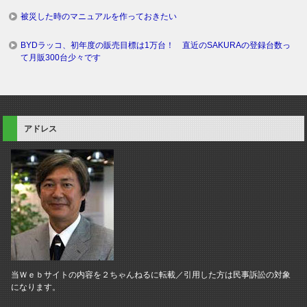
被災した時のマニュアルを作っておきたい
BYDラッコ、初年度の販売目標は1万台！ 直近のSAKURAの登録台数っ
て月販300台少々です
アドレス
当Ｗｅｂサイトの内容を２ちゃんねるに転載／引用した方は民事訴訟の対象
になります。