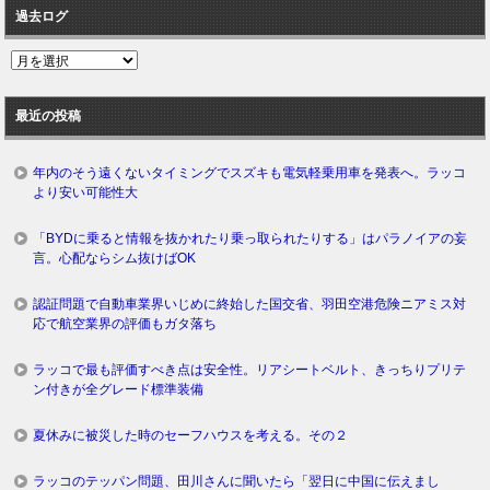
過去ログ
過
去
ロ
最近の投稿
グ
年内のそう遠くないタイミングでスズキも電気軽乗用車を発表へ。ラッコ
より安い可能性大
「BYDに乗ると情報を抜かれたり乗っ取られたりする」はパラノイアの妄
言。心配ならシム抜けばOK
認証問題で自動車業界いじめに終始した国交省、羽田空港危険ニアミス対
応で航空業界の評価もガタ落ち
ラッコで最も評価すべき点は安全性。リアシートベルト、きっちりプリテ
ン付きが全グレード標準装備
夏休みに被災した時のセーフハウスを考える。その２
ラッコのテッパン問題、田川さんに聞いたら「翌日に中国に伝えまし