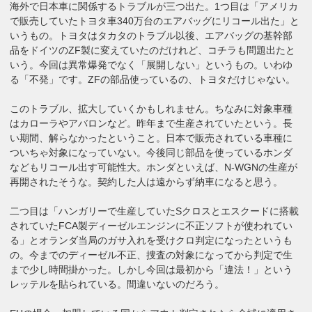
海外で日本車に関係するトラブルが三つ出た。1つ目は「アメリカ
で販売していたトヨタ車340万台のエアバッグにリコール出た」と
いうもの。トヨタはタカタのトラブル以後、エアバッグの基幹部
品をドイツのZF製に変えていたのだけれど、コチラも問題出たと
いう。今回は異常爆発でなく「展開しない」というもの。いわゆ
る「不発」です。ZFの部品使っているの、トヨタだけじゃない。
このトラブル、拡大していくかもしれません。ちなみに対象車種
はカローラやアバロンなど。昨年まで生産されていたという。長
い期間、解らなかったということ。日本で販売されている車種に
ついちゃ対象になっていない。今後同じ部品を使っているホンダ
などもリコール出す可能性大。ホンダといえば、N-WGNの生産が
再開されたそうな。契約した人は遠からず納車になると思う。
二つ目は「ハンガリーで生産していたSクロスとエスクードに搭載
されていたFCA製ディーゼルエンジンに不正ソフトが使われてい
る」とオランダ当局のガサ入れを受けクロ判定になったというも
の。今までのディーゼル不正、捜査の対象になってから判定で生
まで少し時間掛かった。しかし今回は最初から「違法！」という
レッテルを貼られている。間違いないのだろう。