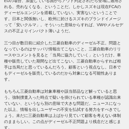
EUの場合、加盟している国からアウト判定されたら全域に適用さ
れる。売れなくなる、ということだ。しかしスズキは現在FCAの
ディーゼルエンジンを搭載していない。実害ないということで
す。日本と関係無いし、欧州に於けるスズキのブランドイメージ
って「安いクルマ」。そういった意味からすれば、VWやメルセデ
スの不正よりインパクト薄いようだ。
三つ目が数日前に紹介した三菱自動車のディーゼル不正。問題と
なっているのはサッパリ情報出てこないこと。三菱自動車のリリ
ースやコメントを見ると「当局に協力していく」というだけ。車
種や販売していた期間など出てこない。三菱自動車からすれば相
手は当局だと思っているんだろう。顧客という視点なし。日本で
もディーゼルを販売しているのだから対象になる可能性ありま
す。
もちろん三菱自動車は対象車種や該当部品など解っていると思
う。強制捜査入った時点で疑いを掛けられている車種が認識出来
ていない、というなら別の意味で大きな問題だ。ニュースになっ
た以上、情報を出しユーザーの不安を払拭する努力をすべきでし
ょう。未だに三菱自動車は上ばかり見ていて顧客を考えない体制
のままらしい。この点がディーゼル不正問題より残念だと感じま
す。