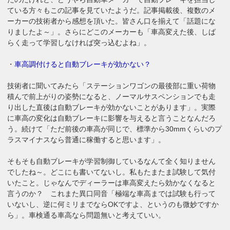
ている方々もこの記事を見ていたようだ。記事掲載後、複数のメ
ーカーの技術者から感想を頂いた。皆さん口を揃えて「話題にな
りましたよ～」。さらにどこのメーカーも「車高変えた後、しば
らく走って学習しなければ突っ込むよね」。
・
車高調付けると自動ブレーキが効かない？
技術者に聞いてみたら「ステーションワゴンの最後部に重い荷物
積んで前上がりの姿勢になると、ノーマルサスペンションでも走
り出した直後は自動ブレーキが効かないことがあります」。実際
に車高の変化は自動ブレーキに影響を与えると言うことなんだろ
う。続けて「ただ前後の車高が同じで、標準から30mmくらいのプ
ラスマイナスなら普通に稼働すると思います」。
そもそも自動ブレーキが学習制御しているなんて全く知りません
でしたね～。どこにも書いてないし。私もたまたま試験して気付
いたこと。じゃなんでディーラーは車高変えたら効かなくなると
言うのか？ これまた異口同音「極端な車高までは試験も行って
いないし、逆に何ミリまでならOKですよ、というのも微妙ですか
ら」。車検通る車高なら問題無いと考えていい。