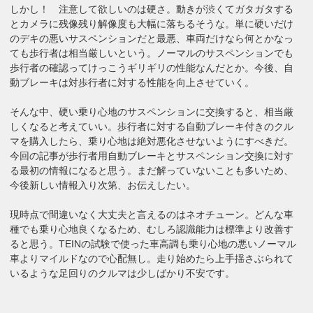
しかし！ 注意して欲しいのは硬さ。動きが渋くてガタガタする
とカメラに残像残り解像度も大幅に落ちるそうな。単に硬いだけ
のデキの悪いサスペンションだと最悪、車両だけなら何とかなっ
ても歩行者は相当厳しいという。ノーマルのサスペンションでも
歩行者の確認ってけっこうギリギリの性能なんだとか。今後、自
動ブレーキは対歩行者に対する性能を向上させていく。
そんな中、硬い乗り心地のサスペンションに交換すると、相当厳
しくなると考えていい。歩行者に対する自動ブレーキ付きのクル
マを購入したら、乗り心地は絶対悪化させないようにすべきだ。
今回の記事が歩行者用自動ブレーキとサスペンション交換に対す
る最初の情報になると思う。まだ解っていないことも多いため、
今後新しい情報入り次第、お伝えしたい。
現時点で間違いなく大丈夫と言えるのはネオチューン。どんな車
種でも乗り心地良くなるため、むしろ認識能力は標準より改善す
ると思う。TEINの試験で使った車高調も乗り心地の悪いノーマル
車よりマイルドなので心配無し。走り始めたら上手揺さぶられて
いるような足回りのクルマは少しばかり不安です。