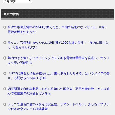
過
去
ロ
最近の投稿
グ
台湾で急速充電中のbX4Xが燃えたと、中国で話題になっている。実際、
電池が燃えたようだ
ラッコ、70店舗しかないのに10日間で1000台近い受注！ 年内に限りな
く1万台かもしれない
年内のそう遠くないタイミングでスズキも電気軽乗用車を発表へ。ラッコ
より安い可能性大
「BYDに乗ると情報を抜かれたり乗っ取られたりする」はパラノイアの妄
言。心配ならシム抜けばOK
認証問題で自動車業界いじめに終始した国交省、羽田空港危険ニアミス対
応で航空業界の評価もガタ落ち
ラッコで最も評価すべき点は安全性。リアシートベルト、きっちりプリテ
ン付きが全グレード標準装備