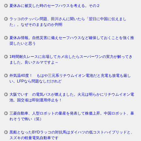
夏休みに被災した時のセーフハウスを考える。その２
ラッコのテッパン問題、田川さんに聞いたら「翌日に中国に伝えまし
た」。なぜそのままなのか判明
夏休み情報。自然災害に備えセーフハウスなど確保しておくことを強く推
奨したいと思う
1時間耐久レースに出場してカメ出したらスーパーワンの実力が解ってき
ました。良いクルマですよ～
外気温40度！ もはや三元系リチウムイオン電池だと充電も放電も厳し
い。LFPなら問題なしだけれど
大阪でいすゞの電気バスが燃えました。火元は明らかにリチウムイオン電
池。国交省は即刻運用停止を！
三菱自動車、人型ロボットの量産を発表して株価上昇。中国ロボット、暴
れそうで怖い（笑）
黒船となったBYDラッコの対抗馬はダイハツの低コストハイブリッドと、
スズキの軽量電気自動車です