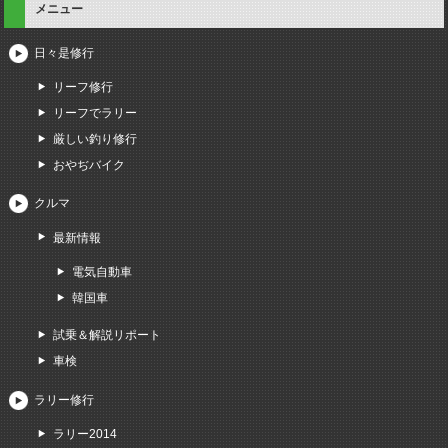
メニュー
日々是修行
リーフ修行
リーフでラリー
厳しい釣り修行
おやぢバイク
クルマ
最新情報
電気自動車
韓国車
試乗＆解説リポート
車検
ラリー修行
ラリー2014