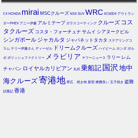
mirai
WRC
MSCクルーズ
C4
HONDA
NSX
SUV
XC60D4
アウトラン
コス
クルーズ
アルミテープ
ダーPHEV
アニー伊藤
ガラスコーティング
タクルーズ
コスタ・フォーチュナ
サムイ
シアヌークビル
シンガポール
ジャカルタ
ジャパネットタカタ
ステアリングコ
ドリームクルーズ
ラム
テリー伊藤さん
ディーゼル
ハイビーム
ホンダ
ボル
メラビリア
ラリー
レム
ボ
ポリッシュファクトリー
ヤフーニュース
国沢
乗船記
地中
ロイヤルカリビアン
チャバン
丸武
寄港地
海クルーズ
盗難
帯広 焼き肉
新型
燃費良い
玉子焼き
香港
試乗記