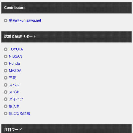
Contributors
動画@kunisawa.net
試乗＆解説リポート
TOYOTA
NISSAN
Honda
MAZDA
三菱
スバル
スズキ
ダイハツ
輸入車
気になる情報
注目ワード