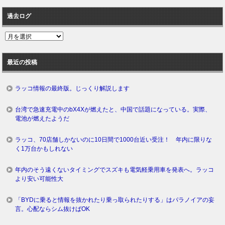
過去ログ
過
去
ロ
最近の投稿
グ
ラッコ情報の最終版。じっくり解説します
台湾で急速充電中のbX4Xが燃えたと、中国で話題になっている。実際、
電池が燃えたようだ
ラッコ、70店舗しかないのに10日間で1000台近い受注！ 年内に限りな
く1万台かもしれない
年内のそう遠くないタイミングでスズキも電気軽乗用車を発表へ。ラッコ
より安い可能性大
「BYDに乗ると情報を抜かれたり乗っ取られたりする」はパラノイアの妄
言。心配ならシム抜けばOK