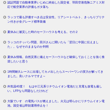
認証問題で自動車業界いじめに終始した国交省、羽田空港危険ニアミス対
応で航空業界の評価もガタ落ち
ラッコで最も評価すべき点は安全性。リアシートベルト、きっちりプリテ
ン付きが全グレード標準装備
夏休みに被災した時のセーフハウスを考える。その２
ラッコのテッパン問題、田川さんに聞いたら「翌日に中国に伝えまし
た」。なぜそのままなのか判明
夏休み情報。自然災害に備えセーフハウスなど確保しておくことを強く推
奨したいと思う
1時間耐久レースに出場してカメ出したらスーパーワンの実力が解ってき
ました。良いクルマですよ～
外気温40度！ もはや三元系リチウムイオン電池だと充電も放電も厳し
い。LFPなら問題なしだけれど
大阪でいすゞの電気バスが燃えました。火元は明らかにリチウムイオン電
池。国交省は即刻運用停止を！