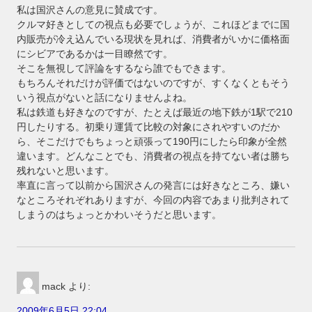
私は国沢さんの意見に賛成です。
クルマ好きとしての視点も必要でしょうが、これほどまでに国
内販売が冷え込んでいる現状を見れば、消費者がいかに価格面
にシビアであるかは一目瞭然です。
そこを無視して評論をするなら誰でもできます。
もちろんそれだけが評価ではないのですが、すくなくともそう
いう視点がないと話になりませんよね。
私は鉄道も好きなのですが、たとえば最近の地下鉄が1駅で210
円したりする。初乗り運賃て比較の対象にされやすいのだか
ら、そこだけでもちょっと頑張って190円にしたら印象が全然
違います。どんなことでも、消費者の視点を持てない者は勝ち
残れないと思います。
率直に言って以前から国沢さんの発言には好きなところ、嫌い
なところそれぞれありますが、今回の内容であまり批判されて
しまうのはちょっとかわいそうだと思います。
mack
より:
2009年6月5日 22:04