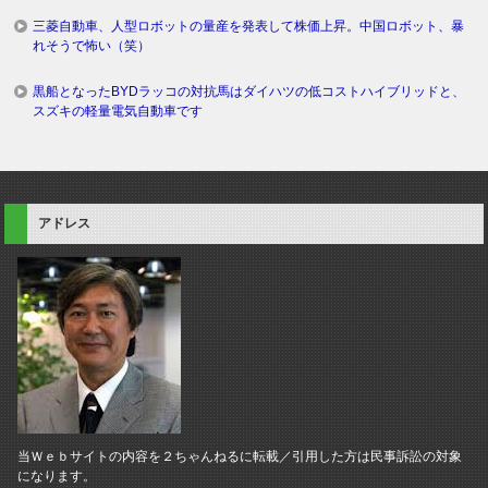
三菱自動車、人型ロボットの量産を発表して株価上昇。中国ロボット、暴
れそうで怖い（笑）
黒船となったBYDラッコの対抗馬はダイハツの低コストハイブリッドと、
スズキの軽量電気自動車です
アドレス
当Ｗｅｂサイトの内容を２ちゃんねるに転載／引用した方は民事訴訟の対象
になります。