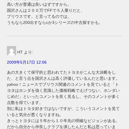
高い方が普通は良いはずですから。
国沢さんは２００万でFFで５人乗りだと、
プリウスです。と言ってるのでは。
うちなら200出すならcか3シリーズの中古探すかも。
HT
より:
2009年5月17日 12:06
あの大きくて保守的と思われてたトヨタがこんな大決断をし
た、と言う点を国沢さんは高く評価しているんだと思います。
yahoo！ニュースでプリウス関連のコメントを見ていると「ト
ヨタはホンダを強く意識した価格戦略でえげつない、ホンダい
じめだ」といったコメントを良く見るし、そのコメントが多く
点数を得ています。
別に私はトヨタ好きではないですが、こういうコメントを見て
いると気分が悪くなりますね。
きっとトヨタには５年から１０年先の明確なビジョンがある。
だから自分から仲良しクラブを潰したんだと私は思っていま