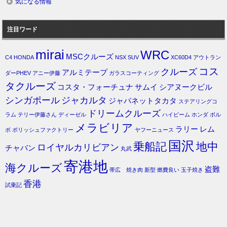
気になる情報
注目ワード
mirai
WRC
MSCクルーズ
C4
HONDA
NSX
SUV
XC60D4
アウトラン
コス
クルーズ
アルミテープ
ダーPHEV
アニー伊藤
ガラスコーティング
タクルーズ
コスタ・フォーチュナ
サムイ
シアヌークビル
シンガポール
ジャカルタ
ジャパネットタカタ
ステアリングコ
ドリームクルーズ
ラム
テリー伊藤さん
ディーゼル
ハイビーム
ホンダ
ボル
メラビリア
ラリー
レム
ボ
ポリッシュファクトリー
ヤフーニュース
国沢
乗船記
地中
ロイヤルカリビアン
チャバン
丸武
寄港地
海クルーズ
盗難
帯広 焼き肉
新型
燃費良い
玉子焼き
香港
試乗記