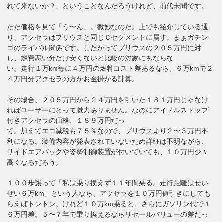
れて来ないか？」ということなんだろうけれど、前代未聞です。
ただ価格を見て「う〜ん」。微妙なのだ。上でも紹介している通
り、アクセラはプリウスと同じＣセグメントに属す。まぁガチン
コのライバル関係です。したがってプリウスの２０５万円に対
し、燃費悪い分だけ安くないと比較の対象にもならな
い。走行１万km毎に４万円の燃料コスト差あるなら、６万kmで２
４万円分アクセラの方がお金掛かる計算。
その場合、２０５万円から２４万円を引いた１８１万円じゃなけ
ればユーザーにとって魅力ありません。なのにアイドルストップ
付きアクセラの価格、１８９万円だっ
て。加えてエコ減税も７５％なので、プリウスより２〜３万円不
利になる。装備内容が発表されていないため詳細は不明ながら、
サイドエアバッグや姿勢制御装置が付いていても、１０万円少々
高くなるだろう。
１００歩譲って「私は乗り換えず１１年間乗る。走行距離はせい
ぜい６万km」という人なら、アクセラを１０万円値引きにしても
らえばトントン。けれど１０万km乗ると、さらにガソリン代で１
６万円差。５〜７年で乗り換えるならリセールバリューの差だっ