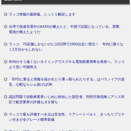
ラッコ情報の最終版。じっくり解説します
台湾で急速充電中のbX4Xが燃えたと、中国で話題になっている。実際、
電池が燃えたようだ
ラッコ、70店舗しかないのに10日間で1000台近い受注！ 年内に限りな
く1万台かもしれない
年内のそう遠くないタイミングでスズキも電気軽乗用車を発表へ。ラッコ
より安い可能性大
「BYDに乗ると情報を抜かれたり乗っ取られたりする」はパラノイアの妄
言。心配ならシム抜けばOK
認証問題で自動車業界いじめに終始した国交省、羽田空港危険ニアミス対
応で航空業界の評価もガタ落ち
ラッコで最も評価すべき点は安全性。リアシートベルト、きっちりプリテ
ン付きが全グレード標準装備