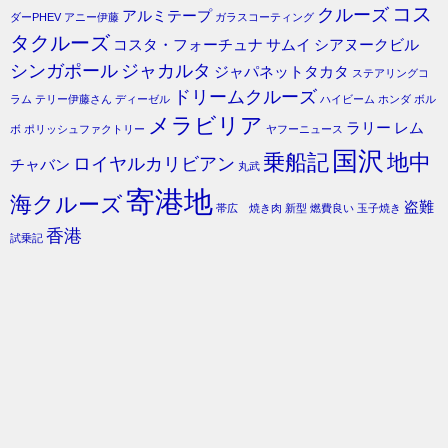
コス
クルーズ
アルミテープ
ダーPHEV
アニー伊藤
ガラスコーティング
タクルーズ
コスタ・フォーチュナ
サムイ
シアヌークビル
シンガポール
ジャカルタ
ジャパネットタカタ
ステアリングコ
ドリームクルーズ
ラム
テリー伊藤さん
ディーゼル
ハイビーム
ホンダ
ボル
メラビリア
ラリー
レム
ボ
ポリッシュファクトリー
ヤフーニュース
国沢
乗船記
地中
ロイヤルカリビアン
チャバン
丸武
寄港地
海クルーズ
盗難
帯広 焼き肉
新型
燃費良い
玉子焼き
香港
試乗記