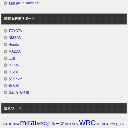
動画@kunisawa.net
試乗＆解説リポート
TOYOTA
NISSAN
Honda
MAZDA
三菱
スバル
スズキ
ダイハツ
輸入車
気になる情報
注目ワード
mirai
WRC
MSCクルーズ
C4
HONDA
NSX
SUV
XC60D4
アウトラン