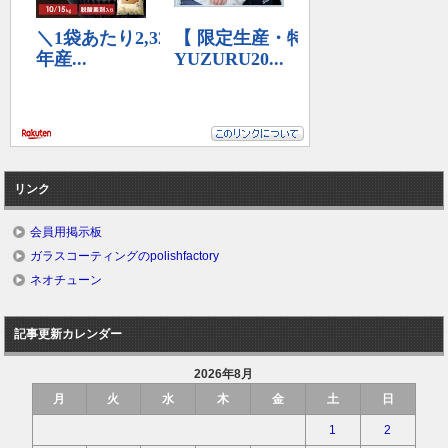
リンク
会員用掲示板
ガラスコーティングのpolishfactory
ネオチューン
記事更新カレンダー
2026年8月
月
火
水
木
金
土
日
1
2