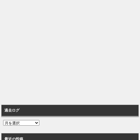
過去ログ
過
去
ロ
最近の投稿
グ