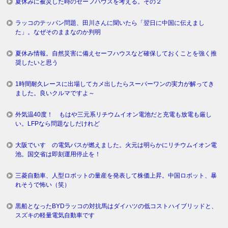
夏休みに被災した時のセーフハウスを考える。その２
ラッコのテッパン問題、田川さんに聞いたら「翌日に中国に伝えまし
た」。なぜそのままなのか判明
夏休み情報。自然災害に備えセーフハウスなど確保しておくことを強く推
奨したいと思う
1時間耐久レースに出場してカメ出したらスーパーワンの実力が解ってき
ました。良いクルマですよ～
外気温40度！ もはや三元系リチウムイオン電池だと充電も放電も厳し
い。LFPなら問題なしだけれど
大阪でいすゞの電気バスが燃えました。火元は明らかにリチウムイオン電
池。国交省は即刻運用停止を！
三菱自動車、人型ロボットの量産を発表して株価上昇。中国ロボット、暴
れそうで怖い（笑）
黒船となったBYDラッコの対抗馬はダイハツの低コストハイブリッドと、
スズキの軽量電気自動車です