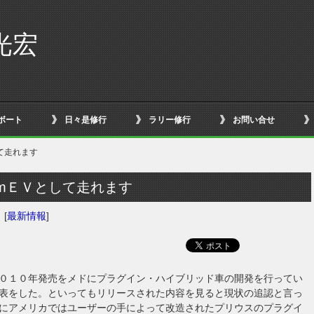
光宏
ボート
日々是修行
ラリー修行
お問い合せ
て走れます
mＥＶとして走れます
日
[
最新情報
]
０１０年発売をメドにプラグイン・ハイブリッド車の開発を行ってい
表をした。といってもリリースされた内容を見ると現状の追認と言っ
にアメリカではユーザーの手によって改造されたプリウスのプラグイ