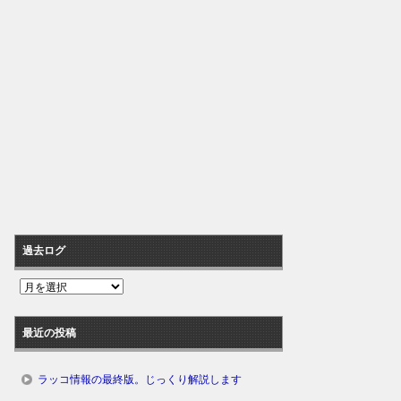
過去ログ
過
去
ロ
最近の投稿
グ
ラッコ情報の最終版。じっくり解説します