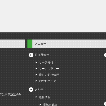
メニュー
日々是修行
リーフ修行
リーフでラリー
厳しい釣り修行
おやぢバイク
クルマ
方は民事訴訟の対
最新情報
電気自動車