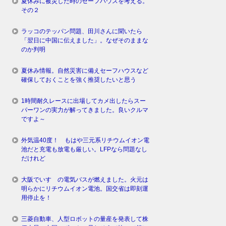
夏休みに被災した時のセーフハウスを考える。
その２
ラッコのテッパン問題、田川さんに聞いたら
「翌日に中国に伝えました」。なぜそのままな
のか判明
夏休み情報。自然災害に備えセーフハウスなど
確保しておくことを強く推奨したいと思う
1時間耐久レースに出場してカメ出したらスー
パーワンの実力が解ってきました。良いクルマ
ですよ～
外気温40度！ もはや三元系リチウムイオン電
池だと充電も放電も厳しい。LFPなら問題なし
だけれど
大阪でいすゞの電気バスが燃えました。火元は
明らかにリチウムイオン電池。国交省は即刻運
用停止を！
三菱自動車、人型ロボットの量産を発表して株