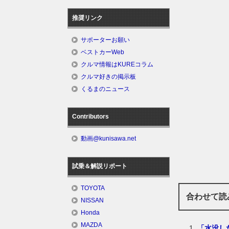
推奨リンク
サポーターお願い
ベストカーWeb
クルマ情報はKUREコラム
クルマ好きの掲示板
くるまのニュース
Contributors
動画@kunisawa.net
試乗＆解説リポート
TOYOTA
合わせて読
NISSAN
Honda
MAZDA
「水没し