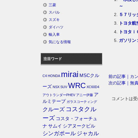
三菱
～
スバル
５７リッ
スズキ
トヨタ航
ダイハツ
トヨタｉ
輸入車
ガソリン
気になる情報
注目ワード
mirai
MSCクル
前の記事｜カ
C4
HONDA
次の記事｜無
WRC
ーズ
NSX
SUV
XC60D4
ア
アウトランダーPHEV
アニー伊藤
コメントは受
ルミテープ
ガラスコーティング
コスタクル
クルーズ
ーズ
コスタ・フォーチュ
ナ
サムイ
シアヌークビル
シンガポール
ジャカル