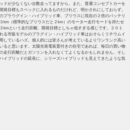
ッドが少なくない台数走ってますから。また、普通コンセプトカーを
開発目標もスペックに入れるものだけれど、明かされにしておらず。
のプラウグイン・ハイブリッド車、プリウスに現在の２倍のバッテリ
３km（標準的なプリウスだと２km）のモーター走行モードを持たせ
３kmという走行距離、開発目標としちゃ低すぎる感じです。２０１
れる市販モデルのプラグイン・ハイブリッド車はおそらくリチウムイ
用しているハズ。個人的には皆さんが考えているよりワンランク高い
いると思います。太陽光発電装置付きの住宅であれば、毎日の買い物
の走行距離だとガソリンを入れなくてよくなるかもしれません。そし
ハイブリッドの延長に、シリーズハイブリッドも見えてきたような気