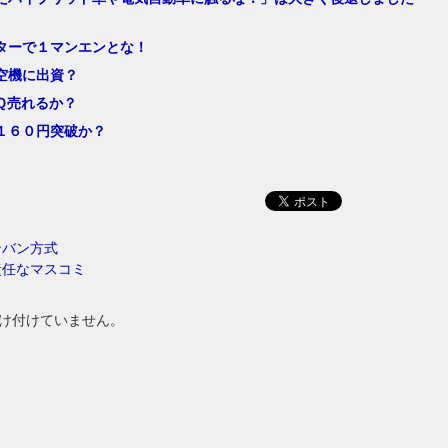
ターで１マンエンとな！
空機に出資？
Ｑ売れるか？
１６０円突破か？
ンバン方式
責任なマスコミ
け付けていません。