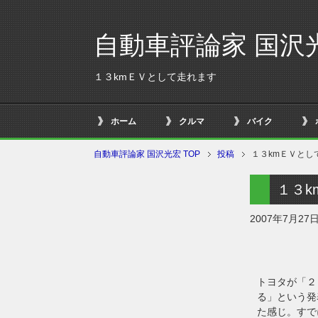
自動車評論家 国沢
１３kmＥＶとして走れます
ホーム
クルマ
バイク
自動車評論家 国沢光宏 TOP
投稿
１３kmＥＶとし
１３k
2007年7月27
トヨタが「２
る」という発
た感じ。すで