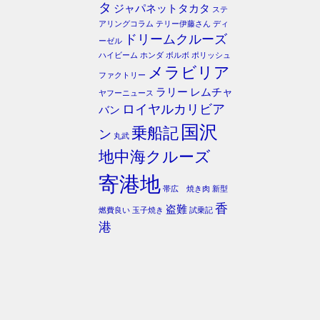
タ
ジャパネットタカタ
ステ
アリングコラム
テリー伊藤さん
ディ
ドリームクルーズ
ーゼル
ハイビーム
ホンダ
ボルボ
ポリッシュ
メラビリア
ファクトリー
ラリー
レムチャ
ヤフーニュース
ロイヤルカリビア
バン
国沢
乗船記
ン
丸武
地中海クルーズ
寄港地
帯広 焼き肉
新型
香
盗難
燃費良い
玉子焼き
試乗記
港