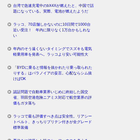
台湾で急速充電中のbX4Xが燃えたと、中国で話
題になっている。実際、電池が燃えたようだ
ラッコ、70店舗しかないのに10日間で1000台
近い受注！ 年内に限りなく1万台かもしれな
い
年内のそう遠くないタイミングでスズキも電気
軽乗用車を発表へ。ラッコより安い可能性大
「BYDに乗ると情報を抜かれたり乗っ取られた
りする」はパラノイアの妄言。心配ならシム抜
けばOK
認証問題で自動車業界いじめに終始した国交
省、羽田空港危険ニアミス対応で航空業界の評
価もガタ落ち
ラッコで最も評価すべき点は安全性。リアシー
トベルト、きっちりプリテン付きが全グレード
標準装備