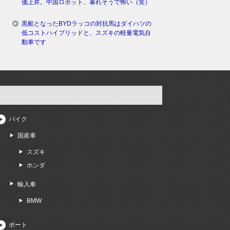
価上昇。中国ロボット、暴れそうで怖い（笑）
黒船となったBYDラッコの対抗馬はダイハツの
低コストハイブリッドと、スズキの軽量電気自
動車です
バイク
国産車
スズキ
ホンダ
輸入車
BMW
ボート