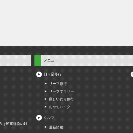
メニュー
日々是修行
リーフ修行
リーフでラリー
厳しい釣り修行
おやぢバイク
クルマ
方は民事訴訟の対
最新情報