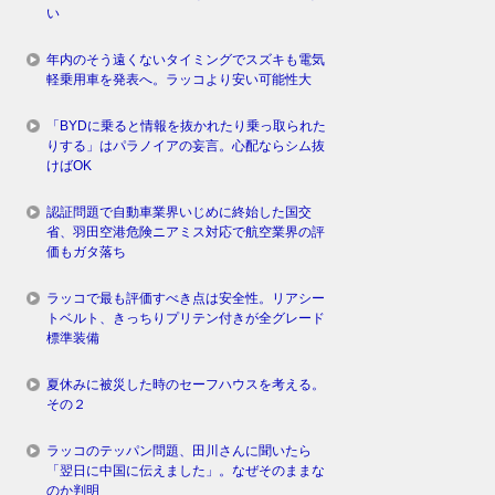
い
年内のそう遠くないタイミングでスズキも電気
軽乗用車を発表へ。ラッコより安い可能性大
「BYDに乗ると情報を抜かれたり乗っ取られた
りする」はパラノイアの妄言。心配ならシム抜
けばOK
認証問題で自動車業界いじめに終始した国交
省、羽田空港危険ニアミス対応で航空業界の評
価もガタ落ち
ラッコで最も評価すべき点は安全性。リアシー
トベルト、きっちりプリテン付きが全グレード
標準装備
夏休みに被災した時のセーフハウスを考える。
その２
ラッコのテッパン問題、田川さんに聞いたら
「翌日に中国に伝えました」。なぜそのままな
のか判明