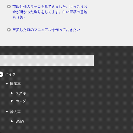
市販仕様のラッコを見てきました。けっこうお
金が掛かった造りをしてます。白い巨塔の意地
も（笑）
被災した時のマニュアルを作っておきたい
バイク
国産車
スズキ
ホンダ
輸入車
BMW