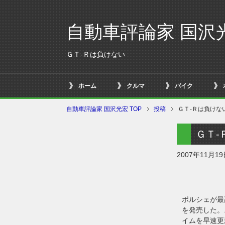
自動車評論家 国沢
ＧＴ-Ｒは負けない
ホーム
クルマ
バイク
自動車評論家 国沢光宏 TOP
投稿
ＧＴ-Ｒは負けな
ＧＴ-
2007年11月1
ポルシェが最
を発売した。
イムを早速更