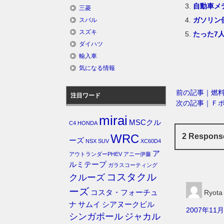
自動車メ
三菱
ガソリン
スバル
スズキ
たった7
ダイハツ
輸入車
気になる情報
前の記事｜燃
注目ワード
次の記事｜Ｆ
mirai
MSCクル
C4
HONDA
WRC
2 Respon
ーズ
NSX
SUV
XC60D4
ア
アウトランダーPHEV
アニー伊藤
ルミテープ
ガラスコーティング
コスタクル
クルーズ
ーズ
コスタ・フォーチュ
Ryota
ナ
サムイ
シアヌークビル
2007年11月
シンガポール
ジャカル