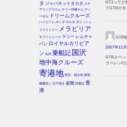
GT2って
タ
ジャパネットタカタ
ステ
てGTRの
アリングコラム
テリー伊藤さん
ディ
ドリームクルーズ
ーゼル
ハイビーム
ホンダ
ボルボ
ポリッシュ
メラビリア
ファクトリー
ラリー
レムチャ
GTR
ヤフーニュース
ロイヤルカリビア
バン
2007年11月
国沢
乗船記
ン
丸武
GTRスペ
地中海クルーズ
ラーレンF
寄港地
帯広 焼き肉
新型
香
盗難
燃費良い
玉子焼き
試乗記
港