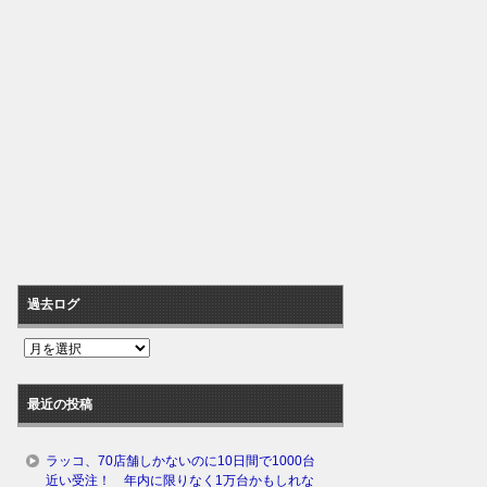
過去ログ
過
去
ロ
最近の投稿
グ
ラッコ、70店舗しかないのに10日間で1000台
近い受注！ 年内に限りなく1万台かもしれな