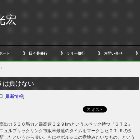
光宏
ボート
日々是修行
ラリー修行
お問い合せ
い
Ｒは負けない
9日
[
最新情報
]
高出力５３０馬力／最高速３２９kmというスペック持つ『ＧＴ２』
ニュルブリックリンク市販車最速のタイムをマークしたＧＴ-Ｒのタ
新したというから凄い。もはやポルシェの意地みたいなもの。という