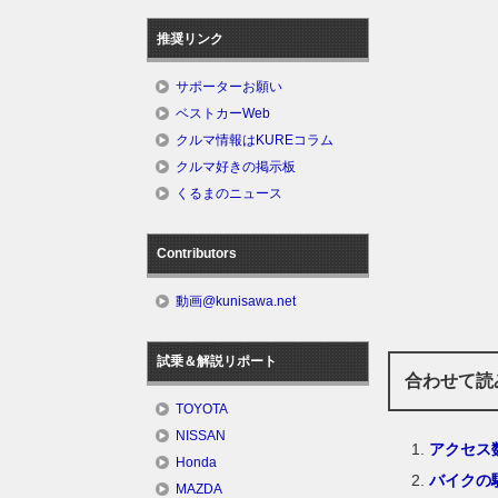
推奨リンク
サポーターお願い
ベストカーWeb
クルマ情報はKUREコラム
クルマ好きの掲示板
くるまのニュース
Contributors
動画@kunisawa.net
試乗＆解説リポート
合わせて読
TOYOTA
NISSAN
アクセス
Honda
バイクの
MAZDA