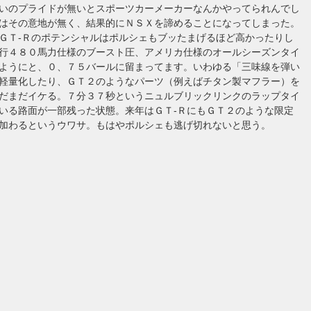
いのプライドが無いとスポーツカーメーカーなんかやってられんでし
はその意地が無く、結果的にＮＳＸを諦めることになってしまった。
ＧＴ-Ｒのポテンシャルはポルシェもブッたまげるほど高かったりし
行４８０馬力仕様のブースト圧、アメリカ仕様のオールシーズンタイ
ようにと、０、７５バールに留まってます。いわゆる「三味線を弾い
軽量化したり、ＧＴ２のようなパーツ（例えばチタン製マフラー）を
だまだイケる。７分３７秒というニュルブリックリンクのラップタイ
いる路面が一部残った状態。来年はＧＴ-ＲにもＧＴ２のような限定
加わるというウワサ。もはやポルシェも逃げ切れないと思う。