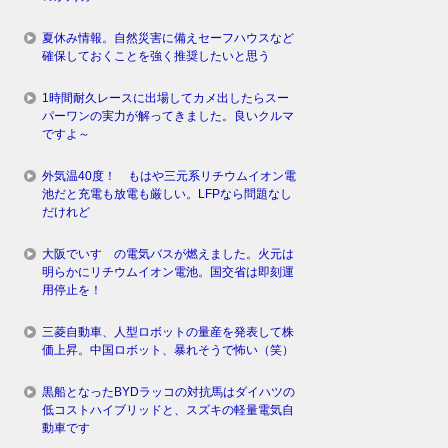
夏休み情報。自然災害に備えセーフハウスなど
確保しておくことを強く推奨したいと思う
1時間耐久レースに出場してカメ出したらスー
パーワンの実力が解ってきました。良いクルマ
ですよ～
外気温40度！ もはや三元系リチウムイオン電
池だと充電も放電も厳しい。LFPなら問題なし
だけれど
大阪でいすゞの電気バスが燃えました。火元は
明らかにリチウムイオン電池。国交省は即刻運
用停止を！
三菱自動車、人型ロボットの量産を発表して株
価上昇。中国ロボット、暴れそうで怖い（笑）
黒船となったBYDラッコの対抗馬はダイハツの
低コストハイブリッドと、スズキの軽量電気自
動車です