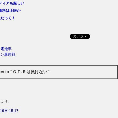
ディアも厳しい
価格は上限か
人だって！
料電池車
ポン最終戦
ses to “ＧＴ-Ｒは負けない”
より:
19日 15:17