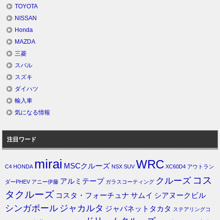
TOYOTA
NISSAN
Honda
MAZDA
三菱
スバル
スズキ
ダイハツ
輸入車
気になる情報
注目ワード
mirai
WRC
MSCクルーズ
C4
HONDA
NSX
SUV
XC60D4
アウトラン
コス
クルーズ
アルミテープ
ダーPHEV
アニー伊藤
ガラスコーティング
タクルーズ
コスタ・フォーチュナ
サムイ
シアヌークビル
シンガポール
ジャカルタ
ジャパネットタカタ
ステアリングコ