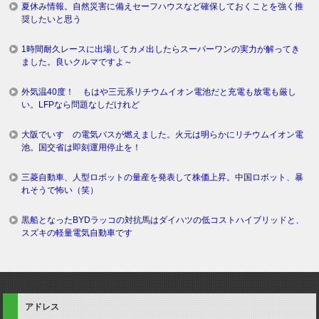
夏休み情報。自然災害に備えセーフハウスなど確保しておくことを強く推
奨したいと思う
1時間耐久レースに出場してカメ出したらスーパーワンの実力が解ってき
ました。良いクルマですよ～
外気温40度！ もはや三元系リチウムイオン電池だと充電も放電も厳し
い。LFPなら問題なしだけれど
大阪でいすゞの電気バスが燃えました。火元は明らかにリチウムイオン電
池。国交省は即刻運用停止を！
三菱自動車、人型ロボットの量産を発表して株価上昇。中国ロボット、暴
れそうで怖い（笑）
黒船となったBYDラッコの対抗馬はダイハツの低コストハイブリッドと、
スズキの軽量電気自動車です
アドレス