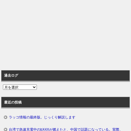
過去ログ
過
去
ロ
最近の投稿
グ
ラッコ情報の最終版。じっくり解説します
台湾で急速充電中のbX4Xが燃えたと、中国で話題になっている。実際、