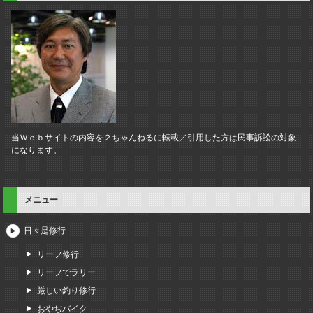
当Ｗｅｂサイトの内容を２ちゃんねるに転載／引用した方は民事訴訟の対象
になります。
メニュー
日々是修行
リーフ修行
リーフでラリー
厳しい釣り修行
おやぢバイク