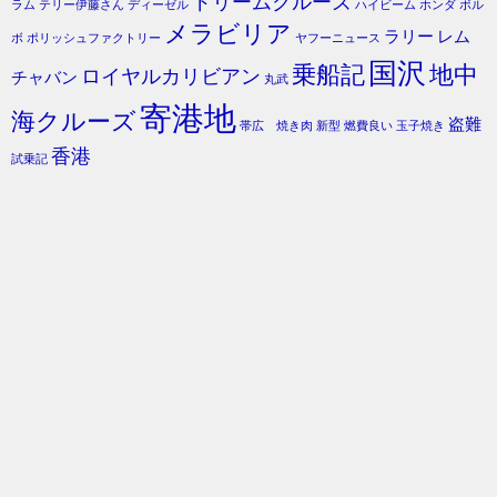
ドリームクルーズ
ラム
テリー伊藤さん
ディーゼル
ハイビーム
ホンダ
ボル
メラビリア
ラリー
レム
ボ
ポリッシュファクトリー
ヤフーニュース
国沢
乗船記
地中
ロイヤルカリビアン
チャバン
丸武
寄港地
海クルーズ
盗難
帯広 焼き肉
新型
燃費良い
玉子焼き
香港
試乗記