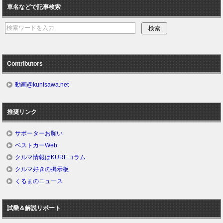
車名などで記事検索
Contributors
動画@kunisawa.net
推奨リンク
サポーターお願い
ベストカーWeb
クルマ情報はKUREコラム
クルマ好きの掲示板
くるまのニュース
試乗＆解説リポート