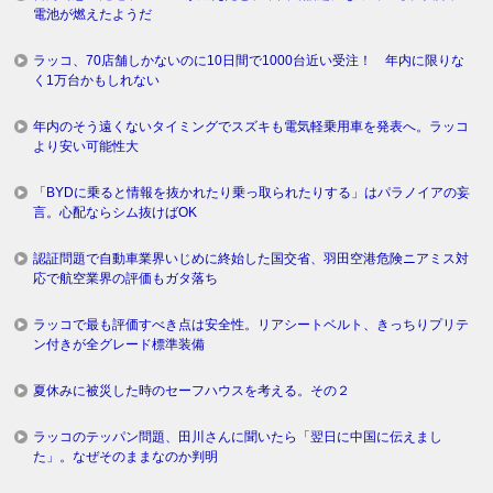
電池が燃えたようだ
ラッコ、70店舗しかないのに10日間で1000台近い受注！ 年内に限りな
く1万台かもしれない
年内のそう遠くないタイミングでスズキも電気軽乗用車を発表へ。ラッコ
より安い可能性大
「BYDに乗ると情報を抜かれたり乗っ取られたりする」はパラノイアの妄
言。心配ならシム抜けばOK
認証問題で自動車業界いじめに終始した国交省、羽田空港危険ニアミス対
応で航空業界の評価もガタ落ち
ラッコで最も評価すべき点は安全性。リアシートベルト、きっちりプリテ
ン付きが全グレード標準装備
夏休みに被災した時のセーフハウスを考える。その２
ラッコのテッパン問題、田川さんに聞いたら「翌日に中国に伝えまし
た」。なぜそのままなのか判明