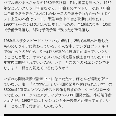
バブル経済まっさかりの1980年代終盤、F1は隆盛を誇った。1989
年などフルグリッド26台ながら、39台ものエントリーがあり13台
は予備予選を走らされ4台しかレースの予選を走れなかった（ポイ
ント上位の26台はシード。予選30台中26台が決勝に残れた）。
1990年シーズンはスバルが出場したものの。全16戦のウチ、10戦
で予備予選落ち。6戦は予備予選で残ったが予選落ち。
1989年のザクスピード・ヤマハも16戦中、2戦で本戦へ出場した
もののリタイアに終わっている。そんな中、ホンダはブッチギリ
で強かったのだから、やっぱり根本的に技術力が違っていたとい
うことだと思う。ヤマハとスバルが煮え湯を飲まされていた1990
年前後に開発されていたのが、いすゞとスズキのF1エンジンであ
ります！ 皆さん覚えているだろうか？
いずれも開発段階で計画中止になったため、ほとんど情報が残っ
ていない。唯一『P799WE』という開発記号を付けられたいすゞの
3500cc12気筒エンジンのテスト映像を残すのみ。シャシはロータ
スである。ロータスはアクティブサスの99T開発の際、小松製作所
と組んだ。1992年にはミッションも小松製作所が作ってます。い
すゞとも上手く付き合ったのだろう。