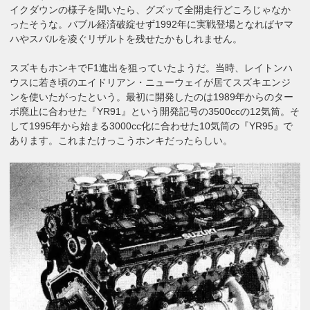
イクダウンの様子を聞いたら、グズッて全開走行どころじゃなか
ったそうな。バブル経済破綻せず1992年に実戦登場となればヤマ
ハやスバルを凌ぐリザルトを残せたかもしれません。
スズキもホンキでF1進出を狙っていたようだ。当時、レイトンハ
ウスに若き頃のエイドリアン・ニューウェイが居てスズキエンジ
ンを使いたがったという。最初に開発したのは1989年からのター
ボ廃止に合わせた『YR91』という開発記号の3500ccの12気筒。そ
して1995年から始まる3000cc化に合わせた10気筒の『YR95』で
あります。これまたけっこうホンキだったらしい。