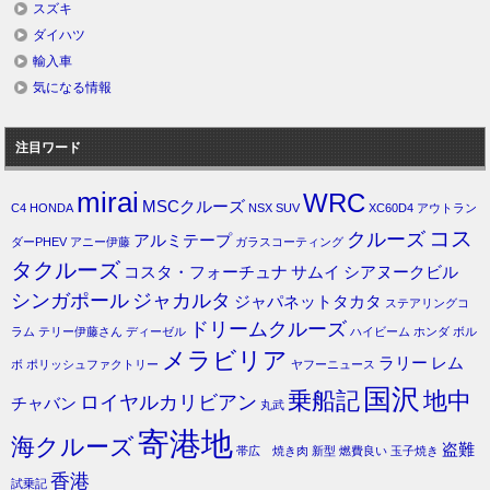
スズキ
ダイハツ
輸入車
気になる情報
注目ワード
mirai
WRC
MSCクルーズ
C4
HONDA
NSX
SUV
XC60D4
アウトラン
コス
クルーズ
アルミテープ
ダーPHEV
アニー伊藤
ガラスコーティング
タクルーズ
コスタ・フォーチュナ
サムイ
シアヌークビル
シンガポール
ジャカルタ
ジャパネットタカタ
ステアリングコ
ドリームクルーズ
ラム
テリー伊藤さん
ディーゼル
ハイビーム
ホンダ
ボル
メラビリア
ラリー
レム
ボ
ポリッシュファクトリー
ヤフーニュース
国沢
乗船記
地中
ロイヤルカリビアン
チャバン
丸武
寄港地
海クルーズ
盗難
帯広 焼き肉
新型
燃費良い
玉子焼き
香港
試乗記