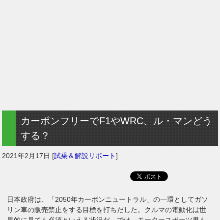
カーボンフリーでF1やWRC、ル・マンどう
する？
2021年2月17日
[
試乗＆解説リポート
]
日本政府は、「2050年カーボンニュートラル」の一環としてガソ
リン車の販売禁止をする目標を打ちだした。クルマの電動化は世
界的に見ても必須といえる状況だ。では、モータースポーツ界も