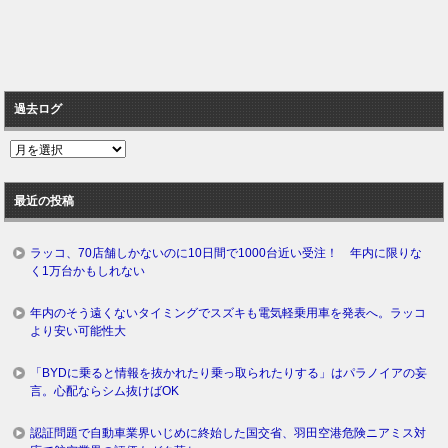
過去ログ
過
去
ロ
最近の投稿
グ
ラッコ、70店舗しかないのに10日間で1000台近い受注！ 年内に限りな
く1万台かもしれない
年内のそう遠くないタイミングでスズキも電気軽乗用車を発表へ。ラッコ
より安い可能性大
「BYDに乗ると情報を抜かれたり乗っ取られたりする」はパラノイアの妄
言。心配ならシム抜けばOK
認証問題で自動車業界いじめに終始した国交省、羽田空港危険ニアミス対