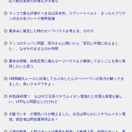
応で航空業界の評価もガタ落ち
ラッコで最も評価すべき点は安全性。リアシートベルト、きっちりプリテ
ン付きが全グレード標準装備
夏休みに被災した時のセーフハウスを考える。その２
ラッコのテッパン問題、田川さんに聞いたら「翌日に中国に伝えまし
た」。なぜそのままなのか判明
夏休み情報。自然災害に備えセーフハウスなど確保しておくことを強く推
奨したいと思う
1時間耐久レースに出場してカメ出したらスーパーワンの実力が解ってき
ました。良いクルマですよ～
外気温40度！ もはや三元系リチウムイオン電池だと充電も放電も厳し
い。LFPなら問題なしだけれど
大阪でいすゞの電気バスが燃えました。火元は明らかにリチウムイオン電
池。国交省は即刻運用停止を！
三菱自動車、人型ロボットの量産を発表して株価上昇。中国ロボット、暴