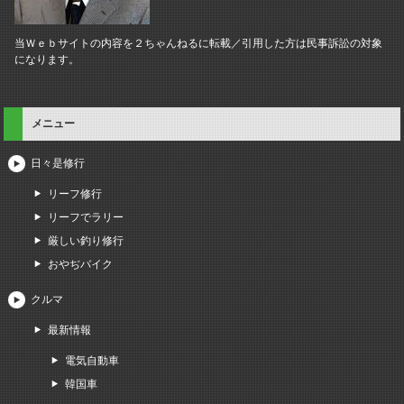
当Ｗｅｂサイトの内容を２ちゃんねるに転載／引用した方は民事訴訟の対象
になります。
メニュー
日々是修行
リーフ修行
リーフでラリー
厳しい釣り修行
おやぢバイク
クルマ
最新情報
電気自動車
韓国車