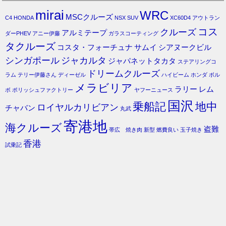
mirai
WRC
MSCクルーズ
C4
HONDA
NSX
SUV
XC60D4
アウトラン
コス
クルーズ
アルミテープ
ダーPHEV
アニー伊藤
ガラスコーティング
タクルーズ
コスタ・フォーチュナ
サムイ
シアヌークビル
シンガポール
ジャカルタ
ジャパネットタカタ
ステアリングコ
ドリームクルーズ
ラム
テリー伊藤さん
ディーゼル
ハイビーム
ホンダ
ボル
メラビリア
ラリー
レム
ボ
ポリッシュファクトリー
ヤフーニュース
国沢
乗船記
地中
ロイヤルカリビアン
チャバン
丸武
寄港地
海クルーズ
盗難
帯広 焼き肉
新型
燃費良い
玉子焼き
香港
試乗記