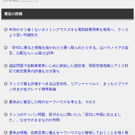
去
ロ
最近の投稿
グ
年内のそう遠くないタイミングでスズキも電気軽乗用車を発表へ。ラッコ
より安い可能性大
「BYDに乗ると情報を抜かれたり乗っ取られたりする」はパラノイアの妄
言。心配ならシム抜けばOK
認証問題で自動車業界いじめに終始した国交省、羽田空港危険ニアミス対
応で航空業界の評価もガタ落ち
ラッコで最も評価すべき点は安全性。リアシートベルト、きっちりプリテ
ン付きが全グレード標準装備
夏休みに被災した時のセーフハウスを考える。その２
ラッコのテッパン問題、田川さんに聞いたら「翌日に中国に伝えまし
た」。なぜそのままなのか判明
夏休み情報。自然災害に備えセーフハウスなど確保しておくことを強く推