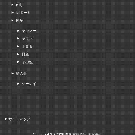
釣り
レポート
国産
ヤンマー
ヤマハ
トヨタ
日産
その他
輸入艇
シーレイ
サイトマップ
Copyright (C) 2026 自動車評論家 国沢光宏