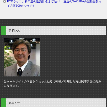
BYDラッコ、初年度の販売目標は1万台！ 直近のSAKURAの登録台数っ
て月販300台少々です
アドレス
当Ｗｅｂサイトの内容を２ちゃんねるに転載／引用した方は民事訴訟の対象
になります。
メニュー