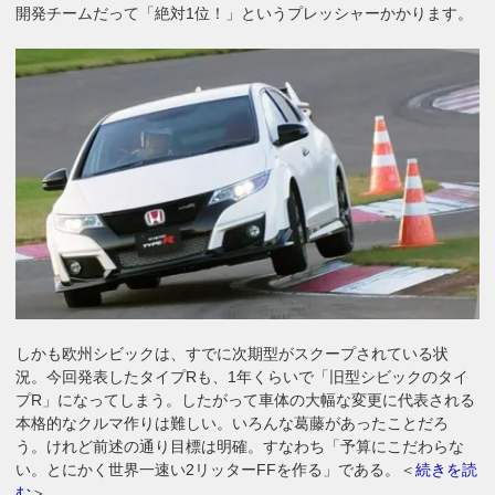
開発チームだって「絶対1位！」というプレッシャーかかります。
しかも欧州シビックは、すでに次期型がスクープされている状
況。今回発表したタイプRも、1年くらいで「旧型シビックのタイ
プR」になってしまう。したがって車体の大幅な変更に代表される
本格的なクルマ作りは難しい。いろんな葛藤があったことだろ
う。けれど前述の通り目標は明確。すなわち「予算にこだわらな
い。とにかく世界一速い2リッターFFを作る」である。＜
続きを読
む
＞