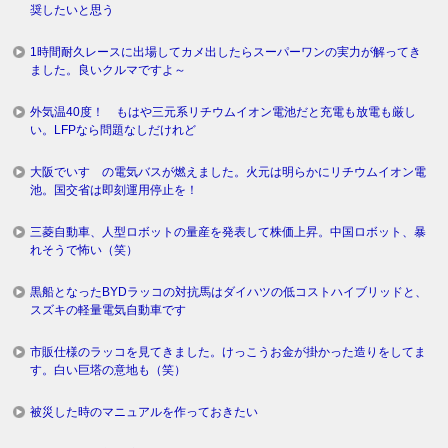
奨したいと思う
1時間耐久レースに出場してカメ出したらスーパーワンの実力が解ってき
ました。良いクルマですよ～
外気温40度！ もはや三元系リチウムイオン電池だと充電も放電も厳し
い。LFPなら問題なしだけれど
大阪でいすゞの電気バスが燃えました。火元は明らかにリチウムイオン電
池。国交省は即刻運用停止を！
三菱自動車、人型ロボットの量産を発表して株価上昇。中国ロボット、暴
れそうで怖い（笑）
黒船となったBYDラッコの対抗馬はダイハツの低コストハイブリッドと、
スズキの軽量電気自動車です
市販仕様のラッコを見てきました。けっこうお金が掛かった造りをしてま
す。白い巨塔の意地も（笑）
被災した時のマニュアルを作っておきたい