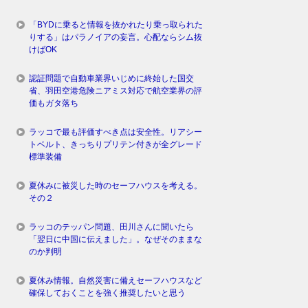
「BYDに乗ると情報を抜かれたり乗っ取られた
りする」はパラノイアの妄言。心配ならシム抜
けばOK
認証問題で自動車業界いじめに終始した国交
省、羽田空港危険ニアミス対応で航空業界の評
価もガタ落ち
ラッコで最も評価すべき点は安全性。リアシー
トベルト、きっちりプリテン付きが全グレード
標準装備
夏休みに被災した時のセーフハウスを考える。
その２
ラッコのテッパン問題、田川さんに聞いたら
「翌日に中国に伝えました」。なぜそのままな
のか判明
夏休み情報。自然災害に備えセーフハウスなど
確保しておくことを強く推奨したいと思う