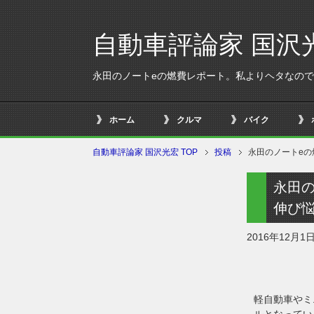
自動車評論家 国沢
永田のノートeの燃費レポート。私よりヘタなの
ホーム
クルマ
バイク
自動車評論家 国沢光宏 TOP
投稿
永田のノートe
永田
伸び
2016年12月1
軽自動車やミ
ルとなってい