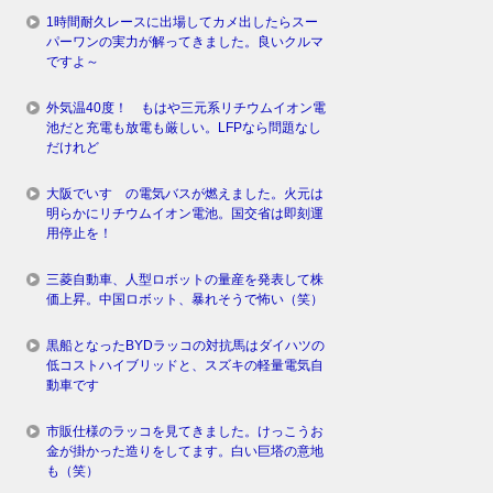
1時間耐久レースに出場してカメ出したらスー
パーワンの実力が解ってきました。良いクルマ
ですよ～
外気温40度！ もはや三元系リチウムイオン電
池だと充電も放電も厳しい。LFPなら問題なし
だけれど
大阪でいすゞの電気バスが燃えました。火元は
明らかにリチウムイオン電池。国交省は即刻運
用停止を！
三菱自動車、人型ロボットの量産を発表して株
価上昇。中国ロボット、暴れそうで怖い（笑）
黒船となったBYDラッコの対抗馬はダイハツの
低コストハイブリッドと、スズキの軽量電気自
動車です
市販仕様のラッコを見てきました。けっこうお
金が掛かった造りをしてます。白い巨塔の意地
も（笑）