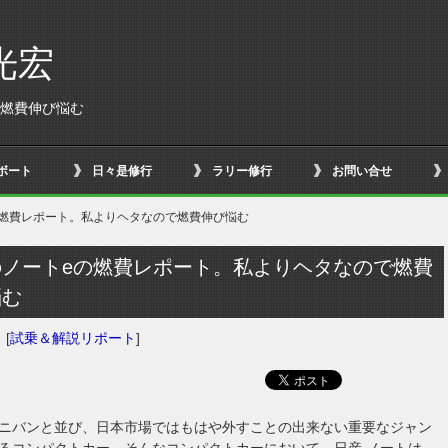
光宏
で燃費伸び悩む
ボート
日々是修行
ラリー修行
お問い合せ
の燃費レポート。私よりヘタなので燃費伸び悩む
のノートeの燃費レポート。私よりヘタなので燃費
悩む
日
[
試乗＆解説リポート
]
ニバンと並び、日本市場ではもはや外すことの出来ない重要なジャン
るコンパクトカー。そんなコンパクトカーにおいて、日産 ノートは