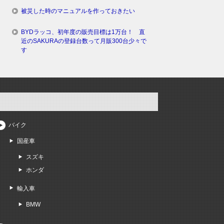
被災した時のマニュアルを作っておきたい
BYDラッコ、初年度の販売目標は1万台！ 直
近のSAKURAの登録台数って月販300台少々で
す
バイク
国産車
スズキ
ホンダ
輸入車
BMW