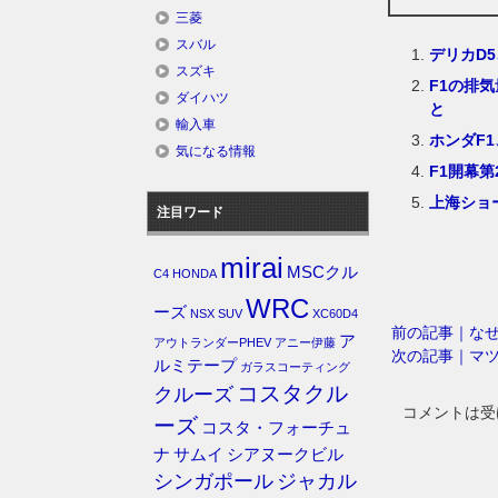
三菱
スバル
デリカD
スズキ
F1の排
ダイハツ
と
輸入車
ホンダF
気になる情報
F1開幕
上海ショ
注目ワード
mirai
MSCクル
C4
HONDA
WRC
ーズ
NSX
SUV
XC60D4
前の記事｜なぜ
ア
アウトランダーPHEV
アニー伊藤
次の記事｜マツ
ルミテープ
ガラスコーティング
コスタクル
クルーズ
コメントは受
ーズ
コスタ・フォーチュ
ナ
サムイ
シアヌークビル
シンガポール
ジャカル