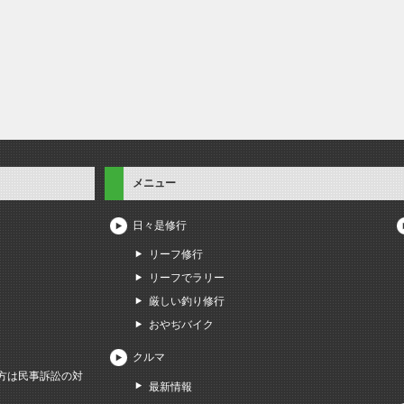
メニュー
日々是修行
リーフ修行
リーフでラリー
厳しい釣り修行
おやぢバイク
クルマ
方は民事訴訟の対
最新情報