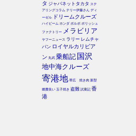
タ
ジャパネットタカタ
ステ
アリングコラム
テリー伊藤さん
ディ
ドリームクルーズ
ーゼル
ハイビーム
ホンダ
ボルボ
ポリッシュ
メラビリア
ファクトリー
ラリー
レムチャ
ヤフーニュース
ロイヤルカリビア
バン
国沢
乗船記
ン
丸武
地中海クルーズ
寄港地
帯広 焼き肉
新型
香
盗難
燃費良い
玉子焼き
試乗記
港