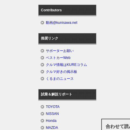
Contributors
動画@kunisawa.net
推奨リンク
サポーターお願い
ベストカーWeb
クルマ情報はKUREコラム
クルマ好きの掲示板
くるまのニュース
試乗＆解説リポート
TOYOTA
NISSAN
Honda
合わせて読
MAZDA