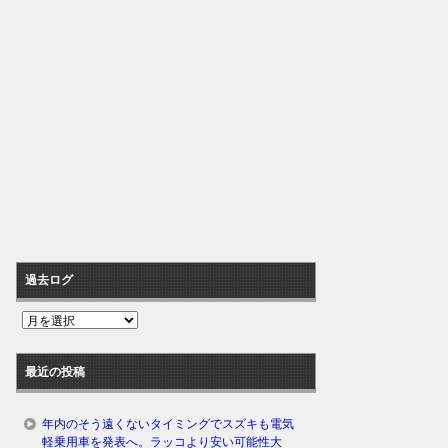
過去ログ
過
去
ロ
最近の投稿
グ
年内のそう遠くないタイミングでスズキも電気
軽乗用車を発表へ。ラッコより安い可能性大