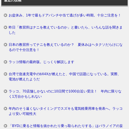
最近の投稿
グ
お盆休み、1年で最もドアパンチや当て逃げが多い時期。十分ご注意を！
昨日「教習所はナニを教えているのか」と書いたら、いろんな話を聞きま
した
日本の教習所ってナニを教えているのか？ 夏休みはヘタクソだらけにな
るので十分注意を！
ラッコ情報の最終版。じっくり解説します
台湾で急速充電中のbX4Xが燃えたと、中国で話題になっている。実際、
電池が燃えたようだ
ラッコ、70店舗しかないのに10日間で1000台近い受注！ 年内に限りな
く1万台かもしれない
年内のそう遠くないタイミングでスズキも電気軽乗用車を発表へ。ラッコ
より安い可能性大
「BYDに乗ると情報を抜かれたり乗っ取られたりする」はパラノイアの妄