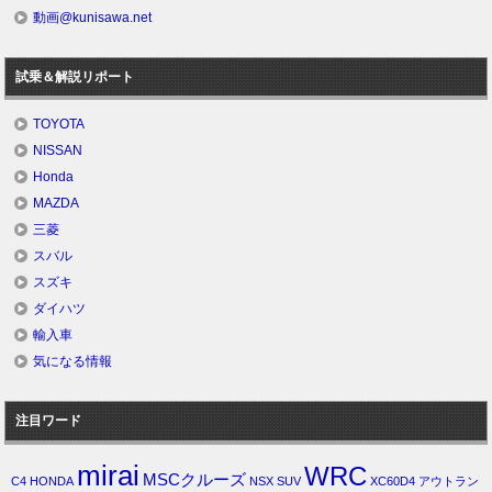
動画@kunisawa.net
試乗＆解説リポート
TOYOTA
NISSAN
Honda
MAZDA
三菱
スバル
スズキ
ダイハツ
輸入車
気になる情報
注目ワード
mirai
WRC
MSCクルーズ
C4
HONDA
NSX
SUV
XC60D4
アウトラン