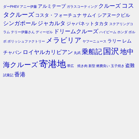
コス
クルーズ
アルミテープ
ダーPHEV
アニー伊藤
ガラスコーティング
タクルーズ
コスタ・フォーチュナ
サムイ
シアヌークビル
シンガポール
ジャカルタ
ジャパネットタカタ
ステアリングコ
ドリームクルーズ
ラム
テリー伊藤さん
ディーゼル
ハイビーム
ホンダ
ボル
メラビリア
ラリー
レム
ボ
ポリッシュファクトリー
ヤフーニュース
国沢
乗船記
地中
ロイヤルカリビアン
チャバン
丸武
寄港地
海クルーズ
盗難
帯広 焼き肉
新型
燃費良い
玉子焼き
香港
試乗記