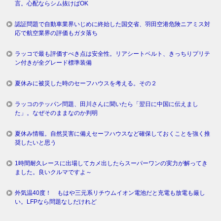
言。心配ならシム抜けばOK
認証問題で自動車業界いじめに終始した国交省、羽田空港危険ニアミス対
応で航空業界の評価もガタ落ち
ラッコで最も評価すべき点は安全性。リアシートベルト、きっちりプリテ
ン付きが全グレード標準装備
夏休みに被災した時のセーフハウスを考える。その２
ラッコのテッパン問題、田川さんに聞いたら「翌日に中国に伝えまし
た」。なぜそのままなのか判明
夏休み情報。自然災害に備えセーフハウスなど確保しておくことを強く推
奨したいと思う
1時間耐久レースに出場してカメ出したらスーパーワンの実力が解ってき
ました。良いクルマですよ～
外気温40度！ もはや三元系リチウムイオン電池だと充電も放電も厳し
い。LFPなら問題なしだけれど