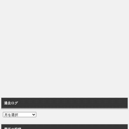
過去ログ
過
去
ロ