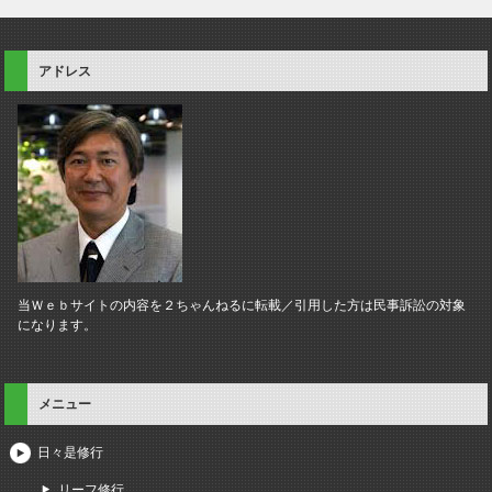
アドレス
当Ｗｅｂサイトの内容を２ちゃんねるに転載／引用した方は民事訴訟の対象
になります。
メニュー
日々是修行
リーフ修行