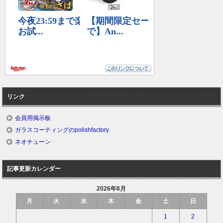
リンク
会員用掲示板
ガラスコーティングのpolishfactory
ネオチューン
記事更新カレンダー
2026年8月
月
火
水
木
金
土
日
1
2