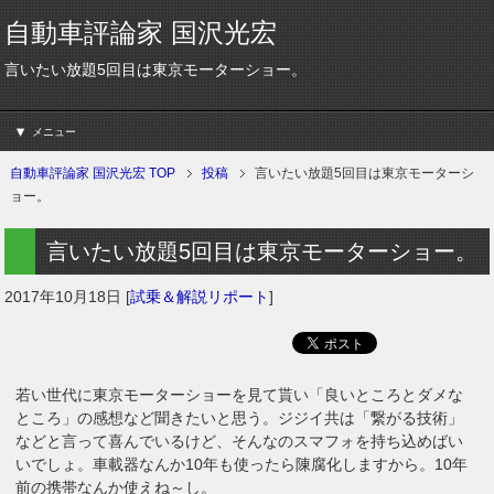
自動車評論家 国沢光宏
言いたい放題5回目は東京モーターショー。
メニュー
自動車評論家 国沢光宏 TOP
投稿
言いたい放題5回目は東京モーターシ
ョー。
言いたい放題5回目は東京モーターショー。
2017年10月18日
[
試乗＆解説リポート
]
若い世代に東京モーターショーを見て貰い「良いところとダメな
ところ」の感想など聞きたいと思う。ジジイ共は「繋がる技術」
などと言って喜んでいるけど、そんなのスマフォを持ち込めばい
いでしょ。車載器なんか10年も使ったら陳腐化しますから。10年
前の携帯なんか使えね～し。