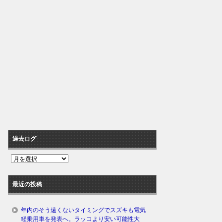
過去ログ
過
去
ロ
最近の投稿
グ
年内のそう遠くないタイミングでスズキも電気
軽乗用車を発表へ。ラッコより安い可能性大