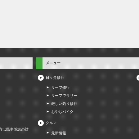
メニュー
日々是修行
リーフ修行
リーフでラリー
厳しい釣り修行
おやぢバイク
クルマ
方は民事訴訟の対
最新情報