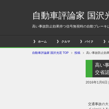
自動車評論家 国沢
高い事故防止効果持つ信号無視時の自動ブレーキ
ホーム
クルマ
バイク
自動車評論家 国沢光宏 TOP
投稿
高い事故防止効
高い
交省
2016年1月6日
交通事故の大
イバーによる