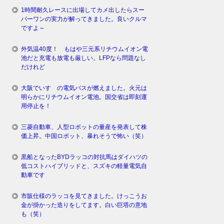
1時間耐久レースに出場してカメ出したらスー
パーワンの実力が解ってきました。良いクルマ
ですよ～
外気温40度！ もはや三元系リチウムイオン電
池だと充電も放電も厳しい。LFPなら問題なし
だけれど
大阪でいすゞの電気バスが燃えました。火元は
明らかにリチウムイオン電池。国交省は即刻運
用停止を！
三菱自動車、人型ロボットの量産を発表して株
価上昇。中国ロボット、暴れそうで怖い（笑）
黒船となったBYDラッコの対抗馬はダイハツの
低コストハイブリッドと、スズキの軽量電気自
動車です
市販仕様のラッコを見てきました。けっこうお
金が掛かった造りをしてます。白い巨塔の意地
も（笑）