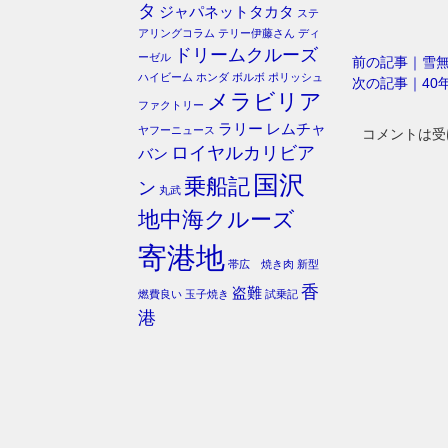
タ
ジャパネットタカタ
ステ
アリングコラム
テリー伊藤さん
ディ
ドリームクルーズ
ーゼル
前の記事｜雪
ハイビーム
ホンダ
ボルボ
ポリッシュ
次の記事｜40
メラビリア
ファクトリー
ラリー
レムチャ
ヤフーニュース
コメントは受
ロイヤルカリビア
バン
国沢
乗船記
ン
丸武
地中海クルーズ
寄港地
帯広 焼き肉
新型
香
盗難
燃費良い
玉子焼き
試乗記
港