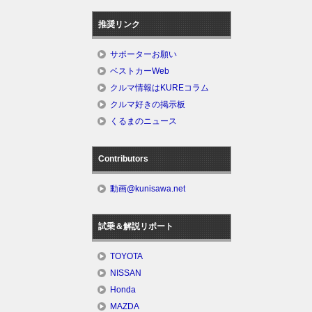
推奨リンク
サポーターお願い
ベストカーWeb
クルマ情報はKUREコラム
クルマ好きの掲示板
くるまのニュース
Contributors
動画@kunisawa.net
試乗＆解説リポート
TOYOTA
NISSAN
Honda
MAZDA