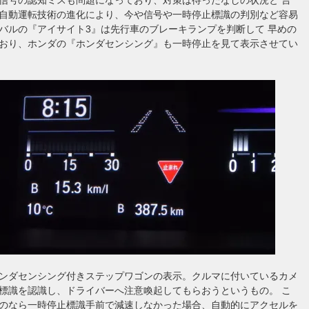
自動運転技術の進化により、今や信号や一時停止標識の判別など容易
バルの『アイサイト3』は先行車のブレーキランプを判断して 早めの
おり、ホンダの『ホンダセンシング』も一時停止を見て表示させてい
ンダセンシング付きステップワゴンの表示。クルマに付いているカメ
標識を認識し、ドライバーへ注意喚起してもらおうというもの。 こ
のなら一時停止標識手前で減速しなかった場合、自動的にアクセルを