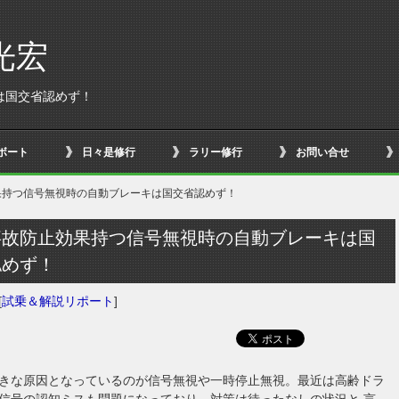
光宏
は国交省認めず！
ボート
日々是修行
ラリー修行
お問い合せ
果持つ信号無視時の自動ブレーキは国交省認めず！
事故防止効果持つ信号無視時の自動ブレーキは国
認めず！
[
試乗＆解説リポート
]
きな原因となっているのが信号無視や一時停止無視。最近は高齢ドラ
信号の認知ミスも問題になっており、対策は待ったなしの状況と 言