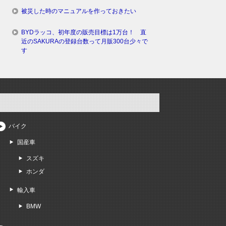
被災した時のマニュアルを作っておきたい
BYDラッコ、初年度の販売目標は1万台！ 直
近のSAKURAの登録台数って月販300台少々で
す
バイク
国産車
スズキ
ホンダ
輸入車
BMW