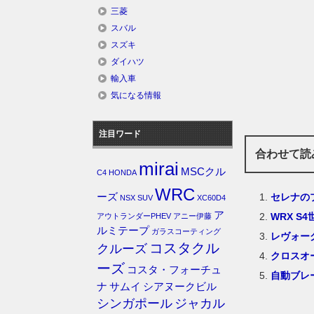
三菱
スバル
スズキ
ダイハツ
輸入車
気になる情報
注目ワード
合わせて読
mirai
MSCクル
C4
HONDA
WRC
セレナの
ーズ
NSX
SUV
XC60D4
ア
WRX 
アウトランダーPHEV
アニー伊藤
ルミテープ
ガラスコーティング
レヴォー
コスタクル
クルーズ
クロスオ
ーズ
コスタ・フォーチュ
自動ブレ
ナ
サムイ
シアヌークビル
シンガポール
ジャカル