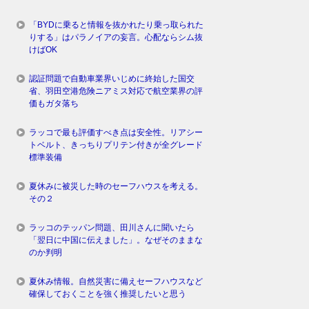
「BYDに乗ると情報を抜かれたり乗っ取られた
りする」はパラノイアの妄言。心配ならシム抜
けばOK
認証問題で自動車業界いじめに終始した国交
省、羽田空港危険ニアミス対応で航空業界の評
価もガタ落ち
ラッコで最も評価すべき点は安全性。リアシー
トベルト、きっちりプリテン付きが全グレード
標準装備
夏休みに被災した時のセーフハウスを考える。
その２
ラッコのテッパン問題、田川さんに聞いたら
「翌日に中国に伝えました」。なぜそのままな
のか判明
夏休み情報。自然災害に備えセーフハウスなど
確保しておくことを強く推奨したいと思う